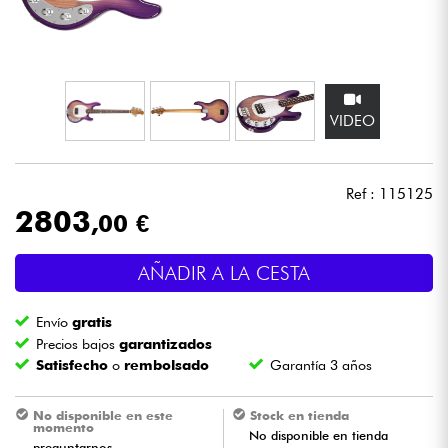
Auriculares
Micros
VIDEO
DJ
Sistemas de Sonido
Ref : 115125
2803
,00 €
Luces
AÑADIR A LA CESTA
Batería y percusión
Envío
gratis
Vientos
Precios bajos
garantizados
Satisfecho
o
rembolsado
Garantía 3 años
Violines y cuarteto
No disponible en este
Stock en tienda
momento
No disponible en tienda
Niños
preguntarnos