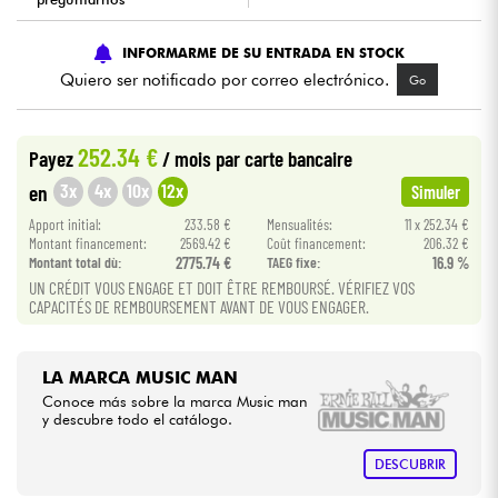
Cables & Acces.
INFORMARME DE SU ENTRADA EN STOCK
Quiero ser notificado por correo electrónico.
Go
HiFi
252.34 €
Payez
/ mois
par carte bancaire
Bundle
3x
4x
10x
12x
en
Simuler
Ver nuestras marcas
Apport initial:
233.58 €
Mensualités:
11 x 252.34 €
Montant financement:
2569.42 €
Coût financement:
206.32 €
Montant total dù:
2775.74 €
TAEG fixe:
16.9 %
UN CRÉDIT VOUS ENGAGE ET DOIT ÊTRE REMBOURSÉ. VÉRIFIEZ VOS
CAPACITÉS DE REMBOURSEMENT AVANT DE VOUS ENGAGER.
LA MARCA MUSIC MAN
Conoce más sobre la marca Music man
y descubre todo el catálogo.
DESCUBRIR