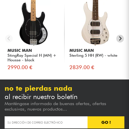
MUSIC MAN
MUSIC MAN
StingRay Special H (MN) +
Sterling 5 HH (RW) - white
Housse - black
2990.00 €
2839.00 €
no te pierdas nada
al recibir nuestro boletín
Manténgase informado de buenas ofertas, ofertas
exclusivas, nuevos productos...
GO !