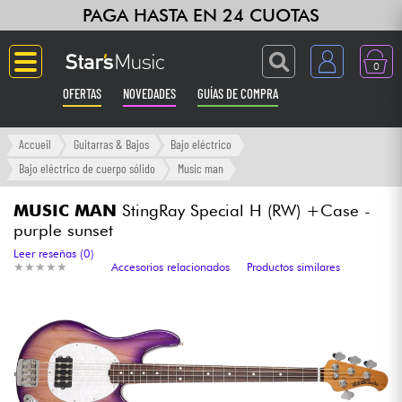
PAGA HASTA EN 24 CUOTAS
0
OFERTAS
NOVEDADES
GUÍAS DE COMPRA
Langue
Accueil
Guitarras & Bajos
Bajo eléctrico
Bajo eléctrico de cuerpo sólido
Music man
Guitarras & Bajos
MUSIC MAN
StingRay Special H (RW) +Case -
purple sunset
Ampli & Efectos
Leer reseñas (0)
★
★
★
★
★
★
★
★
★
★
Accesorios relacionados
Productos similares
Pianos
Sintetizadores & samplers
Grabación