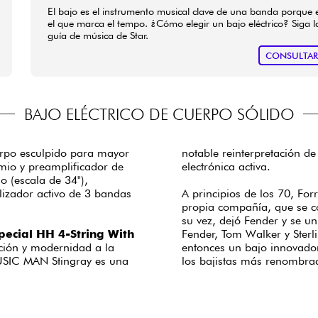
El bajo es el instrumento musical clave de una banda porque 
el que marca el tempo. ¿Cómo elegir un bajo eléctrico? Siga l
guía de música de Star.
CONSULTA
BAJO ELÉCTRICO DE CUERPO SÓLIDO
uerpo esculpido para mayor
notable reinterpretación 
mio y preamplificador de
electrónica activa.
o (escala de 34"),
lizador activo de 3 bandas
A principios de los 70, Fo
propia compañía, que se co
su vez, dejó Fender y se u
ecial HH 4-String With
Fender, Tom Walker y Sterli
ción y modernidad a la
entonces un bajo innovador
MUSIC MAN Stingray es una
los bajistas más renombra