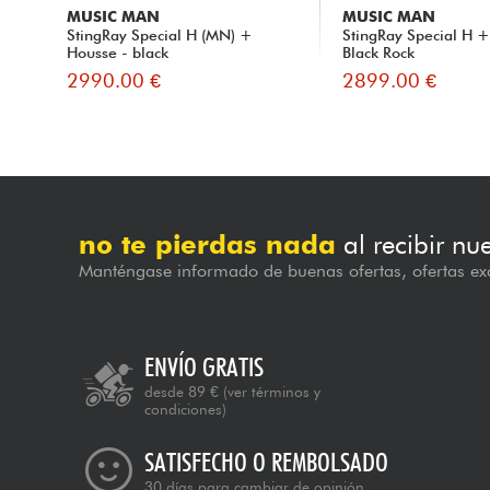
MUSIC MAN
MUSIC MAN
StingRay Special H (MN) +
StingRay Special H 
Housse - black
Black Rock
2990.00 €
2899.00 €
no te pierdas nada
al recibir nu
Manténgase informado de buenas ofertas, ofertas exc
ENVÍO GRATIS
desde 89 €
(ver términos y
condiciones)
SATISFECHO O REMBOLSADO
30 días para cambiar de opinión