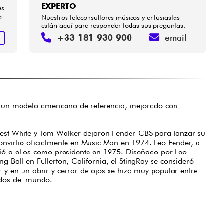
EXPERTO
es
a
Nuestros teleconsultores músicos y entusiastas
están aquí para responder todas sus preguntas.
+33 181 930 900
email
R
de un modelo americano de referencia, mejorado con
rrest White y Tom Walker dejaron Fender-CBS para lanzar su
nvirtió oficialmente en Music Man en 1974. Leo Fender, a
nió a ellos como presidente en 1975. Diseñado por Leo
ng Ball en Fullerton, California, el StingRay se consideró
 y en un abrir y cerrar de ojos se hizo muy popular entre
dos del mundo.