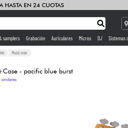
A HASTA EN 24 CUOTAS
 & samplers
Grabación
Auriculares
Micros
DJ
Sistemas 
Ampli & Efectos
ido
Music man
Grabación
Case - pacific blue burst
 similares
DJ
Batería y percusión
Niños