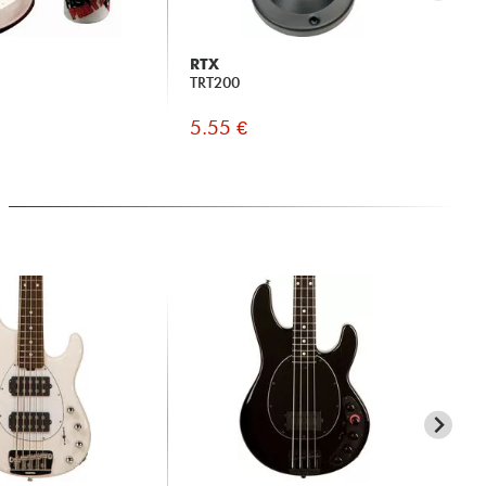
RTX
X-
TRT200
xa 
5.55 €
55