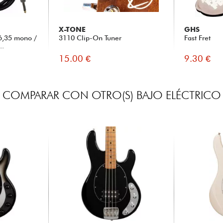
X-TONE
GHS
6,35 mono /
3110 Clip-On Tuner
Fast Fret
..
15.00 €
9.30 €
COMPARAR CON OTRO(S) BAJO ELÉCTRICO