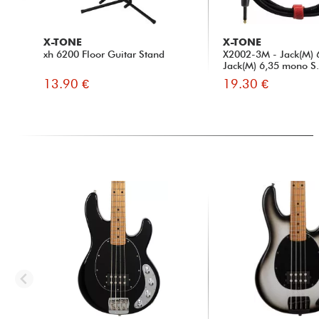
X-TONE
X-TONE
xh 6200 Floor Guitar Stand
X2002-3M - Jack(M) 
Jack(M) 6,35 mono S.
13.90 €
19.30 €