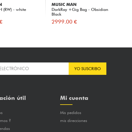
N
MUSIC MAN
MU
H (RW) - white
DarkRay +Gig Bag - Obsidian
Sti
Black
Bag
€
2999.00 €
30
YO SUSCRIBO
ación útil
Mi cuenta
os
Mis pedidos
omos ?
mis direcciones
iendas