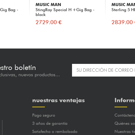
MUSIC MAN
MUSIC MA
+Gig Bag -
StingRay Special H +Gig Bag -
Sterling 5 H
black
2729.00 €
2839.00 
estro boletín
lusivas, nuevos productos...
nuestras ventajas
Inform
Pago seguro
Contácten
3 años de garantía
Quiénes s
Satisfecho o rembolsado
Nuestras t