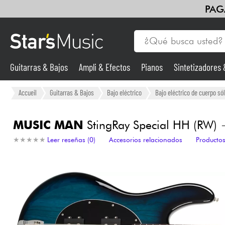
PAG
Guitarras & Bajos
Ampli & Efectos
Pianos
Sintetizadores
Guitarras & Bajos
Accueil
Guitarras & Bajos
Bajo eléctrico
Bajo eléctrico de cuerpo sól
Sintetizadores & samplers
MUSIC MAN
StingRay Special HH (RW) +
★
★
★
★
★
★
★
★
★
★
Leer reseñas (0)
Accesorios relacionados
Productos
Micros
Luces
Violines y cuarteto