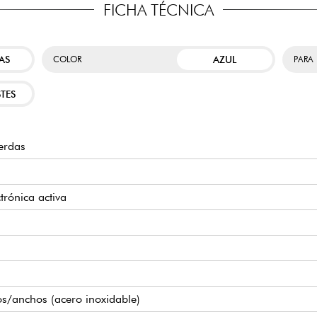
FICHA TÉCNICA
AS
AZUL
COLOR
PARA
TES
erdas
trónica activa
os/anchos (acero inoxidable)