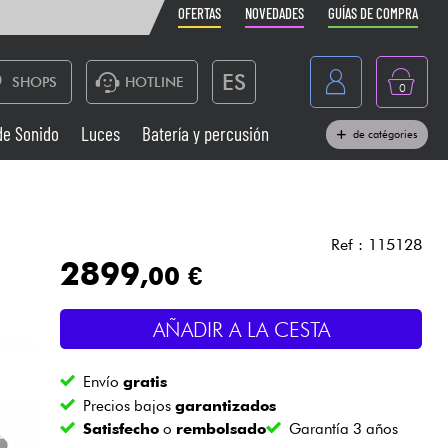
OFERTAS
NOVEDADES
GUÍAS DE COMPRA
ES
SHOPS
HOTLINE
0
France
de Sonido
Luces
Batería y percusión
de catégories
Belgique
Pianos
België
Auriculares
Deutschland
Ref : 115128
2899
,00 €
Nederland
Sistemas de Sonido
English
AÑADIR A LA CESTA
Vientos
Envío
gratis
Cables & Acces.
Precios bajos
garantizados
Satisfecho
o
rembolsado
Garantía 3 años