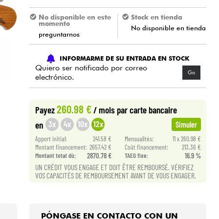
No disponible en este
Stock en tienda
momento
No disponible en tienda
preguntarnos
INFORMARME DE SU ENTRADA EN STOCK
Quiero ser notificado por correo
Go
electrónico.
260.98 €
Payez
/ mois
par carte bancaire
3x
4x
10x
12x
en
Simuler
Apport initial:
241.58 €
Mensualités:
11 x 260.98 €
Montant financement:
2657.42 €
Coût financement:
213.36 €
Montant total dù:
2870.78 €
TAEG fixe:
16.9 %
UN CRÉDIT VOUS ENGAGE ET DOIT ÊTRE REMBOURSÉ. VÉRIFIEZ
VOS CAPACITÉS DE REMBOURSEMENT AVANT DE VOUS ENGAGER.
PÓNGASE EN CONTACTO CON UN