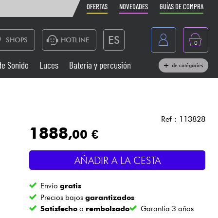
OFERTAS
NOVEDADES
GUÍAS DE COMPRA
ES
SHOPS
HOTLINE
0
France
de Sonido
Luces
Batería y percusión
de catégories
Belgique
Pianos
België
Auriculares
Deutschland
Ref : 113828
1888
,00 €
Nederland
Sistemas de Sonido
English
AÑADIR A LA CESTA
Vientos
Envío
gratis
Cables & Acces.
Precios bajos
garantizados
Satisfecho
o
rembolsado
Garantía 3 años