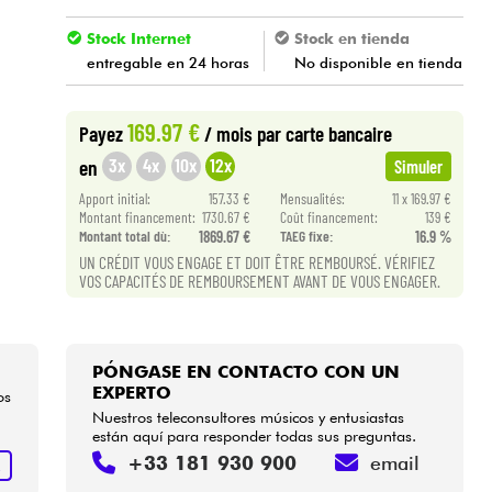
Stock Internet
Stock en tienda
entregable en 24 horas
No disponible en tienda
169.97 €
Payez
/ mois
par carte bancaire
3x
4x
10x
12x
en
Simuler
Apport initial:
157.33 €
Mensualités:
11 x 169.97 €
Montant financement:
1730.67 €
Coût financement:
139 €
Montant total dù:
1869.67 €
TAEG fixe:
16.9 %
UN CRÉDIT VOUS ENGAGE ET DOIT ÊTRE REMBOURSÉ. VÉRIFIEZ
VOS CAPACITÉS DE REMBOURSEMENT AVANT DE VOUS ENGAGER.
PÓNGASE EN CONTACTO CON UN
EXPERTO
os
Nuestros teleconsultores músicos y entusiastas
están aquí para responder todas sus preguntas.
+33 181 930 900
email
R