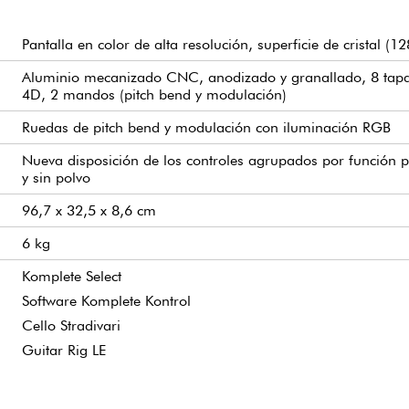
Pantalla en color de alta resolución, superficie de cristal 
Aluminio mecanizado CNC, anodizado y granallado, 8 tapas 
4D, 2 mandos (pitch bend y modulación)
Ruedas de pitch bend y modulación con iluminación RGB
Nueva disposición de los controles agrupados por función p
y sin polvo
96,7 x 32,5 x 8,6 cm
6 kg
Komplete Select
Software Komplete Kontrol
Cello Stradivari
Guitar Rig LE
Compatible con MIDI 2.0
Más de 150 instrumentos y efectos premium
Kontakt 8
Compatible con todos los DAW
Procesador Intel Core i5, Apple M1 o superior
Más de 80 paquetes de sonido de expansión
Guitar Rig 7 Pro
Integración con Kontrol y Maschine