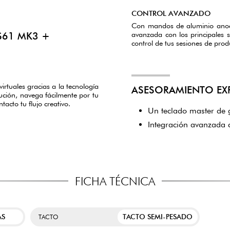
CONTROL AVANZADO
Con mandos de aluminio anodi
avanzada con los principales 
S61 MK3 +
control de tus sesiones de prod
irtuales gracias a la tecnología
ASESORAMIENTO EX
ución, navega fácilmente por tu
acto tu flujo creativo.
Un teclado master de g
Integración avanzada c
FICHA TÉCNICA
AS
TACTO SEMI-PESADO
TACTO