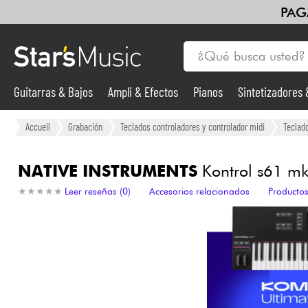
PAG
Guitarras & Bajos
Ampli & Efectos
Pianos
Sintetizadores
Vientos
Violines y cuarteto
Niños
Cables & Acces.
HiFi
Guitarras & Bajos
Accueil
Grabación
Teclados controladores y controlador midi
Teclad
Sintetizadores & samplers
NATIVE INSTRUMENTS
Kontrol s61 mk
★
★
★
★
★
★
★
★
★
★
Leer reseñas (0)
Accesorios relacionados
Productos
Micros
Luces
Violines y cuarteto