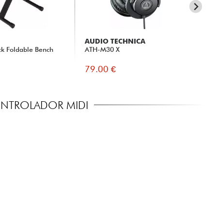
AUDIO TECHNICA
X-
ck Foldable Bench
ATH-M30 X
xh
79.00 €
27
NTROLADOR MIDI