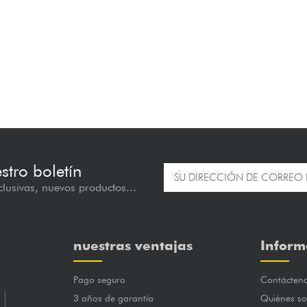
estro boletín
lusivas, nuevos productos...
nuestras ventajas
Inform
Pago seguro
Contácten
3 años de garantía
Quiénes s