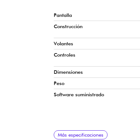
Pantalla
Construcción
Volantes
Controles
Dimensiones
Peso
Software suministrado
Requisitos del sistema
Komplete 15 Ultimate
Plugins y sintetizadores incluidos
Características adicionales
Más especificaciones