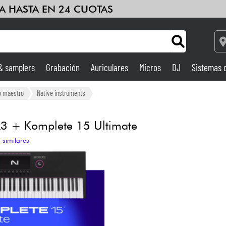
A HASTA EN 24 CUOTAS
 & samplers
Grabación
Auriculares
Micros
DJ
Sistemas 
Bundle
Ver nuestras marcas
Ampli & Efectos
o maestro
Native instruments
Grabación
3 + Komplete 15 Ultimate
 similares
DJ
Batería y percusión
Niños