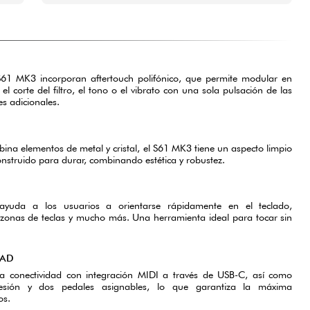
S61 MK3 incorporan aftertouch polifónico, que permite modular en
 corte del filtro, el tono o el vibrato con una sola pulsación de las
es adicionales.
na elementos de metal y cristal, el S61 MK3 tiene un aspecto limpio
onstruido para durar, combinando estética y robustez.
ayuda a los usuarios a orientarse rápidamente en el teclado,
, zonas de teclas y mucho más. Una herramienta ideal para tocar sin
DAD
 conectividad con integración MIDI a través de USB-C, así como
resión y dos pedales asignables, lo que garantiza la máxima
os.