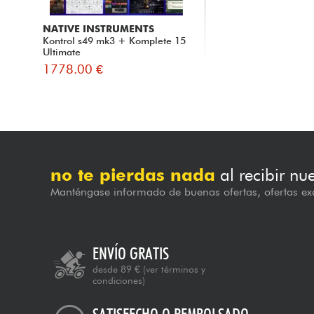
NATIVE INSTRUMENTS
Kontrol s49 mk3 + Komplete 15
Ultimate
1778.00 €
no te pierdas nada
al recibir nu
Manténgase informado de buenas ofertas, ofertas exc
ENVÍO GRATIS
desde 89 €
(ver términos y
condiciones)