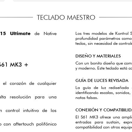
TECLADO MAESTRO
15 Ultimate
de Native
Los tres modelos de Kontrol 
profundidad parámetros como el
teclas, sin necesidad de control
DISEÑO Y MATERIALES
Con un bonito diseño que combi
S61 MK3 +
y moderno. Este teclado está c
GUÍA DE LUCES REVISADA
n el corazón de cualquier
La guía de luz rediseñada 
identificando escalas, sonidos
alta resolución para una
notas falsas.
CONEXIÓN Y COMPATIBILI
 control intuitivo de los
El S61 MK3 ofrece una amplia
entradas para sustain, exp
 con aftertouch polifónico
compatibilidad con otros equip