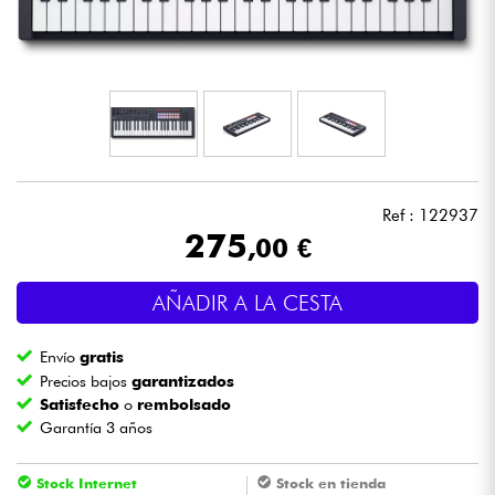
Auriculares
Micros
DJ
Sistemas de Sonido
Ref : 122937
275
,00 €
Luces
AÑADIR A LA CESTA
Batería y percusión
Envío
gratis
Vientos
Precios bajos
garantizados
Satisfecho
o
rembolsado
Garantía 3 años
Violines y cuarteto
Stock Internet
Stock en tienda
Niños