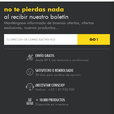
no te pierdas nada
al recibir nuestro boletín
Manténgase informado de buenas ofertas, ofertas
exclusivas, nuevos productos...
GO !
ENVÍO GRATIS
desde 89 €
(ver términos y condiciones)
SATISFECHO O REMBOLSADO
30 días para cambiar de opinión
¿NECESITAR CONSEJO?
Hotline :
+33 1 81 930 900
+ 10.000 PRODUCTOS
Disponible en inventario