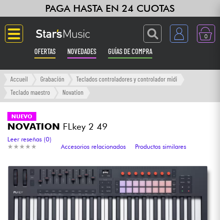
PAGA HASTA EN 24 CUOTAS
0
OFERTAS
NOVEDADES
GUÍAS DE COMPRA
Langue
Accueil
Grabación
Teclados controladores y controlador midi
Teclado maestro
Novation
Guitarras & Bajos
NUEVO
NOVATION
FLkey 2 49
Ampli & Efectos
Leer reseñas (0)
★
★
★
★
★
★
★
★
★
★
Accesorios relacionados
Productos similares
Pianos
Sintetizadores & samplers
Grabación