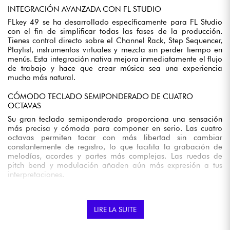
INTEGRACIÓN AVANZADA CON FL STUDIO
FLkey 49 se ha desarrollado específicamente para FL Studio
con el fin de simplificar todas las fases de la producción.
Tienes control directo sobre el Channel Rack, Step Sequencer,
Playlist, instrumentos virtuales y mezcla sin perder tiempo en
menús. Esta integración nativa mejora inmediatamente el flujo
de trabajo y hace que crear música sea una experiencia
mucho más natural.
CÓMODO TECLADO SEMIPONDERADO DE CUATRO
OCTAVAS
Su gran teclado semiponderado proporciona una sensación
más precisa y cómoda para componer en serio. Las cuatro
octavas permiten tocar con más libertad sin cambiar
constantemente de registro, lo que facilita la grabación de
melodías, acordes y partes más complejas. Las ruedas de
pitch bend y modulación añaden aún más expresión a tus
interpretaciones.
PADS RGB CON AFTERTOUCH POLIFÓNICO
Los 16 pads sensibles a la velocidad son perfectos para
LIRE LA SUITE
programar ritmos o disparar muestras rápidamente en FL
Studio. El aftertouch polifónico te permite añadir matices