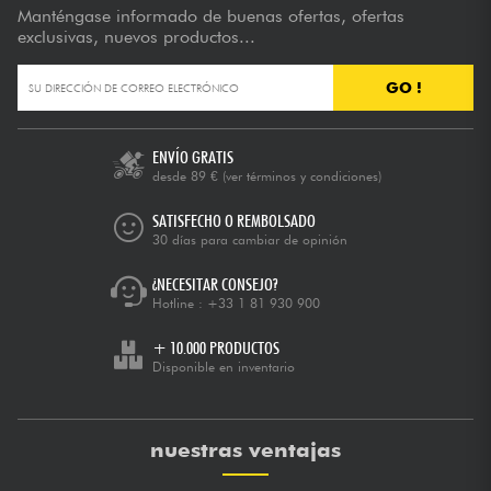
Manténgase informado de buenas ofertas, ofertas
exclusivas, nuevos productos...
GO !
ENVÍO GRATIS
desde 89 €
(ver términos y condiciones)
SATISFECHO O REMBOLSADO
30 días para cambiar de opinión
¿NECESITAR CONSEJO?
Hotline :
+33 1 81 930 900
+ 10.000 PRODUCTOS
Disponible en inventario
nuestras ventajas