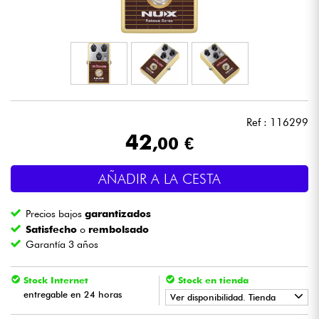
Auriculares
Micros
DJ
Ref : 116299
Sistemas de Sonido
42
,00 €
Luces
AÑADIR A LA CESTA
Batería y percusión
Precios bajos
garantizados
Satisfecho
o
rembolsado
Vientos
Garantía 3 años
Violines y cuarteto
Stock Internet
Stock en tienda
entregable en 24 horas
Ver disponibilidad. Tienda
Niños