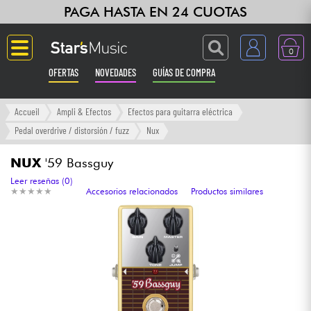
PAGA HASTA EN 24 CUOTAS
0
OFERTAS
NOVEDADES
GUÍAS DE COMPRA
Langue
Accueil
Ampli & Efectos
Efectos para guitarra eléctrica
Pedal overdrive / distorsión / fuzz
Nux
Guitarras & Bajos
NUX
'59 Bassguy
Ampli & Efectos
Leer reseñas (0)
★
★
★
★
★
★
★
★
★
★
Accesorios relacionados
Productos similares
Pianos
Sintetizadores & samplers
Grabación