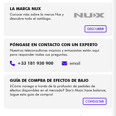
•
LA PÉDALE BY
Star
'
S
Music
LA MARCA NUX
•
Cables & Acces.
Star
'
S
Music
BORDEAUX
Conoce más sobre la marca Nux y
descubre todo el catálogo.
•
Star
'
S
Music
BRUXELLES
HiFi
DESCUBRIR
•
Star
'
S
Music
LILLE
Bundle
PÓNGASE EN CONTACTO CON UN EXPERTO
•
Star
'
S
Music
LYON
Nuestros teleconsultores músicos y entusiastas están aquí
Ver nuestras marcas
para responder todas sus preguntas.
•
Star
'
S
Music
PARIS
+33 181 930 900
email
•
Star
'
S
Music
TOULOUSE
GUÍA DE COMPRA DE EFECTOS DE BAJO
¿Cómo navega a través de la profusión de pedales de
efectos disponibles en el mercado? Star's Music hace balance,
¡sigue esta guía de compra!
CONSULTAR