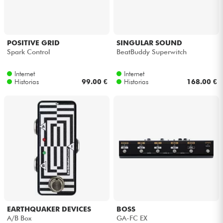
Auriculares
Micros
POSITIVE GRID
SINGULAR SOUND
Spark Control
BeatBuddy Superwitch
DJ
Internet
Internet
Historias
99.00 €
Historias
168.00 €
Sistemas de Sonido
Luces
Batería y percusión
Vientos
Violines y cuarteto
EARTHQUAKER DEVICES
BOSS
A/B Box
GA-FC EX
Niños