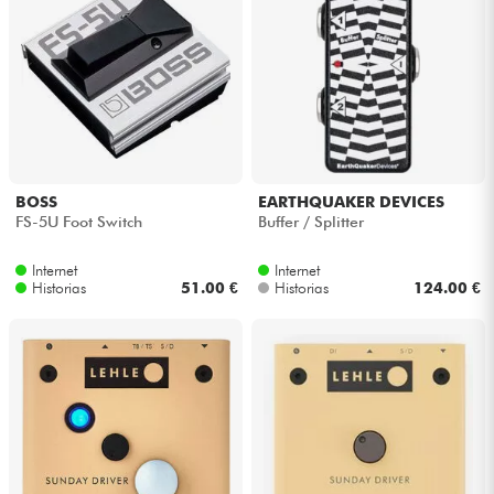
BOSS
EARTHQUAKER DEVICES
FS-5U Foot Switch
Buffer / Splitter
Internet
Internet
Historias
51.00 €
Historias
124.00 €