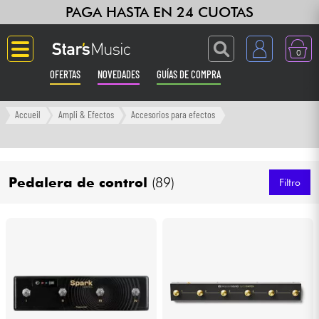
PAGA HASTA EN 24 CUOTAS
0
OFERTAS
NOVEDADES
GUÍAS DE COMPRA
Langue
Accueil
Ampli & Efectos
Accesorios para efectos
Guitarras & Bajos
Pedalera de control
(89)
Ampli & Efectos
Filtro
Pianos
Sintetizadores & samplers
Grabación