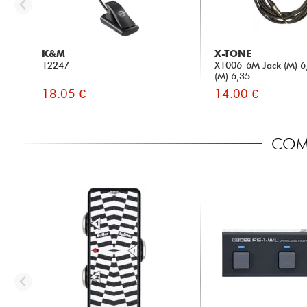
K&M
X-TONE
12247
X1006-6M Jack (M) 6,
(M) 6,35
18.05 €
14.00 €
COMP