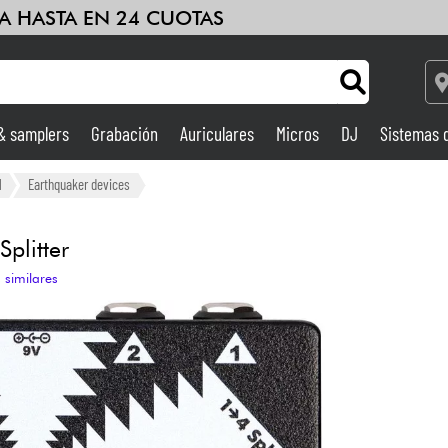
A HASTA EN 24 CUOTAS
 & samplers
Grabación
Auriculares
Micros
DJ
Sistemas 
Ampli & Efectos
l
Earthquaker devices
Grabación
plitter
 similares
DJ
Batería y percusión
Niños