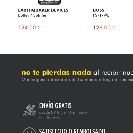
EARTHQUAKER DEVICES
BOSS
Buffer / Splitter
FS-1-WL
124.00 €
129.00 €
no te pierdas nada
al recibir nu
Manténgase informado de buenas ofertas, ofertas exc
ENVÍO GRATIS
desde 89 €
(ver términos y
condiciones)
SATISFECHO O REMBOLSADO