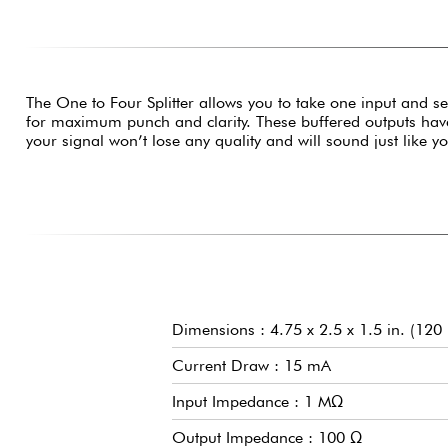
The One to Four Splitter allows you to take one input and sen
for maximum punch and clarity. These buffered outputs ha
your signal won’t lose any quality and will sound just like y
Dimensions : 4.75 x 2.5 x 1.5 in. (1
Current Draw : 15 mA
Input Impedance : 1 MΩ
Output Impedance : 100 Ω