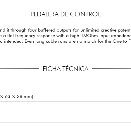
PEDALERA DE CONTROL
d it through four buffered outputs for unlimited creative potenti
ve a flat frequency response with a high 1MOhm input impedan
ou intended. Even long cable runs are no match for the One to Fo
FICHA TÉCNICA
20 × 63 × 38 mm)