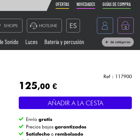
OFERTAS
NOVEDADES
GUÍAS DE COMPRA
ES
SHOPS
HOTLINE
0
France
de Sonido
Luces
Batería y percusión
de catégories
Belgique
Pianos
België
Auriculares
Deutschland
Ref : 117900
125
,00 €
Nederland
Sistemas de Sonido
English
AÑADIR A LA CESTA
Vientos
Envío
gratis
Cables & Acces.
Precios bajos
garantizados
Satisfecho
o
rembolsado