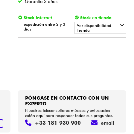
Garantía 3 años
Stock Internet
Stock en tienda
expedición entre 2 y 3
Ver disponibilidad.
días
Tienda
•
Star
'
S
Music
BORDEAUX
•
Star
'
S
Music
LYON
PÓNGASE EN CONTACTO CON UN
EXPERTO
Nuestros teleconsultores músicos y entusiastas
están aquí para responder todas sus preguntas.
+33 181 930 900
email
S