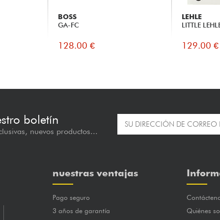
BOSS
LEHLE
GA-FC
LITTLE LEHLE
128.00 €
129.00 €
estro boletín
lusivas, nuevos productos...
nuestras ventajas
Inform
Pago seguro
Contácten
3 años de garantía
Quiénes s