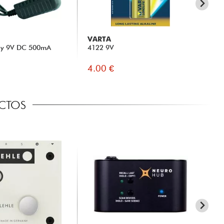
VARTA
X-
ly 9V DC 500mA
4122 9V
X-S
4.00 €
29
ECTOS