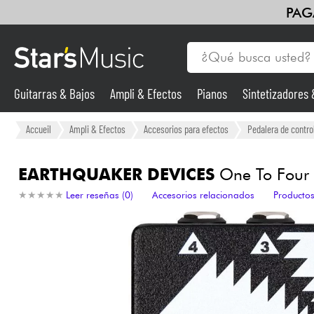
PAG
Guitarras & Bajos
Ampli & Efectos
Pianos
Sintetizadores
Guitarras & Bajos
Accueil
Ampli & Efectos
Accesorios para efectos
Pedalera de contro
Sintetizadores & samplers
EARTHQUAKER DEVICES
One To Four S
★
★
★
★
★
★
★
★
★
★
Leer reseñas (0)
Accesorios relacionados
Productos
Micros
Luces
Violines y cuarteto