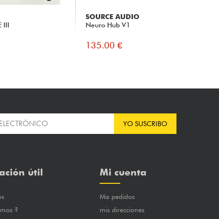
SOURCE AUDIO
LA
 III
Neuro Hub V1
Eff
135.00 €
11
YO SUSCRIBO
ación útil
Mi cuenta
os
Mis pedidos
omos ?
mis direcciones