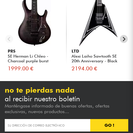
PRS
LTD
SE Herman Li Chleo -
Alexi Laiho Sawtooth SE
Charcoal purple burst
20th Anniversary - Black
W...
1999.00 €
2194.00 €
no te pierdas nada
al recibir nuestro boletín
Manténgase informado de buenas ofertas, ofertas
exclusivas, nuevos productos...
GO !