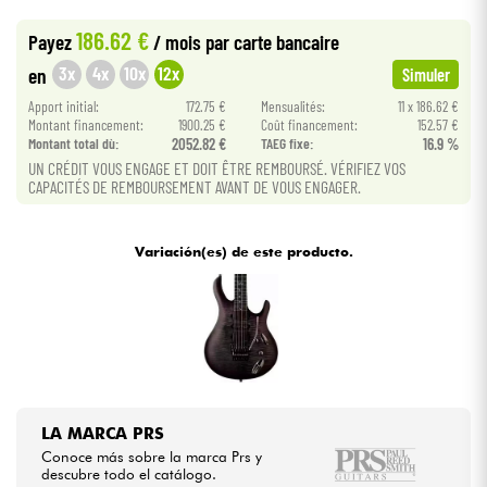
•
Star
'
S
Music
LYON
186.62 €
Payez
/ mois
par carte bancaire
Cables & Acces.
3x
4x
10x
12x
en
Simuler
Apport initial:
172.75 €
Mensualités:
11 x 186.62 €
HiFi
Montant financement:
1900.25 €
Coût financement:
152.57 €
Montant total dù:
2052.82 €
TAEG fixe:
16.9 %
UN CRÉDIT VOUS ENGAGE ET DOIT ÊTRE REMBOURSÉ. VÉRIFIEZ VOS
Bundle
CAPACITÉS DE REMBOURSEMENT AVANT DE VOUS ENGAGER.
Ver nuestras marcas
Variación(es) de este producto.
LA MARCA PRS
Conoce más sobre la marca Prs y
descubre todo el catálogo.