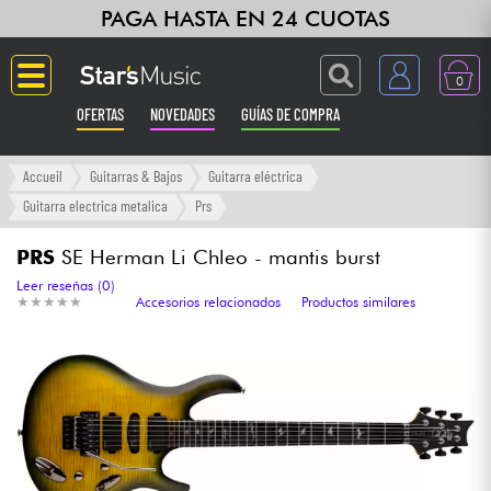
PAGA HASTA EN 24 CUOTAS
0
OFERTAS
NOVEDADES
GUÍAS DE COMPRA
Langue
Accueil
Guitarras & Bajos
Guitarra eléctrica
Guitarra electrica metalica
Prs
Guitarras & Bajos
PRS
SE Herman Li Chleo - mantis burst
Ampli & Efectos
Leer reseñas (0)
★
★
★
★
★
★
★
★
★
★
Accesorios relacionados
Productos similares
Pianos
Sintetizadores & samplers
Grabación