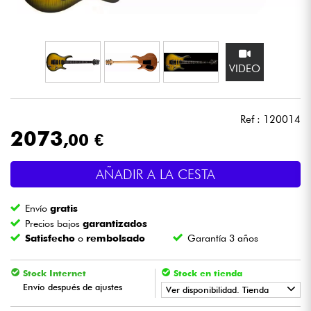
Auriculares
Micros
VIDEO
DJ
Ref : 120014
Sistemas de Sonido
2073
,00 €
Luces
AÑADIR A LA CESTA
Batería y percusión
Envío
gratis
Precios bajos
garantizados
Vientos
Satisfecho
o
rembolsado
Garantía 3 años
Violines y cuarteto
Stock Internet
Stock en tienda
Envío después de ajustes
Ver disponibilidad. Tienda
Niños