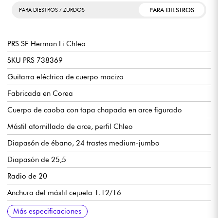
PARA DIESTROS
PARA DIESTROS / ZURDOS
PRS SE Herman Li Chleo
SKU PRS 738369
Guitarra eléctrica de cuerpo macizo
Fabricada en Corea
Cuerpo de caoba con tapa chapada en arce figurado
Mástil atornillado de arce, perfil Chleo
Diapasón de ébano, 24 trastes medium-jumbo
Diapasón de 25,5
Radio de 20
Anchura del mástil cejuela 1.12/16
Anchura mástil 22º traste 2.9/32
Espesor del mástil cejuela 23/32
Espesor del mástil en el 12º traste 52/64
Pastillas de bobina simple y doble Fishman Fluence Signature
Controles : ver fotos
Trémolo Floyd Rose 1000 con cejuela de bloqueo PRS
PRS Diseñado clavijas de afinación en baño de aceite
Se vende con funda PRS Deluxe
Más especificaciones
Series Omniforce Herman Li