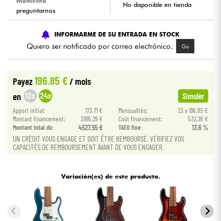
momento
No disponible en tienda
preguntarnos
Cables & Acces.
INFORMARME DE SU ENTRADA EN STOCK
Quiero ser notificado por correo electrónico.
Go
HiFi
Bundle
196.85 €
Payez
/ mois
12x
24x
en
Simuler
Ver nuestras marcas
Apport initial:
173.71 €
Mensualités:
23 x 196.85 €
Montant financement:
3995.29 €
Coût financement:
532.26 €
Montant total dù:
4527.55 €
TAEG fixe:
13.6 %
UN CRÉDIT VOUS ENGAGE ET DOIT ÊTRE REMBOURSÉ. VÉRIFIEZ VOS
CAPACITÉS DE REMBOURSEMENT AVANT DE VOUS ENGAGER.
Variación(es) de este producto.