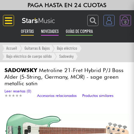
PAGA HASTA EN 24 CUOTAS
0
OFERTAS
NOVEDADES
GUÍAS DE COMPRA
Langue
Accueil
Guitarras & Bajos
Bajo eléctrico
Bajo eléctrico de cuerpo sólido
Sadowsky
Guitarras & Bajos
SADOWSKY
Metroline 21-Fret Hybrid P/J Bass
Alder (5-String, Germany, MOR) - sage green
Ampli & Efectos
metallic satin
Leer reseñas (0)
Pianos
★
★
★
★
★
★
★
★
★
★
Accesorios relacionados
Productos similares
Sintetizadores & samplers
Grabación