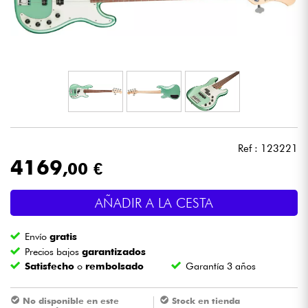
Auriculares
Micros
DJ
Sistemas de Sonido
Ref : 123221
Luces
4169
,00 €
Batería y percusión
AÑADIR A LA CESTA
Vientos
Envío
gratis
Precios bajos
garantizados
Satisfecho
o
rembolsado
Garantía 3 años
Violines y cuarteto
No disponible en este
Stock en tienda
Niños