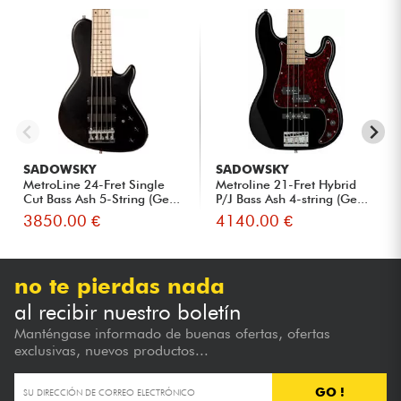
SADOWSKY
SADOWSKY
MetroLine 24-Fret Single
Metroline 21-Fret Hybrid
Cut Bass Ash 5-String (Ge...
P/J Bass Ash 4-string (Ge...
3850.00 €
4140.00 €
no te pierdas nada
al recibir nuestro boletín
Manténgase informado de buenas ofertas, ofertas
exclusivas, nuevos productos...
GO !