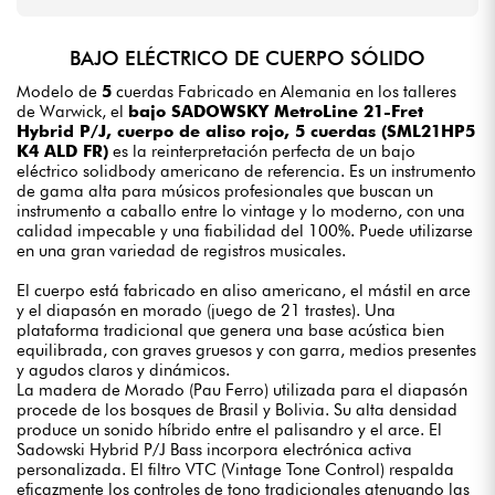
BAJO ELÉCTRICO DE CUERPO SÓLIDO
Modelo de
5
cuerdas Fabricado en Alemania en los talleres
de Warwick, el
bajo SADOWSKY MetroLine 21-Fret
Hybrid P/J, cuerpo de aliso rojo, 5 cuerdas (SML21HP5
K4 ALD FR)
es la reinterpretación perfecta de un bajo
eléctrico solidbody americano de referencia. Es un instrumento
de gama alta para músicos profesionales que buscan un
instrumento a caballo entre lo vintage y lo moderno, con una
calidad impecable y una fiabilidad del 100%. Puede utilizarse
en una gran variedad de registros musicales.
El cuerpo está fabricado en aliso americano, el mástil en arce
y el diapasón en morado (juego de 21 trastes). Una
plataforma tradicional que genera una base acústica bien
equilibrada, con graves gruesos y con garra, medios presentes
y agudos claros y dinámicos.
La madera de Morado (Pau Ferro) utilizada para el diapasón
procede de los bosques de Brasil y Bolivia. Su alta densidad
produce un sonido híbrido entre el palisandro y el arce. El
Sadowski Hybrid P/J Bass incorpora electrónica activa
personalizada. El filtro VTC (Vintage Tone Control) respalda
eficazmente los controles de tono tradicionales atenuando las