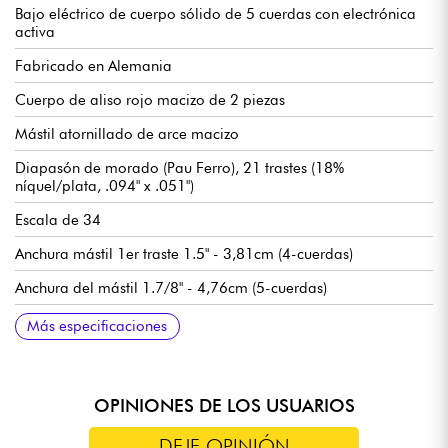
Bajo eléctrico de cuerpo sólido de 5 cuerdas con electrónica
activa
Fabricado en Alemania
Cuerpo de aliso rojo macizo de 2 piezas
Mástil atornillado de arce macizo
Diapasón de morado (Pau Ferro), 21 trastes (18%
níquel/plata, .094" x .051")
Escala de 34
Anchura mástil 1er traste 1.5" - 3,81cm (4-cuerdas)
Anchura del mástil 1.7/8" - 4,76cm (5-cuerdas)
Pastilla mástil Sadowsky P-Style
Pastilla de puente Sadowsky J-Style con supresión de zumbidos
Preamplificador Sadowsky Treble / Bass boost (interruptor true
Volumen
Balance
Control de tono Vintage (push/pull para preamplificador
Agudos / Graves (potenciómetros concéntricos)
Puente Sadowsky de liberación rápida de cuerdas
Clavijas de afinación Sadowsky Light
Se vende con funda Sadowsky Portabag
Más especificaciones
bypass)
bypass)
OPINIONES DE LOS USUARIOS
DEJE OPINIÓN