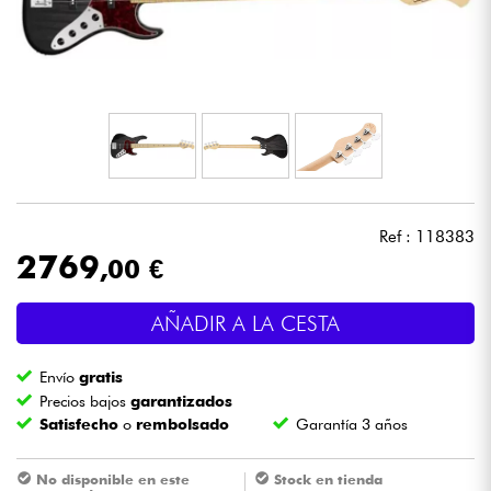
Auriculares
Micros
DJ
Sistemas de Sonido
Ref : 118383
Luces
2769
,00 €
Batería y percusión
AÑADIR A LA CESTA
Vientos
Envío
gratis
Precios bajos
garantizados
Satisfecho
o
rembolsado
Garantía 3 años
Violines y cuarteto
No disponible en este
Stock en tienda
Niños