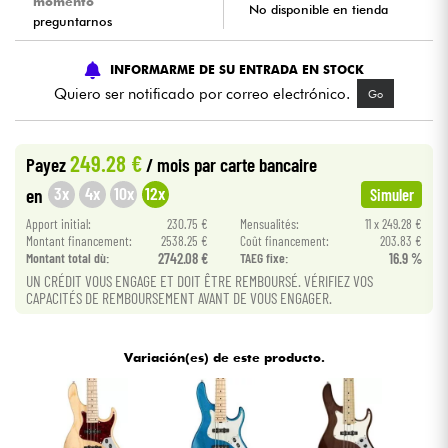
momento
No disponible en tienda
preguntarnos
Cables & Acces.
INFORMARME DE SU ENTRADA EN STOCK
Quiero ser notificado por correo electrónico.
Go
HiFi
Bundle
249.28 €
Payez
/ mois
par carte bancaire
3x
4x
10x
12x
en
Simuler
Ver nuestras marcas
Apport initial:
230.75 €
Mensualités:
11 x 249.28 €
Montant financement:
2538.25 €
Coût financement:
203.83 €
Montant total dù:
2742.08 €
TAEG fixe:
16.9 %
UN CRÉDIT VOUS ENGAGE ET DOIT ÊTRE REMBOURSÉ. VÉRIFIEZ VOS
CAPACITÉS DE REMBOURSEMENT AVANT DE VOUS ENGAGER.
Variación(es) de este producto.