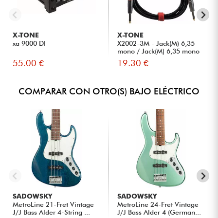
X-TONE
X-TONE
xa 9000 DI
X2002-3M - Jack(M) 6,35
mono / Jack(M) 6,35 mono
S...
55.00 €
19.30 €
COMPARAR CON OTRO(S) BAJO ELÉCTRICO
SADOWSKY
SADOWSKY
MetroLine 21-Fret Vintage
MetroLine 24-Fret Vintage
J/J Bass Alder 4-String ...
J/J Bass Alder 4 (German...