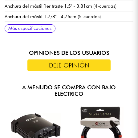
Anchura del mástil 1er traste 1.5" - 3,81cm (4-cuerdas)
Anchura del mástil 1.7/8" - 4,76cm (5-cuerdas)
Pastillas Sadowsky J-Style con cancelación de zumbidos
Preamplificador Sadowsky Treble & Bass boost (interruptor true
Volumen / Balance / Control de tono Vintage (push/pull para
Puente Sadowsky de liberación rápida de cuerdas
Clavijas de afinación Sadowsky Light
Se entrega en funda Sadowsky Portabag
Más especificaciones
bypass)
bypass de previo) / Agudos y graves (potenciómetros
concéntricos)
OPINIONES DE LOS USUARIOS
DEJE OPINIÓN
A MENUDO SE COMPRA CON BAJO
ELÉCTRICO