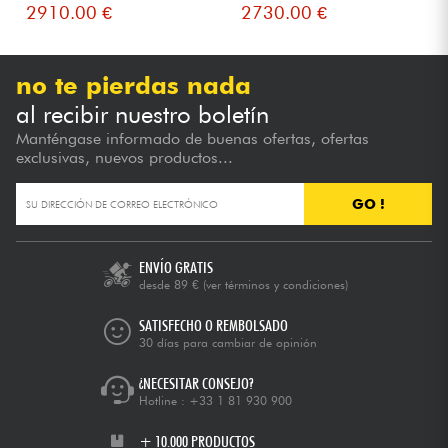
2910.00 €
2730.00 €
no te pierdas nada
al recibir nuestro boletín
Manténgase informado de buenas ofertas, ofertas
exclusivas, nuevos productos...
GO !
ENVÍO GRATIS
desde 89 €
(ver términos y condiciones)
SATISFECHO O REMBOLSADO
30 días para cambiar de opinión
¿NECESITAR CONSEJO?
Hotline :
+33 1 81 930 900
+ 10.000 PRODUCTOS