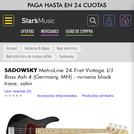
PAGA HASTA EN 24 CUOTAS
0
OFERTAS
NOVEDADES
GUÍAS DE COMPRA
Langue
Accueil
Guitarras & Bajos
Bajo eléctrico
Bajo eléctrico de cuerpo sólido
Sadowsky
Guitarras & Bajos
SADOWSKY
MetroLine 24-Fret Vintage J/J
Bass Ash 4 (Germany, MN) - nirvana black
Ampli & Efectos
trans. satin
Leer reseñas (0)
Pianos
★
★
★
★
★
★
★
★
★
★
Accesorios relacionados
Productos similares
Sintetizadores & samplers
Grabación