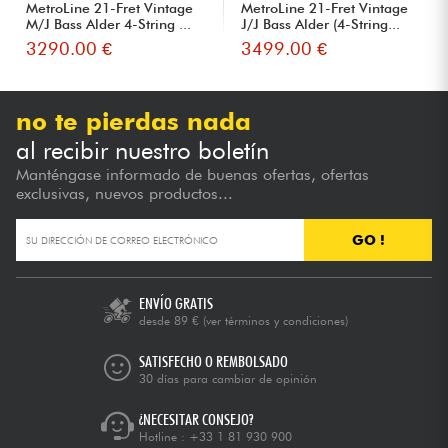
MetroLine 21-Fret Vintage
MetroLine 21-Fret Vintage
M/J Bass Alder 4-String ...
J/J Bass Alder (4-String...
3290.00 €
3499.00 €
no te pierdas nada
al recibir nuestro boletín
Manténgase informado de buenas ofertas, ofertas
exclusivas, nuevos productos...
GO !
ENVÍO GRATIS
desde 89 €
(ver términos y condiciones)
SATISFECHO O REMBOLSADO
30 días para cambiar de opinión
¿NECESITAR CONSEJO?
Hotline :
+33 1 81 930 900