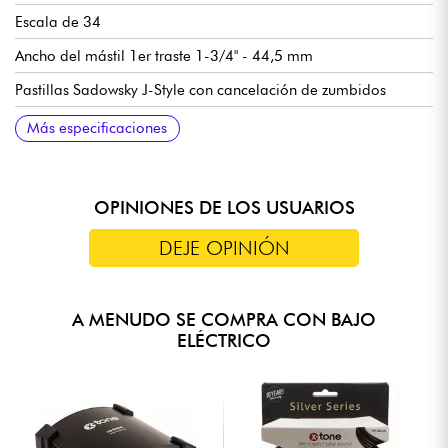
Escala de 34
Ancho del mástil 1er traste 1-3/4" - 44,5 mm
Pastillas Sadowsky J-Style con cancelación de zumbidos
Preamplificador Sadowsky Custom Will Lee Peamp (on/off
Volumen / Balance / Control de tono Vintage (push/pull para
Puente Sadowsky de liberación rápida de cuerdas
Clavijas de afinación Sadowsky Light
Se entrega en funda Sadowsky Portabag
Más especificaciones
mid-boost, 500 Hz u 800 Hz, ancho o estrecho de banda)
bypass del previo) / Agudos y graves (potenciómetros
concéntricos), interruptor Mid-boost
OPINIONES DE LOS USUARIOS
DEJE OPINIÓN
A MENUDO SE COMPRA CON BAJO
ELÉCTRICO