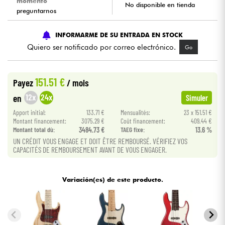
momento
No disponible en tienda
preguntarnos
Cables & Acces.
INFORMARME DE SU ENTRADA EN STOCK
Quiero ser notificado por correo electrónico.
Go
HiFi
Bundle
151.51 €
Payez
/ mois
12x
24x
en
Simuler
Ver nuestras marcas
Apport initial:
133.71 €
Mensualités:
23 x 151.51 €
Montant financement:
3075.29 €
Coût financement:
409.44 €
Montant total dù:
3484.73 €
TAEG fixe:
13.6 %
UN CRÉDIT VOUS ENGAGE ET DOIT ÊTRE REMBOURSÉ. VÉRIFIEZ VOS
CAPACITÉS DE REMBOURSEMENT AVANT DE VOUS ENGAGER.
Variación(es) de este producto.