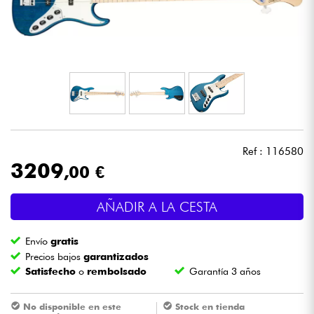
Auriculares
Micros
DJ
Sistemas de Sonido
Ref : 116580
Luces
3209
,00 €
Batería y percusión
AÑADIR A LA CESTA
Vientos
Envío
gratis
Precios bajos
garantizados
Satisfecho
o
rembolsado
Garantía 3 años
Violines y cuarteto
No disponible en este
Stock en tienda
Niños