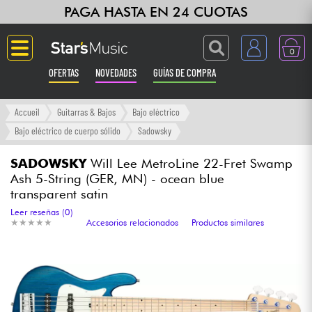
PAGA HASTA EN 24 CUOTAS
0
OFERTAS
NOVEDADES
GUÍAS DE COMPRA
Langue
Accueil
Guitarras & Bajos
Bajo eléctrico
Bajo eléctrico de cuerpo sólido
Sadowsky
Guitarras & Bajos
SADOWSKY
Will Lee MetroLine 22-Fret Swamp
Ash 5-String (GER, MN) - ocean blue
Ampli & Efectos
transparent satin
Leer reseñas (0)
Pianos
★
★
★
★
★
★
★
★
★
★
Accesorios relacionados
Productos similares
Sintetizadores & samplers
Grabación