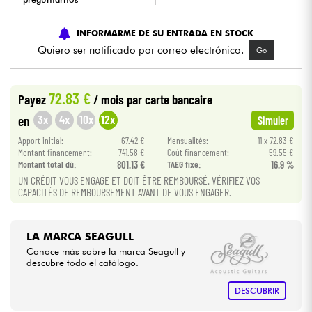
Cables & Acces.
INFORMARME DE SU ENTRADA EN STOCK
Quiero ser notificado por correo electrónico.
Go
HiFi
72.83 €
Payez
/ mois
par carte bancaire
Bundle
3x
4x
10x
12x
en
Simuler
Ver nuestras marcas
Apport initial:
67.42 €
Mensualités:
11 x 72.83 €
Montant financement:
741.58 €
Coût financement:
59.55 €
Montant total dù:
801.13 €
TAEG fixe:
16.9 %
UN CRÉDIT VOUS ENGAGE ET DOIT ÊTRE REMBOURSÉ. VÉRIFIEZ VOS
CAPACITÉS DE REMBOURSEMENT AVANT DE VOUS ENGAGER.
LA MARCA SEAGULL
Conoce más sobre la marca Seagull y
descubre todo el catálogo.
DESCUBRIR