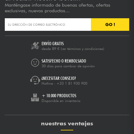
Manténgase informado de buenas ofertas, ofertas
exclusivas, nuevos productos...
GO !
ENVÍO GRATIS
desde 89 €
(ver términos y condiciones)
SATISFECHO O REMBOLSADO
30 días para cambiar de opinión
¿NECESITAR CONSEJO?
Hotline :
+33 1 81 930 900
+ 10.000 PRODUCTOS
Disponible en inventario
nuestras ventajas