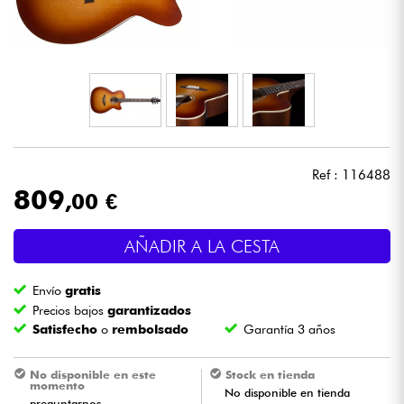
Auriculares
Micros
DJ
Sistemas de Sonido
Ref : 116488
809
,00 €
Luces
AÑADIR A LA CESTA
Batería y percusión
Envío
gratis
Vientos
Precios bajos
garantizados
Satisfecho
o
rembolsado
Garantía 3 años
Violines y cuarteto
No disponible en este
Stock en tienda
momento
No disponible en tienda
Niños
preguntarnos