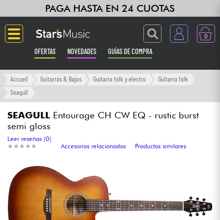
PAGA HASTA EN 24 CUOTAS
0
OFERTAS
NOVEDADES
GUÍAS DE COMPRA
Langue
Accueil
Guitarras & Bajos
Guitarra folk y electro
Guitarra folk
Seagull
Guitarras & Bajos
SEAGULL
Entourage CH CW EQ - rustic burst
semi gloss
Ampli & Efectos
Leer reseñas (0)
★
★
★
★
★
★
★
★
★
★
Accesorios relacionados
Productos similares
Pianos
Sintetizadores & samplers
Grabación