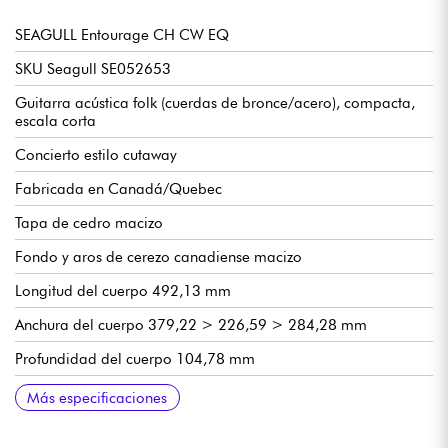
SEAGULL Entourage CH CW EQ
SKU Seagull SE052653
Guitarra acústica folk (cuerdas de bronce/acero), compacta,
escala corta
Concierto estilo cutaway
Fabricada en Canadá/Quebec
Tapa de cedro macizo
Fondo y aros de cerezo canadiense macizo
Longitud del cuerpo 492,13 mm
Anchura del cuerpo 379,22 > 226,59 > 284,28 mm
Profundidad del cuerpo 104,78 mm
Mástil de arce forrado de plata
Diapasón de palisandro, 21 trastes
Escala 24.84
Radio 16
Ancho de cejuela 43,69 mm
Preamplificador Fishman Presys II con afinador
Clavijas de afinación con relación 18:1
Acabado brillante
Más especificaciones