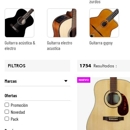
HiFi
zurdos
Guitarra acústica &
Guitarra electro
Guitarra gypsy
electro
acustica
1754
Resultados :
FILTROS
Marcas
NUEVO
ALTAMIRA
Ofertas
ALVAREZ
ART ET LUTHERIE
Promoción
ATKIN
Novedad
BOURGEOIS
Pack
COLLINGS