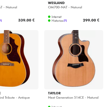
WESLAND
 - Natural
OM700-NAT - Natural
Internet
339.00 €
299.00 €
Historias
?]
[?]
E
TAYLOR
d Tribute - Antique
Next Generation 514CE - Natural
Internet