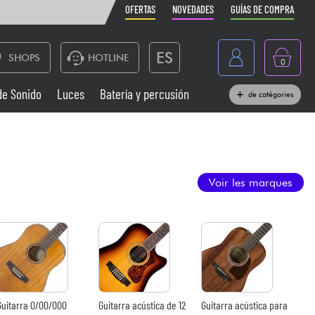
OFERTAS
NOVEDADES
GUÍAS DE COMPRA
ES
SHOPS
HOTLINE
0
France
de Sonido
Luces
Batería y percusión
de catégories
Belgique
Pianos
België
Auriculares
Deutschland
Voir les marques
Nederland
Sistemas de Sonido
English
Vientos
Cables & Acces.
Guitarra 0/00/000
Guitarra acústica de 12
Guitarra acústica para