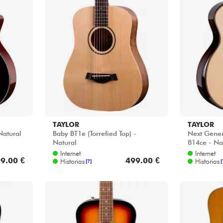
TAYLOR
TAYLOR
Natural
Baby BT1e (Torrefied Top) -
Next Genera
Natural
814ce - Na
Internet
Internet
9.00 €
499.00 €
Historias
Historias
[?]
[