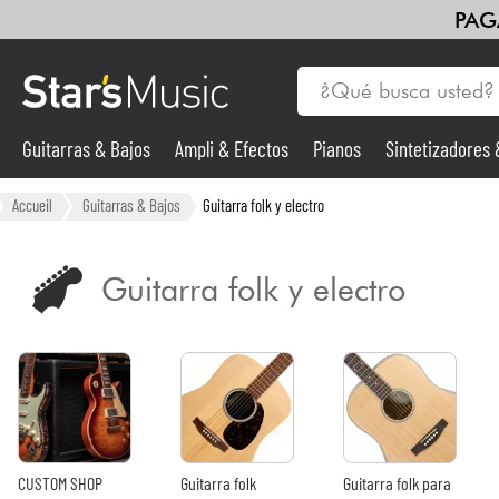
PAG
Guitarras & Bajos
Ampli & Efectos
Pianos
Sintetizadores
Guitarras & Bajos
Accueil
Guitarras & Bajos
Guitarra folk y electro
Sintetizadores & samplers
Guitarra folk y electro
Micros
Luces
Violines y cuarteto
CUSTOM SHOP
Guitarra folk
Guitarra folk para