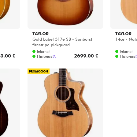
TAYLOR
TAYLOR
-
Gold Label 517e SB - Sunburst
14ce - Nat
firestripe pickguard
Internet
Internet
3.00 €
2699.00 €
Historias
Historias
[?]
[
PROMOCIÓN