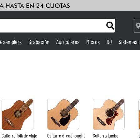
A HASTA EN 24 CUOTAS
 & samplers
Grabación
Auriculares
Micros
DJ
Sistemas 
Ampli & Efectos
Grabación
DJ
Batería y percusión
Niños
Guitarra folk de viaje
Guitarra dreadnought
Guitarra jumbo