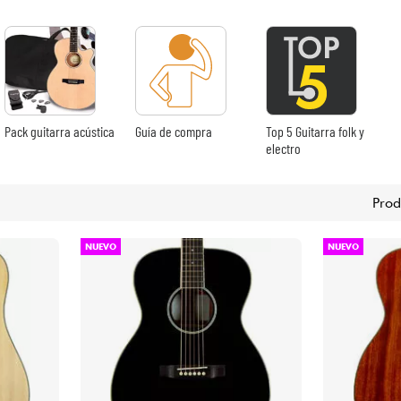
Bundle
Ver nuestras marcas
Pack guitarra acústica
Guía de compra
Top 5 Guitarra folk y
electro
Prod
NUEVO
NUEVO