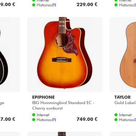
9.00 €
229.00 €
Historias
Historias
[?]
[
EPIPHONE
TAYLOR
age
IBG Hummingbird Standard EC -
Gold Label
Cherry sunburst
Internet
Internet
7.00 €
749.00 €
Historias
Historias
[?]
[