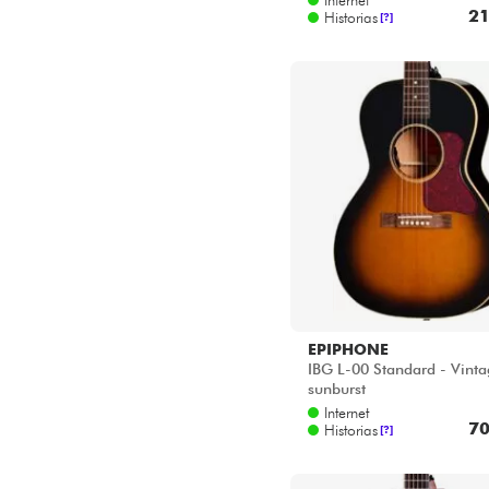
Star's Music Bordeaux
21
Historias
[?]
Star's Music Bruge
Star's Music Bruxelles
Star's Music Lille
Star's Music Lyon
Star's Music Paris
Star's Music Toulouse
EPIPHONE
IBG L-00 Standard - Vint
sunburst
Internet
70
Historias
[?]