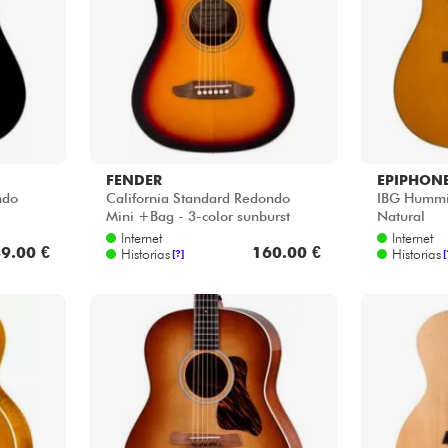
FENDER
EPIPHON
ndo
California Standard Redondo
IBG Hummin
Mini +Bag - 3-color sunburst
Natural
Internet
Internet
9.00 €
160.00 €
Historias
Historias
[?]
[