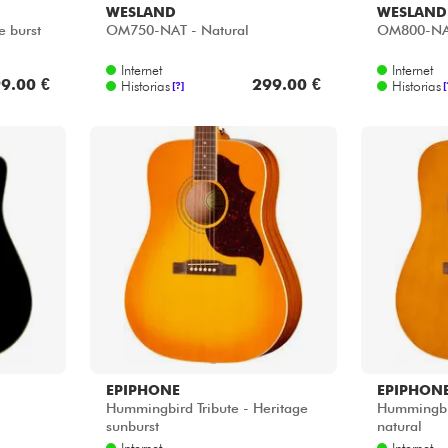
WESLAND
WESLAND
e burst
OM750-NAT - Natural
OM800-NAT
Internet
Internet
9.00 €
299.00 €
Historias
Historias
[?]
[
EPIPHONE
EPIPHON
Hummingbird Tribute - Heritage
Hummingbir
sunburst
natural
Internet
Internet