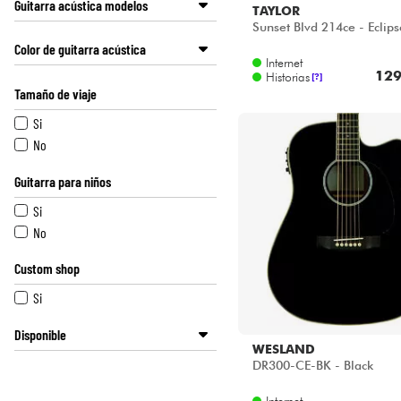
Guitarra acústica modelos
TAYLOR
MARTINEZ
Sunset Blvd 214ce - Eclips
Pequeño modelo / 00 / 000 / om /
MICHAEL KELLY
Color de guitarra acústica
Parlor
OVATION
Internet
Jumbo
129
SANTA CRUZ
Historias
Negro
[?]
Tamaño de viaje
Otros
SCHECTER
Blanco
Dreadnought
SEAGULL
Azul
Si
SHEERAN BY LOWDEN
Rojo
No
SIGMA
Sunburst
Guitarra para niños
SIRE
Natural
TAKAMINE
Rosa
Si
TANGLEWOOD
Otros colores
No
TAYLOR
Custom shop
WESLAND
YAMAHA
Si
Disponible
WESLAND
ACOUSTIC by Star's Music
DR300-CE-BK - Black
Disponible en ligne
Internet