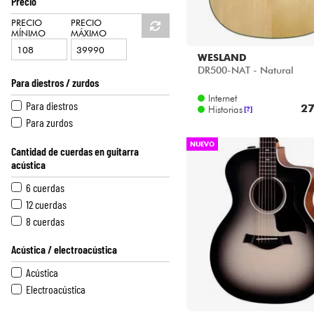
Precio
CORT
D'ANGELICO
PRECIO
PRECIO
MÍNIMO
MÁXIMO
EASTMAN
EASTONE
WESLAND
DR500-NAT - Natural
EKO
Para diestros / zurdos
EPIPHONE
Internet
Para diestros
FENDER
27
Historias
[?]
Para zurdos
FURCH
GIBSON
NUEVO
Cantidad de cuerdas en guitarra
GODIN
acústica
GRETSCH
6 cuerdas
GUILD
12 cuerdas
IBANEZ
8 cuerdas
J.N GUITARS
KEPMA
Acústica / electroacústica
LAG
Acústica
LAVA MUSIC
Electroacústica
LOWDEN
MARTIN