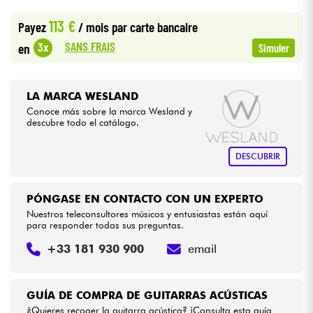
•
Star
'
S
Music
BORDEAUX
113 €
Payez
/ mois
par carte bancaire
•
Cables & Acces.
Star
'
S
Music
PARIS
SANS FRAIS
3x
en
Simuler
HiFi
LA MARCA WESLAND
Bundle
Conoce más sobre la marca Wesland y
descubre todo el catálogo.
Ver nuestras marcas
DESCUBRIR
PÓNGASE EN CONTACTO CON UN EXPERTO
Nuestros teleconsultores músicos y entusiastas están aquí
para responder todas sus preguntas.
+33 181 930 900
email
GUÍA DE COMPRA DE GUITARRAS ACÚSTICAS
¿Quieres recoger la guitarra acústica? ¡Consulta esta guía