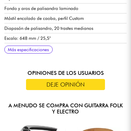
Fondo y aros de palisandro laminado
Mástil encolado de caoba, perfil Custom
Diapasón de palisandro, 20 trastes medianos
Escala: 648 mm / 25,5"
Radio: 380 mmR / 14,96"
Ancho del mástil en el primer traste: 43 mm
Puente de palisandro
Acabado brillante del cuerpo
Acabado satinado del mástil
Más especificaciones
OPINIONES DE LOS USUARIOS
DEJE OPINIÓN
A MENUDO SE COMPRA CON GUITARRA FOLK
Y ELECTRO