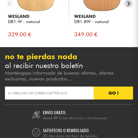
WESLAND
WESLAND
DR1-W - natural
DR1-RW - natural
329.00 €
349.00 €
no te pierdas nada
al recibir nuestro boletín
Manténgase informado de buenas ofertas, ofertas
exclusivas, nuevos productos...
GO !
ENVÍO GRATIS
desde 89 €
(ver términos y condiciones)
SATISFECHO O REMBOLSADO
30 días para cambiar de opinión