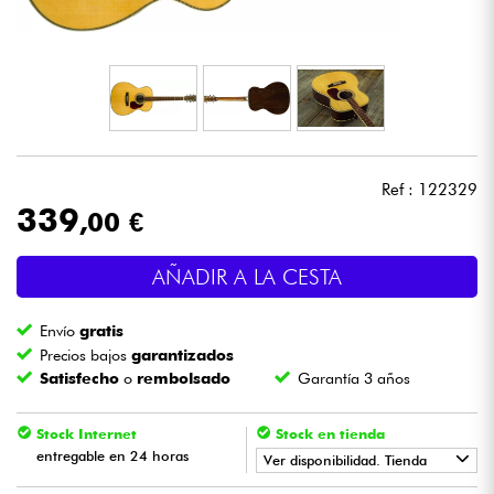
Auriculares
Micros
DJ
Ref : 122329
Sistemas de Sonido
339
,00 €
Luces
AÑADIR A LA CESTA
Batería y percusión
Envío
gratis
Precios bajos
garantizados
Vientos
Satisfecho
o
rembolsado
Garantía 3 años
Violines y cuarteto
Stock Internet
Stock en tienda
entregable en 24 horas
Ver disponibilidad. Tienda
Niños