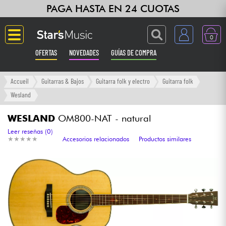
PAGA HASTA EN 24 CUOTAS
0
OFERTAS
NOVEDADES
GUÍAS DE COMPRA
Langue
Accueil
Guitarras & Bajos
Guitarra folk y electro
Guitarra folk
Wesland
Guitarras & Bajos
WESLAND
OM800-NAT - natural
Ampli & Efectos
Leer reseñas (0)
★
★
★
★
★
★
★
★
★
★
Accesorios relacionados
Productos similares
Pianos
Sintetizadores & samplers
Grabación