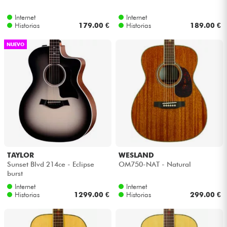
Internet
Internet
Cables & Acces.
Historias
179.00 €
Historias
189.00 €
NUEVO
HiFi
Bundle
Ver nuestras marcas
TAYLOR
WESLAND
Sunset Blvd 214ce - Eclipse
OM750-NAT - Natural
burst
Internet
Internet
Historias
1299.00 €
Historias
299.00 €