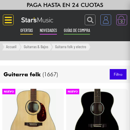
PAGA HASTA EN 24 CUOTAS
0
OFERTAS
NOVEDADES
GUÍAS DE COMPRA
Langue
Accueil
Guitarras & Bajos
Guitarra folk y electro
Guitarras & Bajos
Guitarra folk
(1667)
Ampli & Efectos
Filtro
Pianos
NUEVO
NUEVO
Sintetizadores & samplers
Grabación