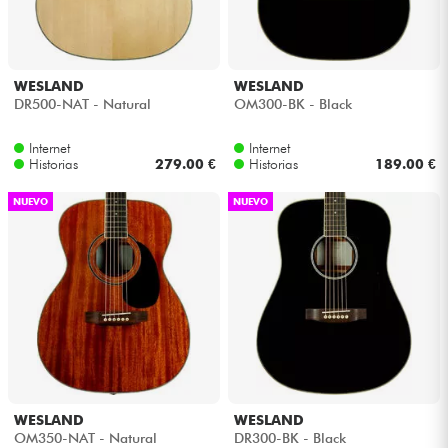
Auriculares
Micros
WESLAND
WESLAND
DR500-NAT - Natural
OM300-BK - Black
DJ
Internet
Internet
Historias
279.00 €
Historias
189.00 €
Sistemas de Sonido
NUEVO
NUEVO
Luces
Batería y percusión
Vientos
Violines y cuarteto
WESLAND
WESLAND
OM350-NAT - Natural
DR300-BK - Black
Niños