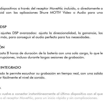
spositivos a través del receptor MoveMic incluido, o directamente a
oid con las aplicaciones Shure MOTIV Video o Audio para una
 DSP
 ajustes DSP avanzados: ajusta la direccionalidad, la ganancia, los
o más, para conseguir el audio perfecto para tus necesidades.
IÓN
ta 8 horas de duración de la batería con una sola carga, lo que le
rrupciones, incluso durante largas sesiones de grabación.
 INTEGRADO
grado le permite escuchar su grabación en tiempo real, con una salida
r fácilmente el nivel de sonido.
A
vuelve a conectar instantáneamente al último dispositivo con el que
 o el receptor MoveMic, para un inicio rápido y sin complicaciones.