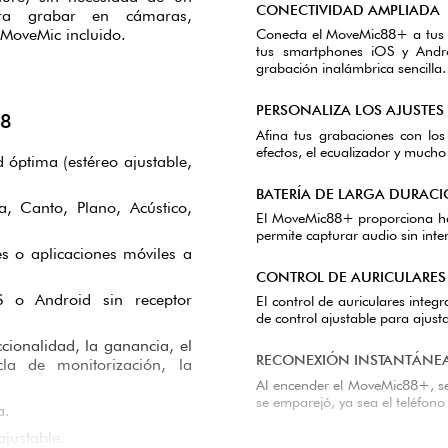
CONECTIVIDAD AMPLIADA
ara grabar en cámaras,
Conecta el MoveMic88+ a tus di
 MoveMic incluido.
tus smartphones iOS y Andr
grabación inalámbrica sencilla.
PERSONALIZA LOS AJUSTES
88
Afina tus grabaciones con los
efectos, el ecualizador y much
 óptima (estéreo ajustable,
BATERÍA DE LARGA DURAC
a, Canto, Plano, Acústico,
El MoveMic88+ proporciona has
permite capturar audio sin inte
s o aplicaciones móviles a
CONTROL DE AURICULARES
S o Android sin receptor
El control de auriculares inte
de control ajustable para ajusta
cionalidad, la ganancia, el
RECONEXIÓN INSTANTÁNE
cla de monitorización, la
Al encender el MoveMic88+, se 
se emparejó, ya sea el teléfono
a.
ajustable.