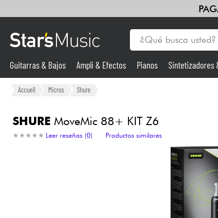
PAG
Guitarras & Bajos
Ampli & Efectos
Pianos
Sintetizadores
Guitarras & Bajos
Accueil
Micros
Shure
Sintetizadores & samplers
SHURE
MoveMic 88+ KIT Z6
★
★
★
★
★
★
★
★
★
★
Leer reseñas (0)
Productos similares
Micros
Luces
Violines y cuarteto