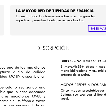
LA MAYOR RED DE TIENDAS DE FRANCIA
Encuentra toda la información sobre nuestras grandes
superficies y nuestras boutiques especializadas.
SABER MÁ
DESCRIPCIÓN
DIRECCIONALIDAD SELECC
El MoveMic88+ ofrece 4 modos 
idos uno de los micrófonos
mono bidireccional y raw mid-s
apturar audio de calidad
entorno de escucha.
 vídeo MOTIV disponible en
MODOS PREDEFINIDOS PAR
elícula o realizando una
Cinco modos preestablecidos 
able que lo hace adecuado
óptima, sea cual sea el tipo 
pulares micrófonos MV88 y
vocal.
nte a su teléfono a través
ure, sin necesidad de un