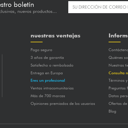
estro boletín
lusivas, nuevos productos...
nuestras ventajas
Inform
Pago seguro
Contácten
3 años de garantía
Quiénes s
Satisfecho o rembolsado
Nuestras t
Entrega en Europa
Consulta n
Eres un profesional
Términos y
Ventas intracomunitarias
Preguntas 
Más de 700 marcas
Datos pers
Opiniones premiados de los usuarios
Ofertas de
Blog