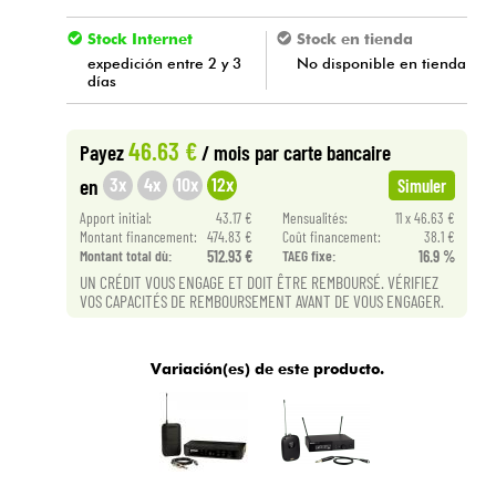
Stock Internet
Stock en tienda
expedición entre 2 y 3
No disponible en tienda
días
46.63 €
Payez
/ mois
par carte bancaire
3x
4x
10x
12x
en
Simuler
Apport initial:
43.17 €
Mensualités:
11 x 46.63 €
Montant financement:
474.83 €
Coût financement:
38.1 €
Montant total dù:
512.93 €
TAEG fixe:
16.9 %
UN CRÉDIT VOUS ENGAGE ET DOIT ÊTRE REMBOURSÉ. VÉRIFIEZ
VOS CAPACITÉS DE REMBOURSEMENT AVANT DE VOUS ENGAGER.
Variación(es) de este producto.