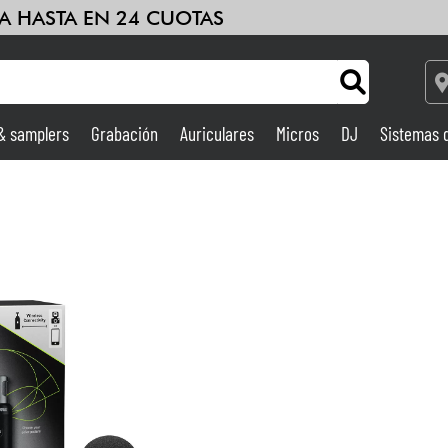
A HASTA EN 24 CUOTAS
 & samplers
Grabación
Auriculares
Micros
DJ
Sistemas 
Ampli & Efectos
Grabación
DJ
Batería y percusión
Niños