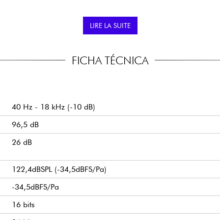
o se enciende (teléfono o
LO QUE DICEN LOS 
LIRE LA SUITE
Micrófono inalámbrico 
88
Fácil de conectar y gr
FICHA TÉCNICA
40 Hz - 18 kHz (-10 dB)
96,5 dB
26 dB
122,4dBSPL (-34,5dBFS/Pa)
-34,5dBFS/Pa
16 bits