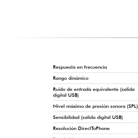
Reconexión instantánea al último dispositivo cuand
receptor MoveMic).
CARACTERÍSTICAS PRINCIPALES DE MOVEMIC
Respuesta en frecuencia
Rango dinámico
Ruido de entrada equivalente (salida
digital USB)
Nivel máximo de presión sonora (SPL)
Sensibilidad (salida digital USB)
Resolución DirectToPhone