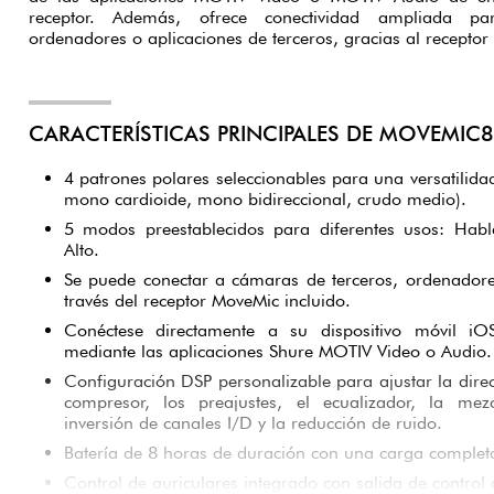
receptor. Además, ofrece conectividad ampliada p
ordenadores o aplicaciones de terceros, gracias al receptor
CARACTERÍSTICAS PRINCIPALES DE MOVEMIC
4 patrones polares seleccionables para una versatilidad
mono cardioide, mono bidireccional, crudo medio).
5 modos preestablecidos para diferentes usos: Habl
Alto.
Se puede conectar a cámaras de terceros, ordenadore
través del receptor MoveMic incluido.
Conéctese directamente a su dispositivo móvil iO
mediante las aplicaciones Shure MOTIV Video o Audio.
Configuración DSP personalizable para ajustar la direc
compresor, los preajustes, el ecualizador, la mez
inversión de canales I/D y la reducción de ruido.
Batería de 8 horas de duración con una carga complet
Control de auriculares integrado con salida de control 