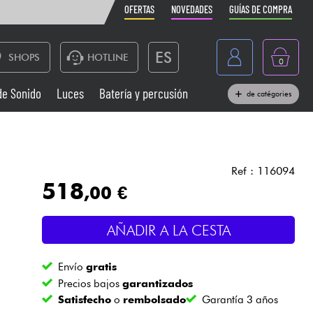
OFERTAS
NOVEDADES
GUÍAS DE COMPRA
ES
SHOPS
HOTLINE
0
France
de Sonido
Luces
Batería y percusión
de catégories
Belgique
Pianos
België
Auriculares
Deutschland
Ref : 116094
518
,00 €
Nederland
Sistemas de Sonido
English
AÑADIR A LA CESTA
Vientos
Envío
gratis
Cables & Acces.
Precios bajos
garantizados
Satisfecho
o
rembolsado
Garantía 3 años