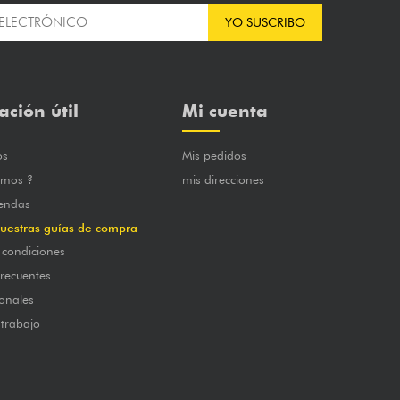
YO SUSCRIBO
ación útil
Mi cuenta
os
Mis pedidos
omos ?
mis direcciones
iendas
uestras guías de compra
 condiciones
frecuentes
onales
 trabajo