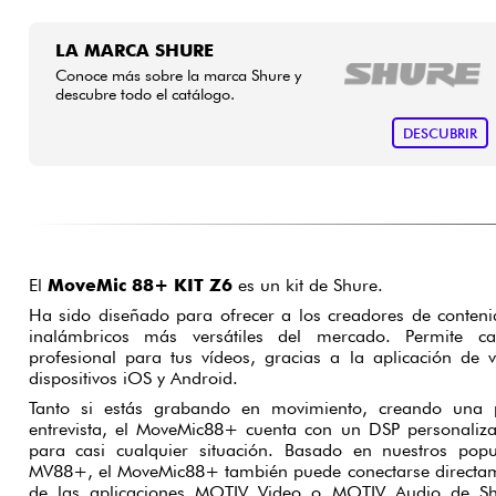
LA MARCA SHURE
Conoce más sobre la marca Shure y
descubre todo el catálogo.
DESCUBRIR
El
MoveMic 88+ KIT Z6
es un kit de Shure.
Ha sido diseñado para ofrecer a los creadores de conten
inalámbricos más versátiles del mercado. Permite c
profesional para tus vídeos, gracias a la aplicación de
dispositivos iOS y Android.
Tanto si estás grabando en movimiento, creando una p
entrevista, el MoveMic88+ cuenta con un DSP personaliz
para casi cualquier situación. Basado en nuestros po
MV88+, el MoveMic88+ también puede conectarse directame
de las aplicaciones MOTIV Video o MOTIV Audio de Sh