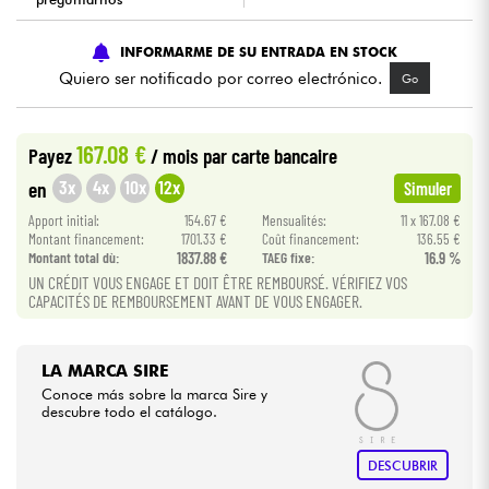
Cables & Acces.
INFORMARME DE SU ENTRADA EN STOCK
Quiero ser notificado por correo electrónico.
Go
HiFi
167.08 €
Payez
/ mois
par carte bancaire
Bundle
3x
4x
10x
12x
en
Simuler
Ver nuestras marcas
Apport initial:
154.67 €
Mensualités:
11 x 167.08 €
Montant financement:
1701.33 €
Coût financement:
136.55 €
Montant total dù:
1837.88 €
TAEG fixe:
16.9 %
UN CRÉDIT VOUS ENGAGE ET DOIT ÊTRE REMBOURSÉ. VÉRIFIEZ VOS
CAPACITÉS DE REMBOURSEMENT AVANT DE VOUS ENGAGER.
LA MARCA SIRE
Conoce más sobre la marca Sire y
descubre todo el catálogo.
DESCUBRIR