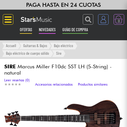
PAGA HASTA EN 24 CUOTAS
0
OFERTAS
NOVEDADES
GUÍAS DE COMPRA
Langue
Accueil
Guitarras & Bajos
Bajo eléctrico
Bajo eléctrico de cuerpo sólido
Sire
Guitarras & Bajos
SIRE
Marcus Miller F10dc 5ST LH (5-String) -
natural
Ampli & Efectos
Leer reseñas (0)
★
★
★
★
★
★
★
★
★
★
Accesorios relacionados
Productos similares
Pianos
Sintetizadores & samplers
Grabación