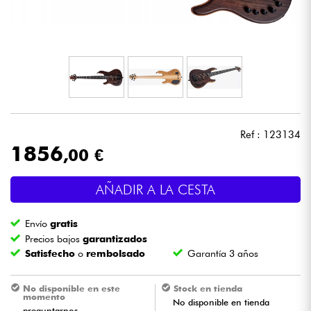
Auriculares
Micros
DJ
Sistemas de Sonido
Ref : 123134
1856
,00 €
Luces
AÑADIR A LA CESTA
Batería y percusión
Envío
gratis
Vientos
Precios bajos
garantizados
Satisfecho
o
rembolsado
Garantía 3 años
Violines y cuarteto
No disponible en este
Stock en tienda
momento
No disponible en tienda
Niños
preguntarnos