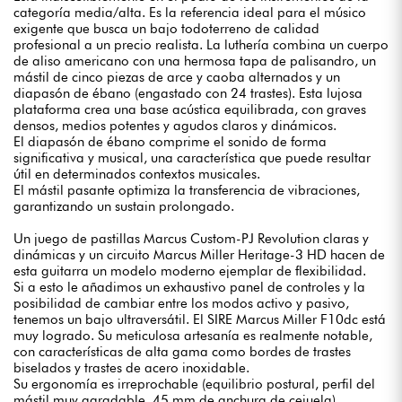
categoría media/alta. Es la referencia ideal para el músico
exigente que busca un bajo todoterreno de calidad
profesional a un precio realista. La luthería combina un cuerpo
de aliso americano con una hermosa tapa de palisandro, un
mástil de cinco piezas de arce y caoba alternados y un
diapasón de ébano (engastado con 24 trastes). Esta lujosa
plataforma crea una base acústica equilibrada, con graves
densos, medios potentes y agudos claros y dinámicos.
El diapasón de ébano comprime el sonido de forma
significativa y musical, una característica que puede resultar
útil en determinados contextos musicales.
El mástil pasante optimiza la transferencia de vibraciones,
garantizando un sustain prolongado.
Un juego de pastillas Marcus Custom-PJ Revolution claras y
dinámicas y un circuito Marcus Miller Heritage-3 HD hacen de
esta guitarra un modelo moderno ejemplar de flexibilidad.
Si a esto le añadimos un exhaustivo panel de controles y la
posibilidad de cambiar entre los modos activo y pasivo,
tenemos un bajo ultraversátil. El SIRE Marcus Miller F10dc está
muy logrado. Su meticulosa artesanía es realmente notable,
con características de alta gama como bordes de trastes
biselados y trastes de acero inoxidable.
Su ergonomía es irreprochable (equilibrio postural, perfil del
mástil muy agradable, 45 mm de anchura de cejuela).