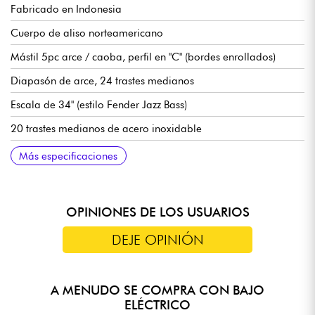
Fabricado en Indonesia
Cuerpo de aliso norteamericano
Mástil 5pc arce / caoba, perfil en "C" (bordes enrollados)
Diapasón de arce, 24 trastes medianos
Escala de 34" (estilo Fender Jazz Bass)
20 trastes medianos de acero inoxidable
Radio del diapasón 9,5
Anchura del mástil 1er traste 45 mm
Pastillas Marcus Custom-PJ Revolution Set
Electrónica Sire Marcus Heritage-3, conmutable activa/pasiva
Volumen
Tono
Mezclador
Agudos
Medios / Frecuencia (potenciómetro concéntrico)
Graves
Mini selector (para conmutación activo/pasivo)
Puente Sire Marcus Miller Marcus Heavymass Custom
Sire Premium clavijas de afinación
Sillín de hueso
Acabado brillante del cuerpo
Mástil satinado
Se vende con estuche rígido Sire
Más especificaciones
(18v mediante 2 pilas de 9v)
OPINIONES DE LOS USUARIOS
DEJE OPINIÓN
A MENUDO SE COMPRA CON BAJO
ELÉCTRICO