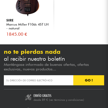
SIRE
Marcus Miller F10dc 4ST LH
- natural
1845.00 €
no te pierdas nada
al recibir nuestro boletín
Manténgase informado de buenas ofertas, ofertas
exclusivas, nuevos productos...
GO !
ENVÍO GRATIS
desde 89 €
(ver términos y condiciones)