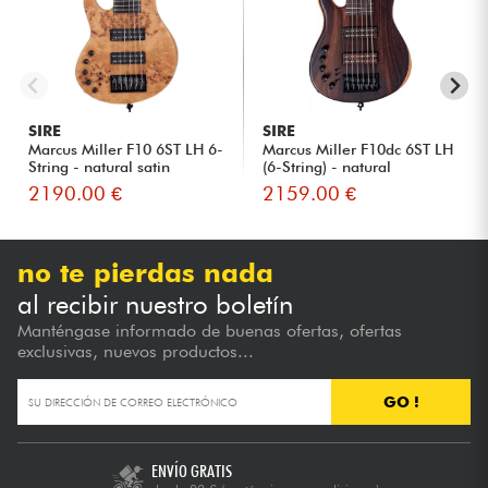
SIRE
SIRE
Marcus Miller F10 6ST LH 6-
Marcus Miller F10dc 6ST LH
String - natural satin
(6-String) - natural
2190.00 €
2159.00 €
no te pierdas nada
al recibir nuestro boletín
Manténgase informado de buenas ofertas, ofertas
exclusivas, nuevos productos...
GO !
ENVÍO GRATIS