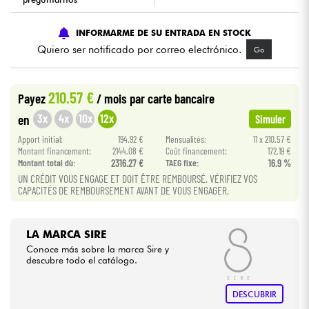
Cables & Acces.
INFORMARME DE SU ENTRADA EN STOCK
Quiero ser notificado por correo electrónico.
Go
HiFi
210.57 €
Payez
/ mois
par carte bancaire
Bundle
3x
4x
10x
12x
en
Simuler
Ver nuestras marcas
Apport initial:
194.92 €
Mensualités:
11 x 210.57 €
Montant financement:
2144.08 €
Coût financement:
172.19 €
Montant total dù:
2316.27 €
TAEG fixe:
16.9 %
UN CRÉDIT VOUS ENGAGE ET DOIT ÊTRE REMBOURSÉ. VÉRIFIEZ VOS
CAPACITÉS DE REMBOURSEMENT AVANT DE VOUS ENGAGER.
LA MARCA SIRE
Conoce más sobre la marca Sire y
descubre todo el catálogo.
DESCUBRIR