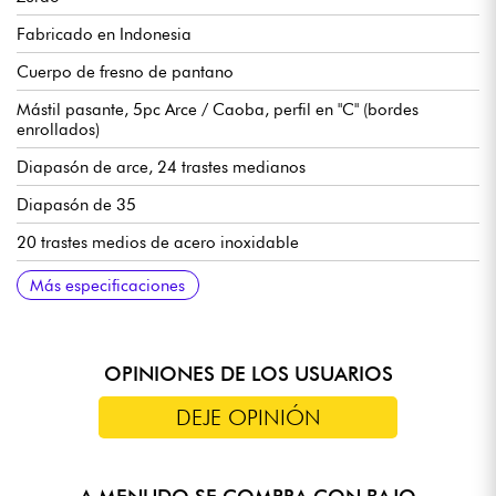
Fabricado en Indonesia
Cuerpo de fresno de pantano
Mástil pasante, 5pc Arce / Caoba, perfil en "C" (bordes
enrollados)
Diapasón de arce, 24 trastes medianos
Diapasón de 35
20 trastes medios de acero inoxidable
Radio del diapasón 12
Anchura del mástil 1er traste 54 mm
Pastillas Marcus Custom-H Revolution Set
Electrónica Sire Marcus Heritage-3, conmutable activa/pasiva
Volumen
Tono
Mezcla pastillas
Agudos
Medios / Frecuencia (potenciómetros concéntricos)
Graves
Mini selector (para conmutación activo/pasivo)
Puente Sire Marcus Miller Marcus Heavymass Custom
Sire Premium clavijas de afinación
Sillín de hueso
Acabado brillante del cuerpo
Mástil satinado
Se vende con estuche rígido Sire
Más especificaciones
(18v mediante 2 pilas de 9v)
OPINIONES DE LOS USUARIOS
DEJE OPINIÓN