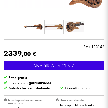
Auriculares
Micros
DJ
Sistemas de Sonido
Ref : 123152
2339
,00 €
Luces
AÑADIR A LA CESTA
Batería y percusión
Envío
gratis
Vientos
Precios bajos
garantizados
Satisfecho
o
rembolsado
Garantía 3 años
Violines y cuarteto
No disponible en este
Stock en tienda
momento
No disponible en tienda
Niños
preguntarnos