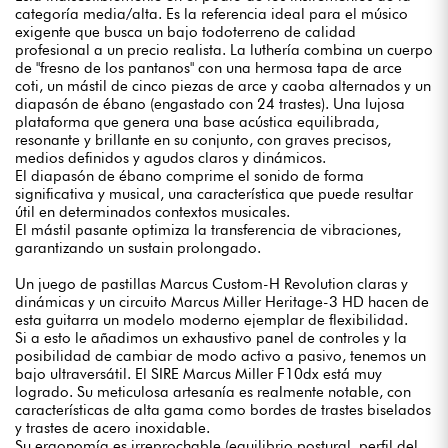
categoría media/alta. Es la referencia ideal para el músico
exigente que busca un bajo todoterreno de calidad
profesional a un precio realista. La luthería combina un cuerpo
de "fresno de los pantanos" con una hermosa tapa de arce
coti, un mástil de cinco piezas de arce y caoba alternados y un
diapasón de ébano (engastado con 24 trastes). Una lujosa
plataforma que genera una base acústica equilibrada,
resonante y brillante en su conjunto, con graves precisos,
medios definidos y agudos claros y dinámicos.
El diapasón de ébano comprime el sonido de forma
significativa y musical, una característica que puede resultar
útil en determinados contextos musicales.
El mástil pasante optimiza la transferencia de vibraciones,
garantizando un sustain prolongado.
Un juego de pastillas Marcus Custom-H Revolution claras y
dinámicas y un circuito Marcus Miller Heritage-3 HD hacen de
esta guitarra un modelo moderno ejemplar de flexibilidad.
Si a esto le añadimos un exhaustivo panel de controles y la
posibilidad de cambiar de modo activo a pasivo, tenemos un
bajo ultraversátil. El SIRE Marcus Miller F10dx está muy
logrado. Su meticulosa artesanía es realmente notable, con
características de alta gama como bordes de trastes biselados
y trastes de acero inoxidable.
Su ergonomía es irreprochable (equilibrio postural, perfil del