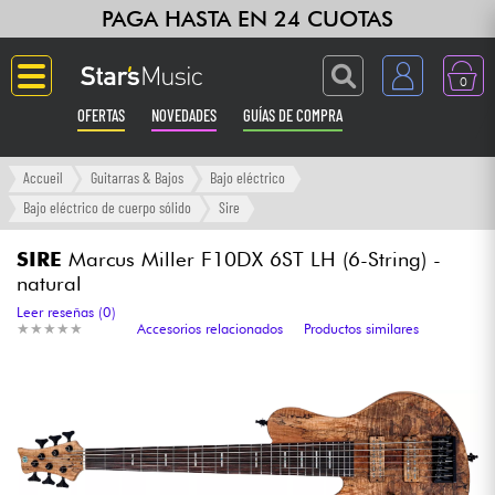
PAGA HASTA EN 24 CUOTAS
0
OFERTAS
NOVEDADES
GUÍAS DE COMPRA
Langue
Accueil
Guitarras & Bajos
Bajo eléctrico
Bajo eléctrico de cuerpo sólido
Sire
Guitarras & Bajos
SIRE
Marcus Miller F10DX 6ST LH (6-String) -
natural
Ampli & Efectos
Leer reseñas (0)
★
★
★
★
★
★
★
★
★
★
Accesorios relacionados
Productos similares
Pianos
Sintetizadores & samplers
Grabación