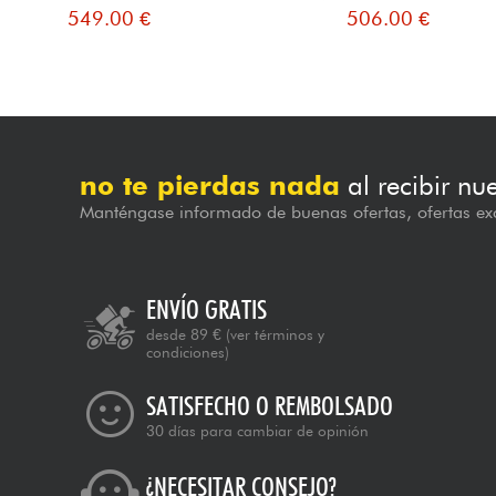
549.00 €
506.00 €
no te pierdas nada
al recibir nu
Manténgase informado de buenas ofertas, ofertas exc
ENVÍO GRATIS
desde 89 €
(ver términos y
condiciones)
SATISFECHO O REMBOLSADO
30 días para cambiar de opinión
¿NECESITAR CONSEJO?