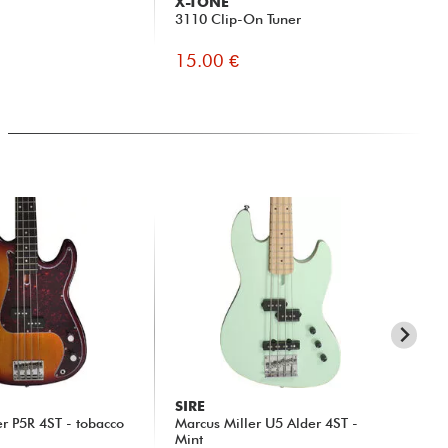
X-TONE
RT
3110 Clip-On Tuner
TR
15.00 €
5.
SIRE
SI
er P5R 4ST - tobacco
Marcus Miller U5 Alder 4ST -
Mar
Mint
Tid