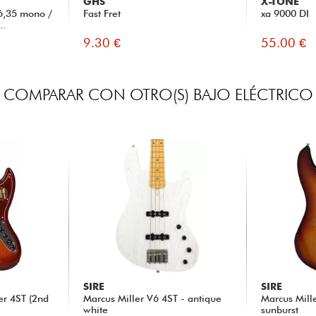
GHS
X-TONE
6,35 mono /
Fast Fret
xa 9000 DI
..
9.30 €
55.00 €
COMPARAR CON OTRO(S) BAJO ELÉCTRICO
SIRE
SIRE
er 4ST (2nd
Marcus Miller V6 4ST - antique
Marcus Mill
white
sunburst