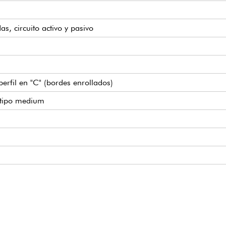
as, circuito activo y pasivo
perfil en "C" (bordes enrollados)
 tipo medium
lution
das, conmutable activo/pasivo (18v mediante 2 pilas de 9v)
 pasivo)
icio pasante para el cuerpo
ndard