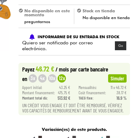
No disponible en este
Stock en tienda
momento
No disponible en tienda
preguntarnos
INFORMARME DE SU ENTRADA EN STOCK
Quiero ser notificado por correo
Go
electrónico.
46.72 €
Payez
/ mois
par carte bancaire
3x
4x
10x
12x
en
Simuler
Apport initial:
43.25 €
Mensualités:
11 x 46.72 €
Montant financement:
475.75 €
Coût financement:
38.17 €
Montant total dù:
513.92 €
TAEG fixe:
16.9 %
UN CRÉDIT VOUS ENGAGE ET DOIT ÊTRE REMBOURSÉ. VÉRIFIEZ
VOS CAPACITÉS DE REMBOURSEMENT AVANT DE VOUS ENGAGER.
Variación(es) de este producto.