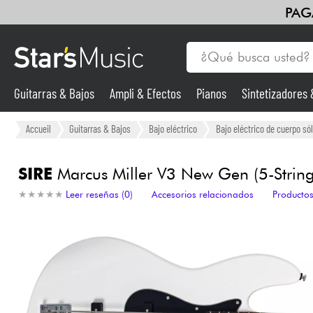
PAG
Guitarras & Bajos
Ampli & Efectos
Pianos
Sintetizadores
Guitarras & Bajos
Accueil
Guitarras & Bajos
Bajo eléctrico
Bajo eléctrico de cuerpo sól
Sintetizadores & samplers
SIRE
Marcus Miller V3 New Gen (5-String)
★
★
★
★
★
★
★
★
★
★
Leer reseñas (0)
Accesorios relacionados
Productos
Micros
Luces
Violines y cuarteto