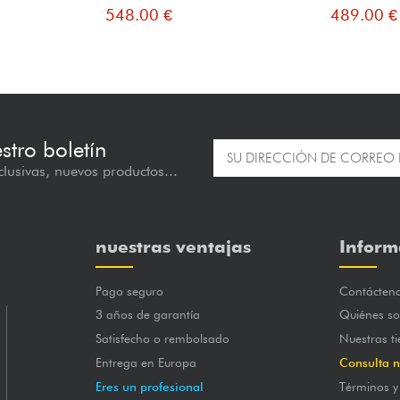
548.00 €
489.00 €
estro boletín
lusivas, nuevos productos...
nuestras ventajas
Inform
Pago seguro
Contácten
3 años de garantía
Quiénes s
Satisfecho o rembolsado
Nuestras t
Entrega en Europa
Consulta n
Eres un profesional
Términos y