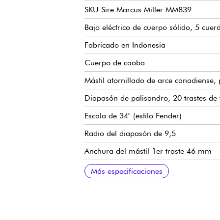
SKU Sire Marcus Miller MM839
Bajo eléctrico de cuerpo sólido, 5 cuerd
Fabricado en Indonesia
Cuerpo de caoba
Mástil atornillado de arce canadiense, 
Diapasón de palisandro, 20 trastes de
Escala de 34" (estilo Fender)
Radio del diapasón de 9,5
Anchura del mástil 1er traste 46 mm
Juego de pastillas Sire Standard J-Revo
Preamplificador Sire Standard de 2 ban
Volumen
Tono
Balance de micrófono
Agudos
Graves (push/pull para modos activo o
Puente de bajos Sire Standard con orif
Clavijas de afinación abiertas Sire Sta
Acabado brillante del cuerpo
Mástil satinado
Más especificaciones