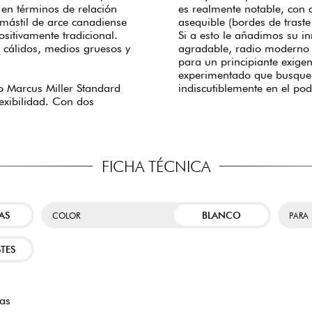
 en términos de relación
es realmente notable, con 
mástil de arce canadiense
asequible (bordes de traste
sitivamente tradicional.
Si a esto le añadimos su i
 cálidos, medios gruesos y
agradable, radio moderno 
para un principiante exige
experimentado que busque 
to Marcus Miller Standard
indiscutiblemente en el po
exibilidad. Con dos
FICHA TÉCNICA
AS
BLANCO
COLOR
PARA
TES
as