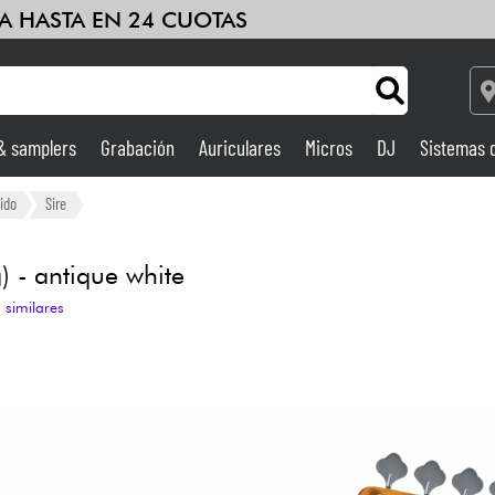
A HASTA EN 24 CUOTAS
 & samplers
Grabación
Auriculares
Micros
DJ
Sistemas 
Ampli & Efectos
ido
Sire
Grabación
 - antique white
 similares
DJ
Batería y percusión
Niños