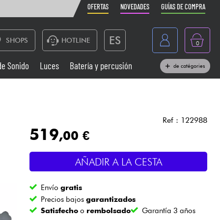
OFERTAS
NOVEDADES
GUÍAS DE COMPRA
ES
SHOPS
HOTLINE
0
France
de Sonido
Luces
Batería y percusión
de catégories
Belgique
Pianos
België
Auriculares
Deutschland
Ref : 122988
519
,00 €
Nederland
Sistemas de Sonido
English
AÑADIR A LA CESTA
Vientos
Envío
gratis
Cables & Acces.
Precios bajos
garantizados
Satisfecho
o
rembolsado
Garantía 3 años