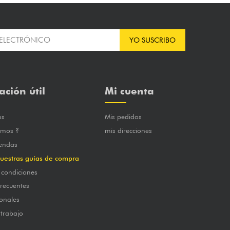
YO SUSCRIBO
ación útil
Mi cuenta
os
Mis pedidos
omos ?
mis direcciones
iendas
uestras guías de compra
 condiciones
frecuentes
onales
 trabajo