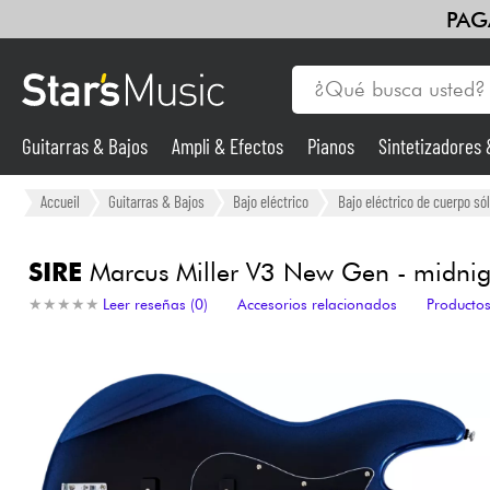
PAG
Guitarras & Bajos
Ampli & Efectos
Pianos
Sintetizadores
Guitarras & Bajos
Accueil
Guitarras & Bajos
Bajo eléctrico
Bajo eléctrico de cuerpo sól
Sintetizadores & samplers
SIRE
Marcus Miller V3 New Gen - midnigh
★
★
★
★
★
★
★
★
★
★
Leer reseñas (0)
Accesorios relacionados
Productos
Micros
Luces
Violines y cuarteto