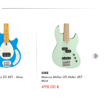
SIRE
SI
er Z3 4ST - blue
Marcus Miller U5 Alder 4ST -
Mar
Mint
whi
498.00 €
41