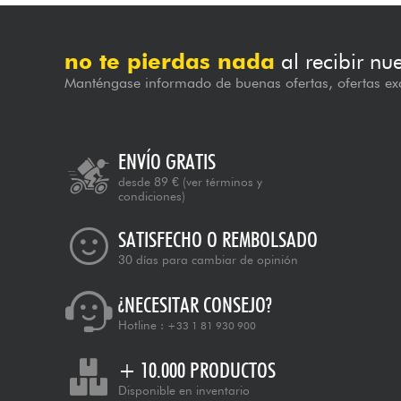
no te pierdas nada
al recibir nu
Manténgase informado de buenas ofertas, ofertas exc
ENVÍO GRATIS
desde 89 €
(ver términos y
condiciones)
SATISFECHO O REMBOLSADO
30 días para cambiar de opinión
¿NECESITAR CONSEJO?
Hotline :
+33 1 81 930 900
+ 10.000 PRODUCTOS
Disponible en inventario