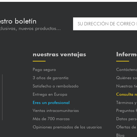
estro boletín
lusivas, nuevos productos...
nuestras ventajas
Inform
Pago seguro
Contácten
3 años de garantía
Quiénes s
Satisfecho o rembolsado
Nuestras t
Entrega en Europa
Consulta n
Eres un profesional
Términos y
Ventas intracomunitarias
Preguntas 
Más de 700 marcas
Datos pers
Opiniones premiados de los usuarios
Ofertas de
Blog