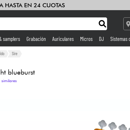
A HASTA EN 24 CUOTAS
 & samplers
Grabación
Auriculares
Micros
DJ
Sistemas 
Ampli & Efectos
ido
Sire
Grabación
t blueburst
 similares
DJ
Batería y percusión
Niños