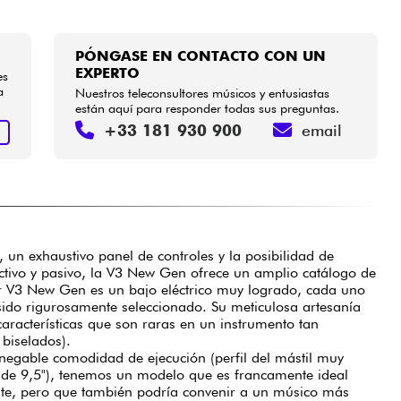
PÓNGASE EN CONTACTO CON UN
EXPERTO
es
a
Nuestros teleconsultores músicos y entusiastas
están aquí para responder todas sus preguntas.
+33 181 930 900
email
R
s, un exhaustivo panel de controles y la posibilidad de
ctivo y pasivo, la V3 New Gen ofrece un amplio catálogo de
er V3 New Gen es un bajo eléctrico muy logrado, cada uno
ido rigurosamente seleccionado. Su meticulosa artesanía
características que son raras en un instrumento tan
 biselados).
nnegable comodidad de ejecución (perfil del mástil muy
de 9,5"), tenemos un modelo que es francamente ideal
nte, pero que también podría convenir a un músico más