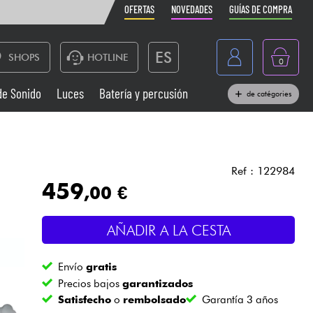
OFERTAS
NOVEDADES
GUÍAS DE COMPRA
ES
SHOPS
HOTLINE
0
France
de Sonido
Luces
Batería y percusión
de catégories
Belgique
Pianos
België
Auriculares
Deutschland
Ref : 122984
459
,00 €
Nederland
Sistemas de Sonido
English
AÑADIR A LA CESTA
Vientos
Envío
gratis
Cables & Acces.
Precios bajos
garantizados
Satisfecho
o
rembolsado
Garantía 3 años