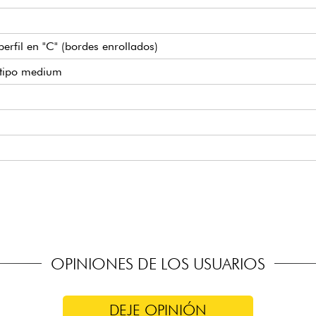
perfil en "C" (bordes enrollados)
 tipo medium
lution
das, conmutable activo/pasivo (18v mediante 2x pilas de 9v)
 pasivo)
icio pasante para el cuerpo
ndard
OPINIONES DE LOS USUARIOS
DEJE OPINIÓN