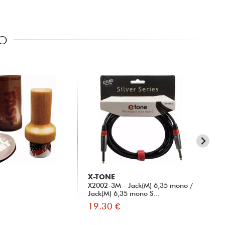
CO
X-TONE
RT
X2002-3M - Jack(M) 6,35 mono /
TR
Jack(M) 6,35 mono S...
19.30 €
5.