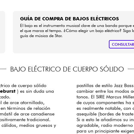
GUÍA DE COMPRA DE BAJOS ELÉCTRICOS
El bajo es el instrumento musical clave de una banda porque 
el que marca el tempo. ¿Cómo elegir un bajo eléctrico? Siga l
guía de música de Star.
CONSULTA
BAJO ELÉCTRICO DE CUERPO SÓLIDO
trico de cuerpo sólido
pastillas de estilo Jazz Bas
eburst
) es sin duda una
cambiar entre los modos a
rcado.
tonos. El SIRE Marcus Mill
 de arce atornillado,
de cuyos componentes ha s
 en términos de relación
es realmente notable, con 
mástil de arce canadiense
asequible (bordes de traste
sitivamente tradicional.
Si a esto le añadimos su i
 cálidos, medios gruesos y
agradable, radio moderno 
para un principiante exige