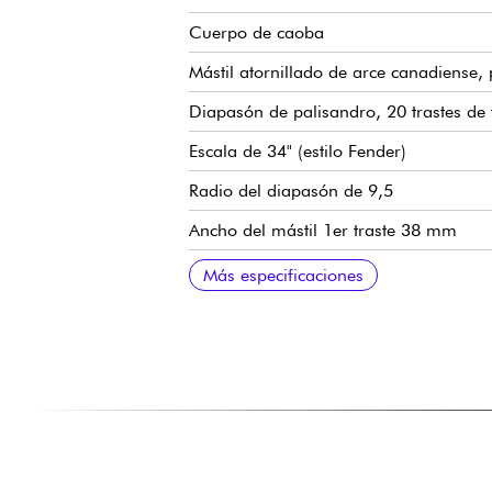
Cuerpo de caoba
Mástil atornillado de arce canadiense, 
Diapasón de palisandro, 20 trastes de
Escala de 34" (estilo Fender)
Radio del diapasón de 9,5
Ancho del mástil 1er traste 38 mm
Juego de pastillas Sire Standard J-Revo
Preamplificador Sire Standard de 2 ban
Volumen
Tono
Balance de micrófono
Agudos
Graves (push/pull para modos activo o
Puente de bajos Sire Standard con orif
Clavijas de afinación abiertas Sire Sta
Acabado brillante del cuerpo
Mástil satinado
Más especificaciones