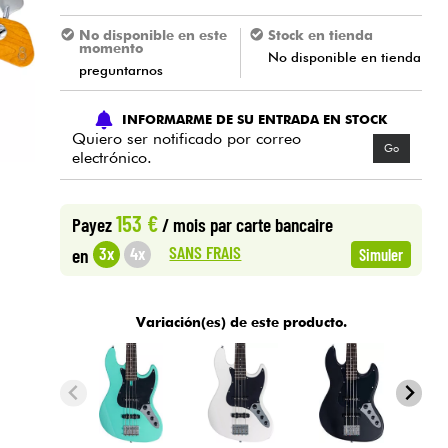
No disponible en este
Stock en tienda
momento
No disponible en tienda
preguntarnos
INFORMARME DE SU ENTRADA EN STOCK
Quiero ser notificado por correo
Go
electrónico.
153 €
Payez
/ mois
par carte bancaire
SANS FRAIS
3x
4x
en
Simuler
Variación(es) de este producto.