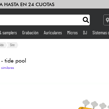
A HASTA EN 24 CUOTAS
 & samplers
Grabación
Auriculares
Micros
DJ
Sistemas 
Ampli & Efectos
ido
Sire
Grabación
- tide pool
 similares
DJ
Batería y percusión
Niños