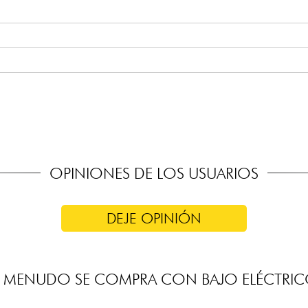
n Alnico
ono
pen-Gear
OPINIONES DE LOS USUARIOS
DEJE OPINIÓN
 MENUDO SE COMPRA CON BAJO ELÉCTRI