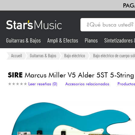
PAG
Guitarras & Bajos
Ampli & Efectos
Pianos
Sintetizadores
Guitarras & Bajos
Accueil
Guitarras & Bajos
Bajo eléctrico
Bajo eléctrico de cuerpo sól
Sintetizadores & samplers
SIRE
Marcus Miller V5 Alder 5ST 5-String 
★
★
★
★
★
★
★
★
★
★
Leer reseñas (0)
Accesorios relacionados
Productos
Micros
Luces
Violines y cuarteto