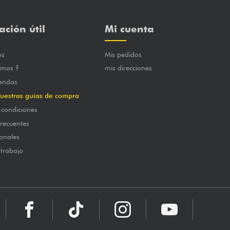
ación útil
Mi cuenta
os
Mis pedidos
omos ?
mis direcciones
iendas
uestras guías de compra
 condiciones
frecuentes
onales
 trabajo