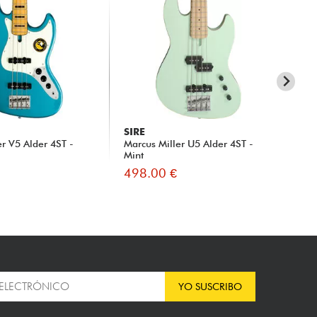
SIRE
SI
er V5 Alder 4ST -
Marcus Miller U5 Alder 4ST -
Mar
Mint
sun
498.00 €
50
YO SUSCRIBO