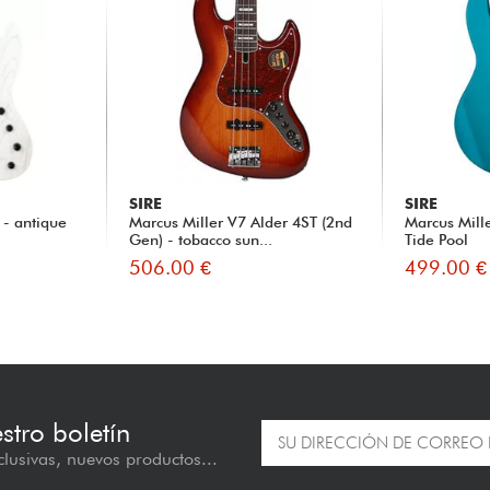
SIRE
SIRE
 - antique
Marcus Miller V7 Alder 4ST (2nd
Marcus Mill
Gen) - tobacco sun...
Tide Pool
506.00 €
499.00 €
estro boletín
lusivas, nuevos productos...