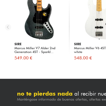
SIRE
SIRE
Marcus Miller V7 Alder 2nd
Marcus Miller V6 4ST
Generation 4ST - Sparkl...
white
549.00 €
548.00 €
no te pierdas nada
al recibir nu
Manténgase informado de buenas ofertas, ofertas exc