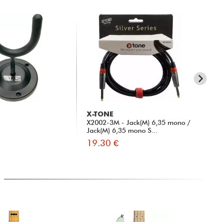
X-TONE
X-
X2002-3M - Jack(M) 6,35 mono /
31
Jack(M) 6,35 mono S...
19.30 €
15