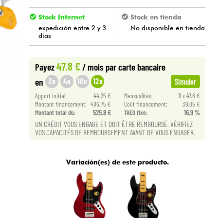
Stock Internet
Stock en tienda
expedición entre 2 y 3
No disponible en tienda
días
47.8 €
Payez
/ mois
par carte bancaire
3x
4x
10x
12x
en
Simuler
Apport initial:
44.25 €
Mensualités:
11 x 47.8 €
Montant financement:
486.75 €
Coût financement:
39.05 €
Montant total dù:
525.8 €
TAEG fixe:
16.9 %
UN CRÉDIT VOUS ENGAGE ET DOIT ÊTRE REMBOURSÉ. VÉRIFIEZ
VOS CAPACITÉS DE REMBOURSEMENT AVANT DE VOUS ENGAGER.
Variación(es) de este producto.