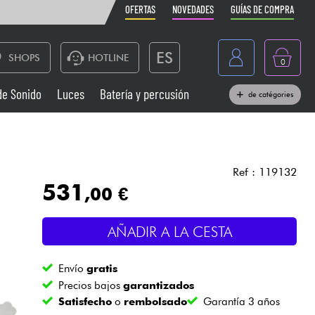
OFERTAS
NOVEDADES
GUÍAS DE COMPRA
ES
SHOPS
HOTLINE
0
France
de Sonido
Luces
Batería y percusión
de catégories
Belgique
Pianos
België
Auriculares
Deutschland
Ref : 119132
531
,00 €
Nederland
Sistemas de Sonido
English
AÑADIR A LA CESTA
Vientos
Envío
gratis
Cables & Acces.
Precios bajos
garantizados
Satisfecho
o
rembolsado
Garantía 3 años