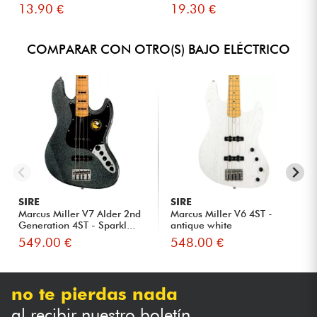
S...
13.90 €
19.30 €
COMPARAR CON OTRO(S) BAJO ELÉCTRICO
SIRE
SIRE
Marcus Miller V7 Alder 2nd
Marcus Miller V6 4ST -
Generation 4ST - Sparkl...
antique white
549.00 €
548.00 €
no te pierdas nada
al recibir nuestro boletín