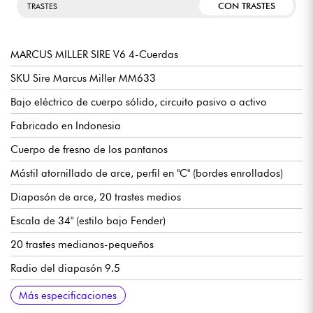
CON TRASTES
TRASTES
MARCUS MILLER SIRE V6 4-Cuerdas
SKU Sire Marcus Miller MM633
Bajo eléctrico de cuerpo sólido, circuito pasivo o activo
Fabricado en Indonesia
Cuerpo de fresno de los pantanos
Mástil atornillado de arce, perfil en "C" (bordes enrollados)
Diapasón de arce, 20 trastes medios
Escala de 34" (estilo bajo Fender)
20 trastes medianos-pequeños
Radio del diapasón 9.5
Ancho del mástil 1er traste 38 mm
Pastillas Sire Marcus Super-J Revolution Set
Electrónica Sire Marcus Heritage-3, conmutable activo/pasivo
Volumen, Tono (Dual Pot), Pickup Blender, Agudos, Medios,
Puente para bajo Sire Marcus Miller Modern-S
Clavijas de afinación Sire Marcus Miller Premium Light Weight
Sillín de hueso
Acabado brillante del cuerpo
Mástil satinado
Más especificaciones
(18v mediante 2x pilas de 9v)
Graves, Mini Toggle (Activo / Pasivo )
Open Gear