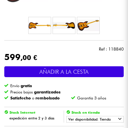
Auriculares
Micros
DJ
Ref : 118840
Sistemas de Sonido
599
,00 €
Luces
AÑADIR A LA CESTA
Batería y percusión
Envío
gratis
Precios bajos
garantizados
Vientos
Satisfecho
o
rembolsado
Garantía 3 años
Violines y cuarteto
Stock Internet
Stock en tienda
expedición entre 2 y 3 días
Ver disponibilidad. Tienda
Niños