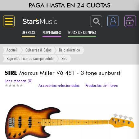
PAGA HASTA EN 24 CUOTAS
0
OFERTAS
NOVEDADES
GUÍAS DE COMPRA
Langue
Accueil
Guitarras & Bajos
Bajo eléctrico
Bajo eléctrico de cuerpo sólido
Sire
Guitarras & Bajos
SIRE
Marcus Miller V6 4ST - 3 tone sunburst
Ampli & Efectos
Leer reseñas (0)
★
★
★
★
★
★
★
★
★
★
Accesorios relacionados
Productos similares
Pianos
Sintetizadores & samplers
Grabación