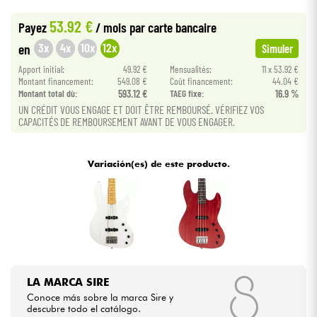
•
Star
'
S
Music
BRUXELLES
53.92 €
Payez
/ mois
par carte bancaire
•
Cables & Acces.
Star
'
S
Music
LILLE
3x
4x
10x
12x
en
Simuler
Apport initial:
49.92 €
Mensualités:
11 x 53.92 €
HiFi
Montant financement:
549.08 €
Coût financement:
44.04 €
Montant total dù:
593.12 €
TAEG fixe:
16.9 %
UN CRÉDIT VOUS ENGAGE ET DOIT ÊTRE REMBOURSÉ. VÉRIFIEZ VOS
Bundle
CAPACITÉS DE REMBOURSEMENT AVANT DE VOUS ENGAGER.
Ver nuestras marcas
Variación(es) de este producto.
LA MARCA SIRE
Conoce más sobre la marca Sire y
descubre todo el catálogo.