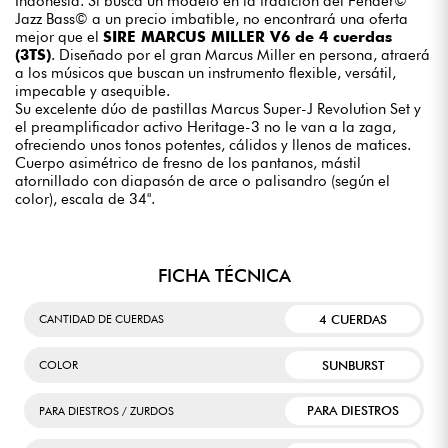
Indonesia. Si busca un modelo en la tradición del Fender©
Jazz Bass© a un precio imbatible, no encontrará una oferta
mejor que el
SIRE MARCUS MILLER V6 de 4 cuerdas
(3TS)
. Diseñado por el gran Marcus Miller en persona, atraerá
a los músicos que buscan un instrumento flexible, versátil,
impecable y asequible.
Su excelente dúo de pastillas Marcus Super-J Revolution Set y
el preamplificador activo Heritage-3 no le van a la zaga,
ofreciendo unos tonos potentes, cálidos y llenos de matices.
Cuerpo asimétrico de fresno de los pantanos, mástil
atornillado con diapasón de arce o palisandro (según el
color), escala de 34".
FICHA TÉCNICA
4 CUERDAS
CANTIDAD DE CUERDAS
SUNBURST
COLOR
PARA DIESTROS
PARA DIESTROS / ZURDOS