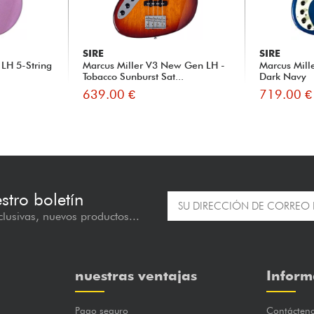
SIRE
SIRE
 LH 5-String
Marcus Miller V3 New Gen LH -
Marcus Mill
Tobacco Sunburst Sat...
Dark Navy
639.00 €
719.00 €
estro boletín
lusivas, nuevos productos...
nuestras ventajas
Inform
Pago seguro
Contácten