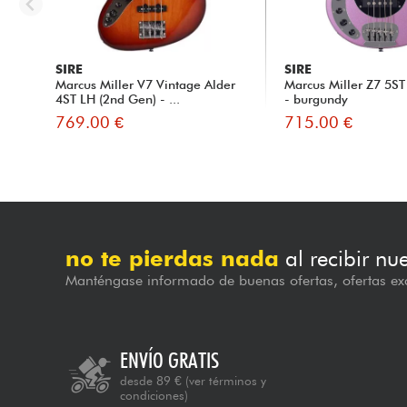
SIRE
SIRE
Marcus Miller V7 Vintage Alder
Marcus Miller Z7 5ST
4ST LH (2nd Gen) - ...
- burgundy
769.00 €
715.00 €
no te pierdas nada
al recibir nu
Manténgase informado de buenas ofertas, ofertas exc
ENVÍO GRATIS
desde 89 €
(ver términos y
condiciones)