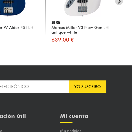
SIRE
SI
er P7 Alder 4ST LH -
Marcus Miller V3 New Gen LH -
Mar
antique white
- n
639.00 €
63
YO SUSCRIBO
ación útil
Mi cuenta
os
Mis pedidos