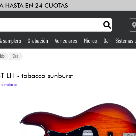
A HASTA EN 24 CUOTAS
 & samplers
Grabación
Auriculares
Micros
DJ
Sistemas 
Ampli & Efectos
ido
Sire
Grabación
 LH - tobacco sunburst
 similares
DJ
Batería y percusión
Niños