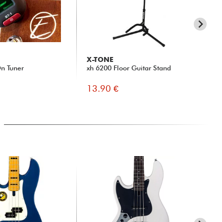
X-TONE
RT
n Tuner
xh 6200 Floor Guitar Stand
TR
13.90 €
5.