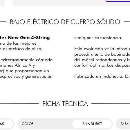
BAJO ELÉCTRICO DE CUERPO SÓLIDO
er New Gen 4-String
cualquier circunstancia.
una de las mejores
 asimétrico de aliso,
Esta evolución ve la introd
procedimiento de bobinado
ez extremadamente cómodo
del mástil redondeados y b
imanes Alnico V y
confort óptimo. Los diapas
or) que proporcionan un
xpresivos y generosos en
Fabricada en Indonesia. Div
FICHA TÉCNICA
AS
SUNBURST
COLOR
PARA