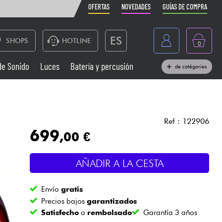
OFERTAS
NOVEDADES
GUÍAS DE COMPRA
ES
SHOPS
HOTLINE
0
France
de Sonido
Luces
Batería y percusión
de catégories
Belgique
Pianos
België
Auriculares
Deutschland
Ref : 122906
699
,00 €
Nederland
Sistemas de Sonido
English
AÑADIR A LA CESTA
Vientos
Envío
gratis
Cables & Acces.
Precios bajos
garantizados
Satisfecho
o
rembolsado
Garantía 3 años