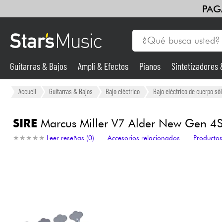
PAG
Guitarras & Bajos
Ampli & Efectos
Pianos
Sintetizadores
Guitarras & Bajos
Accueil
Guitarras & Bajos
Bajo eléctrico
Bajo eléctrico de cuerpo sól
Sintetizadores & samplers
SIRE
Marcus Miller V7 Alder New Gen 4ST
★
★
★
★
★
★
★
★
★
★
Leer reseñas (0)
Accesorios relacionados
Productos
Micros
Luces
Violines y cuarteto