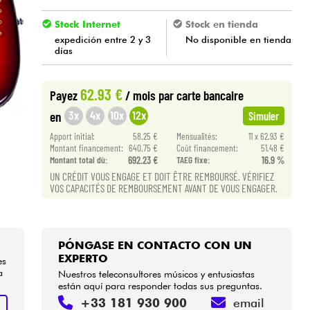
Stock Internet
Stock en tienda
expedición entre 2 y 3
No disponible en tienda
días
62.93 €
Payez
/ mois
par carte bancaire
3x
4x
10x
12x
en
Simuler
Apport initial:
58.25 €
Mensualités:
11 x 62.93 €
Montant financement:
640.75 €
Coût financement:
51.48 €
Montant total dù:
692.23 €
TAEG fixe:
16.9 %
UN CRÉDIT VOUS ENGAGE ET DOIT ÊTRE REMBOURSÉ. VÉRIFIEZ
VOS CAPACITÉS DE REMBOURSEMENT AVANT DE VOUS ENGAGER.
PÓNGASE EN CONTACTO CON UN
EXPERTO
es
a
Nuestros teleconsultores músicos y entusiastas
están aquí para responder todas sus preguntas.
+33 181 930 900
email
R