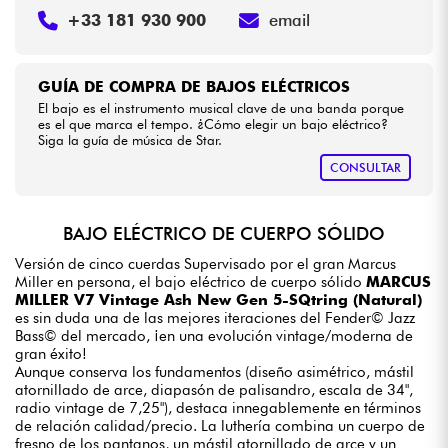
+33 181 930 900
email
GUÍA DE COMPRA DE BAJOS ELÉCTRICOS
El bajo es el instrumento musical clave de una banda porque
es el que marca el tempo. ¿Cómo elegir un bajo eléctrico?
Siga la guía de música de Star.
CONSULTAR
BAJO ELÉCTRICO DE CUERPO SÓLIDO
Versión de cinco cuerdas Supervisado por el gran Marcus
Miller en persona, el bajo eléctrico de cuerpo sólido
MARCUS
MILLER V7 Vintage Ash New Gen 5-SQtring (Natural)
es sin duda una de las mejores iteraciones del Fender© Jazz
Bass© del mercado, ¡en una evolución vintage/moderna de
gran éxito!
Aunque conserva los fundamentos (diseño asimétrico, mástil
atornillado de arce, diapasón de palisandro, escala de 34",
radio vintage de 7,25"), destaca innegablemente en términos
de relación calidad/precio. La luthería combina un cuerpo de
fresno de los pantanos, un mástil atornillado de arce y un