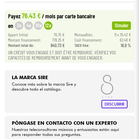
76.43 €
Cables & Acces.
Payez
/ mois
par carte bancaire
3x
4x
10x
12x
en
Simuler
HiFi
Apport initial:
70.75 €
Mensualités:
11 x 76.43 €
Montant financement:
778.25 €
Coût financement:
62.48 €
Montant total dù:
840.73 €
TAEG fixe:
16.9 %
Bundle
UN CRÉDIT VOUS ENGAGE ET DOIT ÊTRE REMBOURSÉ. VÉRIFIEZ VOS
CAPACITÉS DE REMBOURSEMENT AVANT DE VOUS ENGAGER.
Ver nuestras marcas
LA MARCA SIRE
Conoce más sobre la marca Sire y
descubre todo el catálogo.
DESCUBRIR
PÓNGASE EN CONTACTO CON UN EXPERTO
Nuestros teleconsultores músicos y entusiastas están aquí
para responder todas sus preguntas.