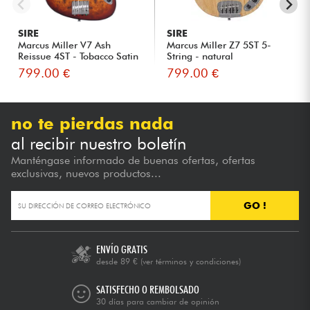
SIRE
SIRE
Marcus Miller V7 Ash
Marcus Miller Z7 5ST 5-
Reissue 4ST - Tobacco Satin
String - natural
799.00 €
799.00 €
no te pierdas nada
al recibir nuestro boletín
Manténgase informado de buenas ofertas, ofertas
exclusivas, nuevos productos...
GO !
ENVÍO GRATIS
desde 89 €
(ver términos y condiciones)
SATISFECHO O REMBOLSADO
30 días para cambiar de opinión