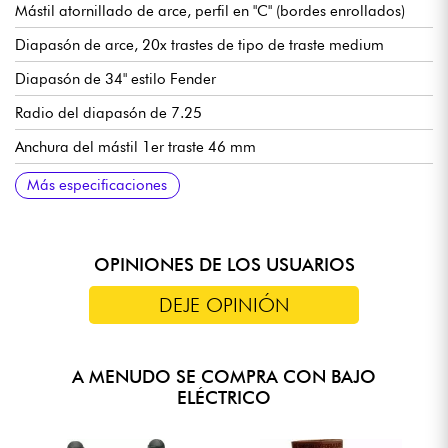
Mástil atornillado de arce, perfil en "C" (bordes enrollados)
Diapasón de arce, 20x trastes de tipo de traste medium
Diapasón de 34" estilo Fender
Radio del diapasón de 7.25
Anchura del mástil 1er traste 46 mm
Juego de pastillas Sire Vintage-J Revolution
Preamplificador Sire Heritage-3, conmutable activo/pasivo
Control de volumen
Tono
Balance de micrófono
Agudos/medios (potenciómetros concéntricos)
Graves (push/pull para modos activo o pasivo)
Puente Sire Vintage-S
Sire Premium Light Weight clavijas de afinación abiertas
Acabado brillante del cuerpo
Mástil satinado
Más especificaciones
(18v mediante 2 pilas de 9v)
OPINIONES DE LOS USUARIOS
DEJE OPINIÓN
A MENUDO SE COMPRA CON BAJO
ELÉCTRICO