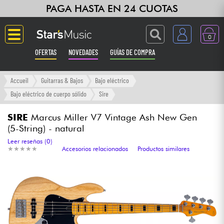
PAGA HASTA EN 24 CUOTAS
0
OFERTAS
NOVEDADES
GUÍAS DE COMPRA
Langue
Accueil
Guitarras & Bajos
Bajo eléctrico
Bajo eléctrico de cuerpo sólido
Sire
Guitarras & Bajos
SIRE
Marcus Miller V7 Vintage Ash New Gen
(5-String) - natural
Ampli & Efectos
Leer reseñas (0)
★
★
★
★
★
★
★
★
★
★
Accesorios relacionados
Productos similares
Pianos
Sintetizadores & samplers
Grabación