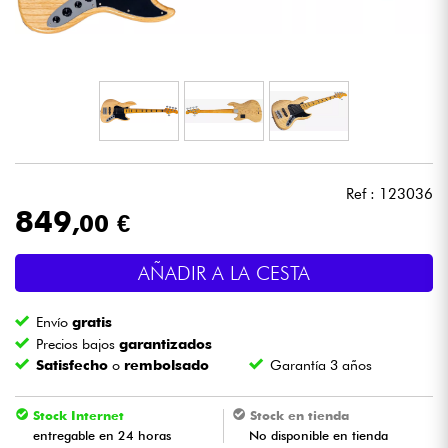
Auriculares
Micros
DJ
Sistemas de Sonido
Ref : 123036
849
,00 €
Luces
AÑADIR A LA CESTA
Batería y percusión
Envío
gratis
Vientos
Precios bajos
garantizados
Satisfecho
o
rembolsado
Garantía 3 años
Violines y cuarteto
Stock Internet
Stock en tienda
entregable en 24 horas
No disponible en tienda
Niños