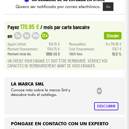
Quiero ser notificado por correo electrónico.
Go
Cables & Acces.
170.95 €
Payez
/ mois
par carte bancaire
HiFi
3x
4x
10x
12x
en
Simuler
Apport initial:
158.25 €
Mensualités:
11 x 170.95 €
Bundle
Montant financement:
1740.75 €
Coût financement:
139.7 €
Montant total dù:
1880.45 €
TAEG fixe:
16.9 %
Ver nuestras marcas
UN CRÉDIT VOUS ENGAGE ET DOIT ÊTRE REMBOURSÉ. VÉRIFIEZ VOS
CAPACITÉS DE REMBOURSEMENT AVANT DE VOUS ENGAGER.
LA MARCA SML
Conoce más sobre la marca Sml y
descubre todo el catálogo.
DESCUBRIR
PÓNGASE EN CONTACTO CON UN EXPERTO