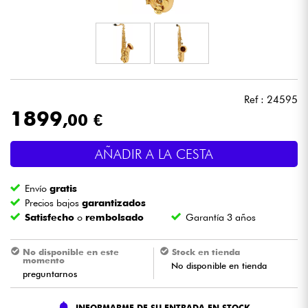
Auriculares
Micros
DJ
Ref : 24595
1899
,00 €
Sistemas de Sonido
AÑADIR A LA CESTA
Luces
Envío
gratis
Batería y percusión
Precios bajos
garantizados
Satisfecho
o
rembolsado
Garantía 3 años
Vientos
No disponible en este
Stock en tienda
momento
No disponible en tienda
Violines y cuarteto
preguntarnos
Niños
INFORMARME DE SU ENTRADA EN STOCK