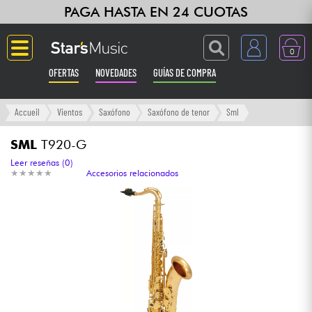
PAGA HASTA EN 24 CUOTAS
0
OFERTAS
NOVEDADES
GUÍAS DE COMPRA
Langue
Accueil
Vientos
Saxófono
Saxófono de tenor
Sml
Guitarras & Bajos
SML
T920-G
Leer reseñas (0)
★
★
★
★
★
★
★
★
★
★
Accesorios relacionados
Ampli & Efectos
Pianos
Sintetizadores & samplers
Grabación