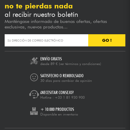
no te pierdas nada
al recibir nuestro boletín
Manténgase informado de buenas ofertas, ofertas
exclusivas, nuevos productos...
GO !
ENVÍO GRATIS
desde 89 €
(ver términos y condiciones)
SATISFECHO O REMBOLSADO
30 días para cambiar de opinión
¿NECESITAR CONSEJO?
Hotline :
+33 1 81 930 900
+ 10.000 PRODUCTOS
Disponible en inventario