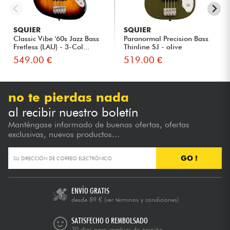
SQUIER
SQUIER
Classic Vibe '60s Jazz Bass
Paranormal Precision Bass
Fretless (LAU) - 3-Col...
Thinline SJ - olive
549.00 €
519.00 €
no te pierdas nada
al recibir nuestro boletín
Manténgase informado de buenas ofertas, ofertas
exclusivas, nuevos productos...
GO !
ENVÍO GRATIS
desde 89 €
(ver términos y condiciones)
SATISFECHO O REMBOLSADO
30 días para cambiar de opinión