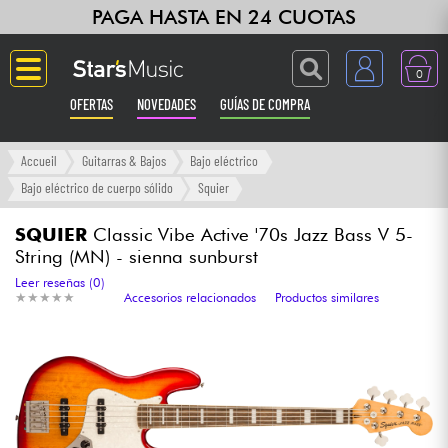
PAGA HASTA EN 24 CUOTAS
0
OFERTAS
NOVEDADES
GUÍAS DE COMPRA
Langue
Accueil
Guitarras & Bajos
Bajo eléctrico
Bajo eléctrico de cuerpo sólido
Squier
Guitarras & Bajos
SQUIER
Classic Vibe Active '70s Jazz Bass V 5-
String (MN) - sienna sunburst
Ampli & Efectos
Leer reseñas (0)
★
★
★
★
★
★
★
★
★
★
Accesorios relacionados
Productos similares
Pianos
Sintetizadores & samplers
Grabación