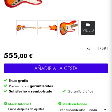
Auriculares
Micros
VIDEO
DJ
Sistemas de Sonido
Ref : 117591
555
,00 €
Luces
AÑADIR A LA CESTA
Batería y percusión
Envío
gratis
Vientos
Precios bajos
garantizados
Satisfecho
o
rembolsado
Garantía 3 años
Violines y cuarteto
Stock Internet
Stock en tienda
Envío después de ajustes
Ver disponibilidad. Tienda
Niños