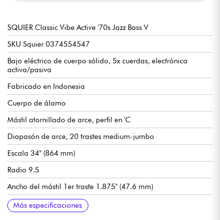
SQUIER Classic Vibe Active '70s Jazz Bass V
SKU Squier 0374554547
Bajo eléctrico de cuerpo sólido, 5x cuerdas, electrónica
activa/pasiva
Fabricado en Indonesia
Cuerpo de álamo
Mástil atornillado de arce, perfil en 'C
Diapasón de arce, 20 trastes medium-jumbo
Escala 34" (864 mm)
Radio 9.5
Ancho del mástil 1er traste 1.875" (47.6 mm)
Pastillas de bobina simple Fender Designed™ Alnico Noiseless
Volumen maestro, panoramización, tono maestro, realce de
Interruptor Mini Toggle Activo/Pasivo de 2 posiciones
Puente Squier HiMass
Clavijas de afinación Squier Vintage-Style
Cuerpo de poliuretano brillante
Acabado del mástil en poliuretano brillante
Más especificaciones
agudos/graves