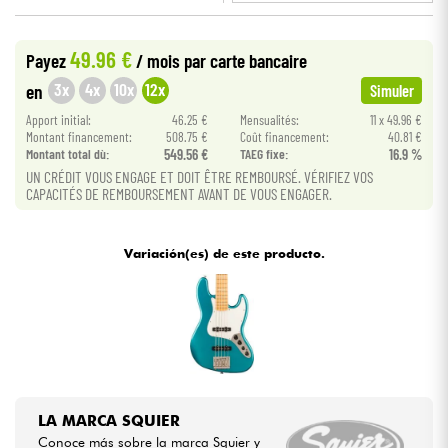
•
Star
'
S
Music
BRUXELLES
Cables & Acces.
49.96 €
Payez
/ mois
par carte bancaire
3x
4x
10x
12x
en
Simuler
HiFi
Apport initial:
46.25 €
Mensualités:
11 x 49.96 €
Montant financement:
508.75 €
Coût financement:
40.81 €
Montant total dù:
549.56 €
TAEG fixe:
16.9 %
Bundle
UN CRÉDIT VOUS ENGAGE ET DOIT ÊTRE REMBOURSÉ. VÉRIFIEZ VOS
CAPACITÉS DE REMBOURSEMENT AVANT DE VOUS ENGAGER.
Ver nuestras marcas
Variación(es) de este producto.
LA MARCA SQUIER
Conoce más sobre la marca Squier y