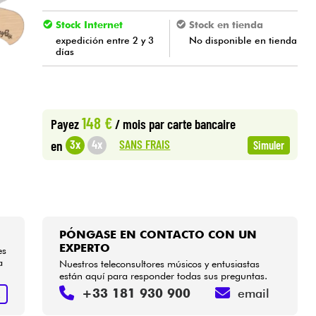
Stock Internet
Stock en tienda
expedición entre 2 y 3
No disponible en tienda
días
148 €
Payez
/ mois
par carte bancaire
SANS FRAIS
3x
4x
en
Simuler
PÓNGASE EN CONTACTO CON UN
EXPERTO
es
a
Nuestros teleconsultores músicos y entusiastas
están aquí para responder todas sus preguntas.
+33 181 930 900
email
R