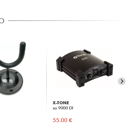
CO
X-TONE
G
xa 9000 DI
Fas
55.00 €
9.