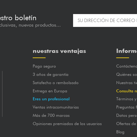
estro boletín
lusivas, nuevos productos...
nuestras ventajas
Inform
Pago seguro
Contácten
3 años de garantía
Quiénes s
Satisfecho o rembolsado
Nuestras t
Entrega en Europa
Consulta n
Eres un profesional
Términos y
Ventas intracomunitarias
Preguntas 
Más de 700 marcas
Datos pers
Opiniones premiados de los usuarios
Ofertas de
Blog