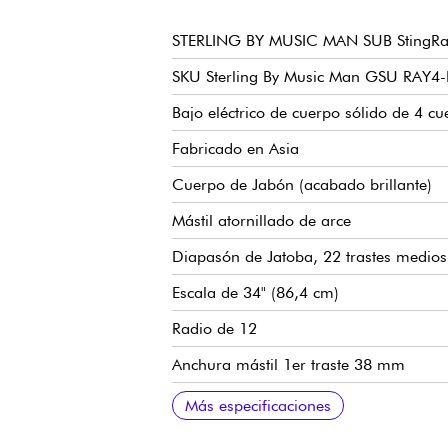
STERLING BY MUSIC MAN SUB StingRa
SKU Sterling By Music Man GSU RAY4-
Bajo eléctrico de cuerpo sólido de 4 cu
Fabricado en Asia
Cuerpo de Jabón (acabado brillante)
Mástil atornillado de arce
Diapasón de Jatoba, 22 trastes medios
Escala de 34" (86,4 cm)
Radio de 12
Anchura mástil 1er traste 38 mm
Anchura del mástil en el último traste
Pastilla humbucker cerámica de dobl
Preamplificador activo
Volumen master
Ecualización 2x bandas
SBMM Design Puente fijo
SBMM Design clavijas de afinación
Más especificaciones