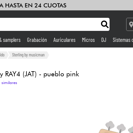
A HASTA EN 24 CUOTAS
 & samplers
Grabación
Auriculares
Micros
DJ
Sistemas 
Ampli & Efectos
ido
Sterling by musicman
Grabación
 RAY4 (JAT) - pueblo pink
 similares
DJ
Batería y percusión
Niños