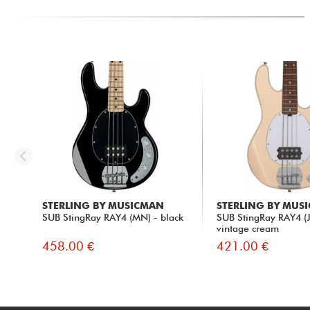
STERLING BY MUSICMAN
STERLING BY MUS
SUB StingRay RAY4 (MN) - black
SUB StingRay RAY4 (J
vintage cream
458.00 €
421.00 €