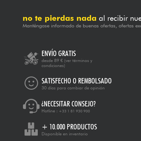
no te pierdas nada
al recibir nu
Manténgase informado de buenas ofertas, ofertas exc
ENVÍO GRATIS
desde 89 €
(ver términos y
condiciones)
SATISFECHO O REMBOLSADO
30 días para cambiar de opinión
¿NECESITAR CONSEJO?
Hotline :
+33 1 81 930 900
+ 10.000 PRODUCTOS
Disponible en inventario