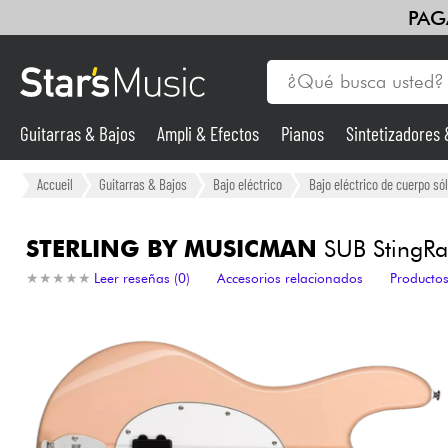
PAG
Guitarras & Bajos
Ampli & Efectos
Pianos
Sintetizadores
Guitarras & Bajos
Accueil
Guitarras & Bajos
Bajo eléctrico
Bajo eléctrico de cuerpo sól
Sintetizadores & samplers
STERLING BY MUSICMAN
SUB StingRay
★
★
★
★
★
★
★
★
★
★
Leer reseñas (0)
Accesorios relacionados
Productos
Micros
Luces
Violines y cuarteto