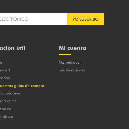
YO SUSCRIBO
ación útil
Mi cuenta
os
Mis pedidos
omos ?
mis direcciones
iendas
uestras guías de compra
 condiciones
frecuentes
onales
 trabajo