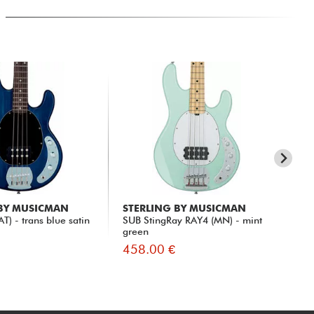
 BY MUSICMAN
STERLING BY MUSICMAN
ST
T) - trans blue satin
SUB StingRay RAY4 (MN) - mint
SU
green
SU
458.00 €
48