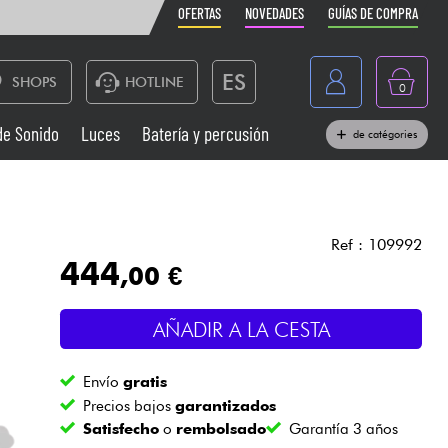
OFERTAS
NOVEDADES
GUÍAS DE COMPRA
ES
SHOPS
HOTLINE
0
France
de Sonido
Luces
Batería y percusión
de catégories
Belgique
Pianos
België
Auriculares
Deutschland
Ref : 109992
444
,00 €
Nederland
Sistemas de Sonido
English
AÑADIR A LA CESTA
Vientos
Envío
gratis
Cables & Acces.
Precios bajos
garantizados
Satisfecho
o
rembolsado
Garantía 3 años