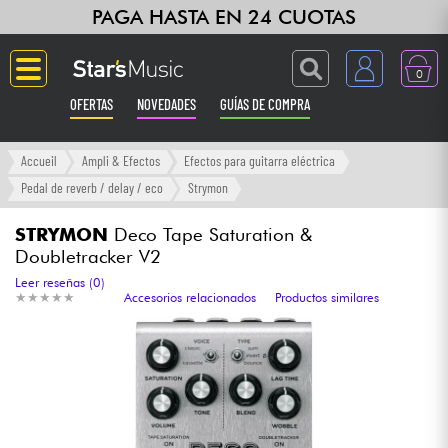
PAGA HASTA EN 24 CUOTAS
0
OFERTAS
NOVEDADES
GUÍAS DE COMPRA
Langue
Accueil
Ampli & Efectos
Efectos para guitarra eléctrica
Pedal de reverb / delay / eco
Strymon
Guitarras & Bajos
STRYMON
Deco Tape Saturation &
Doubletracker V2
Ampli & Efectos
Leer reseñas (0)
★
★
★
★
★
★
★
★
★
★
Accesorios relacionados
Productos similares
Pianos
Sintetizadores & samplers
Grabación