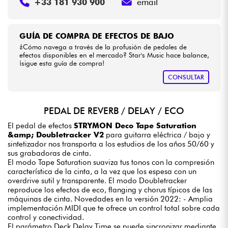
+33 181 930 900
email
GUÍA DE COMPRA DE EFECTOS DE BAJO
¿Cómo navega a través de la profusión de pedales de
efectos disponibles en el mercado? Star's Music hace balance,
¡sigue esta guía de compra!
CONSULTAR
PEDAL DE REVERB / DELAY / ECO
El pedal de efectos
STRYMON Deco Tape Saturation
&amp; Doubletracker V2
para guitarra eléctrica / bajo y
sintetizador nos transporta a los estudios de los años 50/60 y
sus grabadoras de cinta.
El modo Tape Saturation suaviza tus tonos con la compresión
característica de la cinta, a la vez que los espesa con un
overdrive sutil y transparente. El modo Doubletracker
reproduce los efectos de eco, flanging y chorus típicos de las
máquinas de cinta. Novedades en la versión 2022: - Amplia
implementación MIDI que te ofrece un control total sobre cada
control y conectividad.
El parámetro Deck Delay Time se puede sincronizar mediante