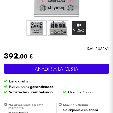
Auriculares
Micros
VIDEO
DJ
Sistemas de Sonido
Ref : 103361
392
,00 €
Luces
AÑADIR A LA CESTA
Batería y percusión
Envío
gratis
Vientos
Precios bajos
garantizados
Satisfecho
o
rembolsado
Garantía 3 años
Violines y cuarteto
No disponible en este
Stock en tienda
momento
No disponible en tienda
Niños
preguntarnos