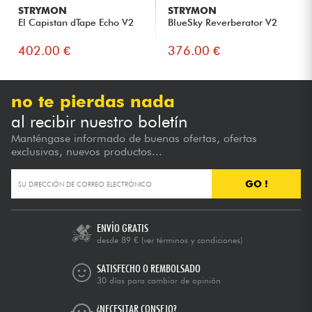
STRYMON
STRYMON
El Capistan dTape Echo V2
BlueSky Reverberator V2
402.00 €
376.00 €
no te pierdas nada
al recibir nuestro boletín
Manténgase informado de buenas ofertas, ofertas
exclusivas, nuevos productos...
GO !
ENVÍO GRATIS
desde 89 €
(ver términos y condiciones)
SATISFECHO O REMBOLSADO
30 días para cambiar de opinión
¿NECESITAR CONSEJO?