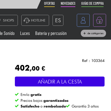
OFERTAS
NOVEDADES
GUÍAS DE COMPRA
ES
SHOPS
HOTLINE
0
France
de Sonido
Luces
Batería y percusión
de catégories
Belgique
Pianos
België
Auriculares
Deutschland
Ref : 103364
402
,00 €
Nederland
Sistemas de Sonido
English
AÑADIR A LA CESTA
Vientos
Envío
gratis
Cables & Acces.
Precios bajos
garantizados
Satisfecho
o
rembolsado
Garantía 3 años