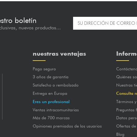
estro boletín
lusivas, nuevos productos...
nuestras ventajas
Inform
Pago seguro
Contácten
3 años de garantía
Quiénes s
Satisfecho o rembolsado
Nuestras t
Entrega en Europa
Consulta n
Eres un profesional
Términos y
Ventas intracomunitarias
Preguntas 
Más de 700 marcas
Datos pers
Opiniones premiados de los usuarios
Ofertas de
Blog