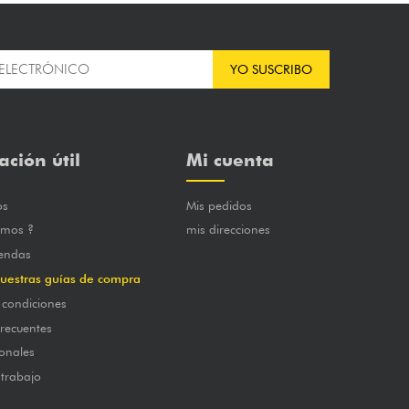
YO SUSCRIBO
ación útil
Mi cuenta
os
Mis pedidos
omos ?
mis direcciones
iendas
uestras guías de compra
 condiciones
frecuentes
onales
 trabajo