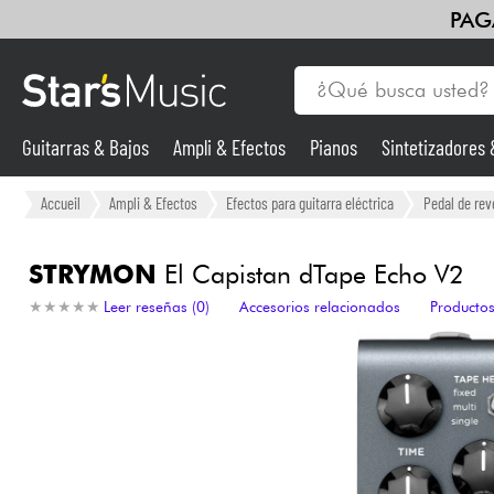
PAG
Guitarras & Bajos
Ampli & Efectos
Pianos
Sintetizadores
Guitarras & Bajos
Accueil
Ampli & Efectos
Efectos para guitarra eléctrica
Pedal de rev
Sintetizadores & samplers
STRYMON
El Capistan dTape Echo V2
★
★
★
★
★
★
★
★
★
★
Leer reseñas (0)
Accesorios relacionados
Productos
Micros
Luces
Violines y cuarteto