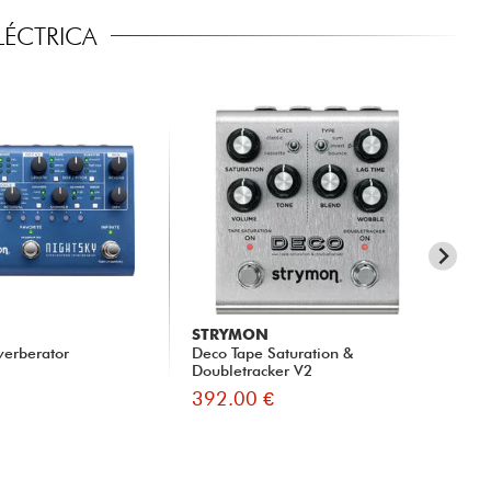
LÉCTRICA
STRYMON
EA
verberator
Deco Tape Saturation &
To
Doubletracker V2
392.00 €
36