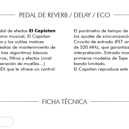
PEDAL DE REVERB / DELAY / ECO
pedal de efectos
El Capistan
El parámetro de tiempo de 
como musical, El Capistan
los ajustes de sincronizac
a y los sutiles matices
Circuito de entrada JFET a
olestias de mantenimiento de
de 520 MHz, que garantiza
tres algoritmos básicos
interpretación. Entrada mo
, filtros y efectos (nivel
primeros modelos de Tape 
beración de muelles...)
banda limitado.
I que te ofrece un control
El Capistan reproduce este 
FICHA TÉCNICA