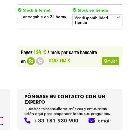
Stock Internet
Stock en tienda
entregable en 24 horas
Ver disponibilidad.
Tienda
•
LA PÉDALE BY
Star
'
S
Music
•
Star
'
S
Music
BORDEAUX
134 €
Payez
/ mois
par carte bancaire
•
SANS FRAIS
3x
4x
en
Simuler
Star
'
S
Music
BRUGES
•
Star
'
S
Music
BRUXELLES
•
Star
'
S
Music
PARIS
PÓNGASE EN CONTACTO CON UN
•
Star
'
S
Music
TOULOUSE
EXPERTO
Nuestros teleconsultores músicos y entusiastas
están aquí para responder todas sus preguntas.
+33 181 930 900
email
R