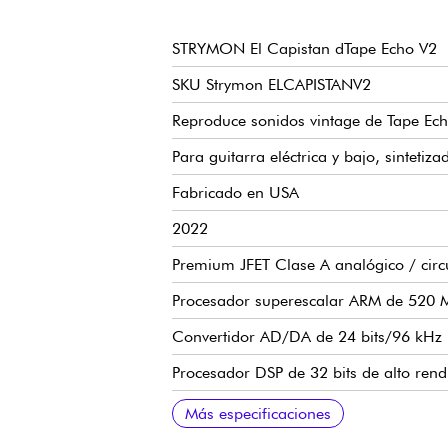
STRYMON El Capistan dTape Echo V2
SKU Strymon ELCAPISTANV2
Reproduce sonidos vintage de Tape Ec
Para guitarra eléctrica y bajo, sintetiza
Fabricado en USA
2022
Premium JFET Clase A analógico / circ
Procesador superescalar ARM de 520
Convertidor AD/DA de 24 bits/96 kHz
Procesador DSP de 32 bits de alto ren
Convertidores A/D D/A de 24 bits y 9
Procesamiento flotante de 32 bits
Respuesta en frecuencia 20Hz >20kHz
Procesamiento de señal directo 100% an
Amplia implementación MIDI para un con
300 presets para editar y guardar tus a
El parámetro de tiempo de retardo se 
Entrada TRS y selector dedicado para e
2 salidas TS para uso estéreo
Conexión EXP/MIDI en jack TRS estéreo
Controles: ver imágenes
Conexiones: ver imágenes
Bypass verdadero o bypass con búfer
Fuente de alimentación DC 9 V incluida
11,4 x 10,2 x 4,4 cm
Manual en inglés: https://www.strymon
Más especificaciones
uno de los 300 presets