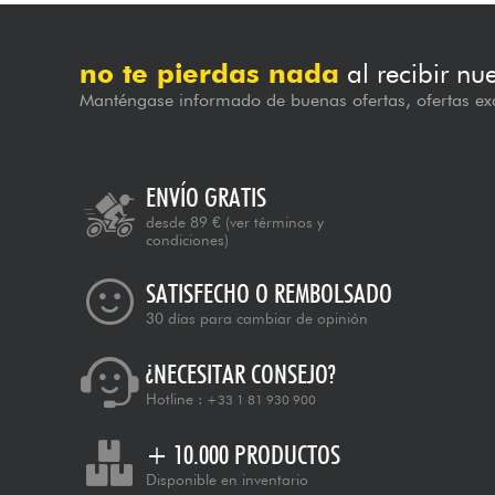
no te pierdas nada
al recibir nu
Manténgase informado de buenas ofertas, ofertas exc
ENVÍO GRATIS
desde 89 €
(ver términos y
condiciones)
SATISFECHO O REMBOLSADO
30 días para cambiar de opinión
¿NECESITAR CONSEJO?
Hotline :
+33 1 81 930 900
+ 10.000 PRODUCTOS
Disponible en inventario