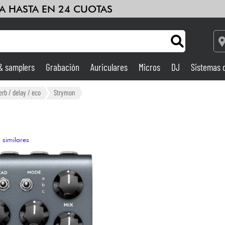
A HASTA EN 24 CUOTAS
 & samplers
Grabación
Auriculares
Micros
DJ
Sistemas 
Ampli & Efectos
erb / delay / eco
Strymon
Grabación
 similares
DJ
Batería y percusión
Niños