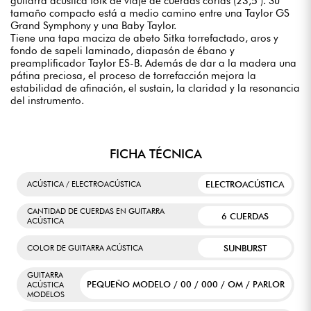
guitarra acústica folk de viaje de cuerdas cortas (23,5"). Su
tamaño compacto está a medio camino entre una Taylor GS
Grand Symphony y una Baby Taylor.
Tiene una tapa maciza de abeto Sitka torrefactado, aros y
fondo de sapeli laminado, diapasón de ébano y
preamplificador Taylor ES-B. Además de dar a la madera una
pátina preciosa, el proceso de torrefacción mejora la
estabilidad de afinación, el sustain, la claridad y la resonancia
del instrumento.
FICHA TÉCNICA
ELECTROACÚSTICA
ACÚSTICA / ELECTROACÚSTICA
CANTIDAD DE CUERDAS EN GUITARRA
6 CUERDAS
ACÚSTICA
SUNBURST
COLOR DE GUITARRA ACÚSTICA
GUITARRA
PEQUEÑO MODELO / 00 / 000 / OM / PARLOR
ACÚSTICA
MODELOS