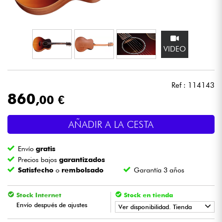
Auriculares
Micros
VIDEO
DJ
Ref : 114143
Sistemas de Sonido
860
,00 €
Luces
AÑADIR A LA CESTA
Batería y percusión
Envío
gratis
Precios bajos
garantizados
Vientos
Satisfecho
o
rembolsado
Garantía 3 años
Violines y cuarteto
Stock Internet
Stock en tienda
Envío después de ajustes
Ver disponibilidad. Tienda
Niños