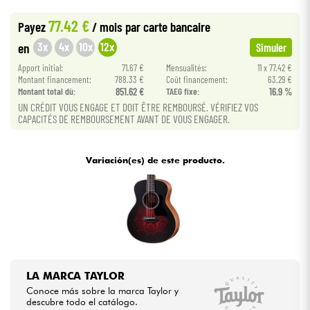
•
Star
'
S
Music
BRUXELLES
77.42 €
Payez
/ mois
par carte bancaire
Cables & Acces.
3x
4x
10x
12x
en
Simuler
Apport initial:
71.67 €
Mensualités:
11 x 77.42 €
HiFi
Montant financement:
788.33 €
Coût financement:
63.29 €
Montant total dù:
851.62 €
TAEG fixe:
16.9 %
UN CRÉDIT VOUS ENGAGE ET DOIT ÊTRE REMBOURSÉ. VÉRIFIEZ VOS
Bundle
CAPACITÉS DE REMBOURSEMENT AVANT DE VOUS ENGAGER.
Ver nuestras marcas
Variación(es) de este producto.
LA MARCA TAYLOR
Conoce más sobre la marca Taylor y
descubre todo el catálogo.