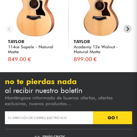
TAYLOR
TAYLOR
114ce Sapele - Natural
Academy 12e Walnut -
Matte
Natural Matte
849.00 €
899.00 €
no te pierdas nada
al recibir nuestro boletín
Manténgase informado de buenas ofertas, ofertas
exclusivas, nuevos productos...
GO !