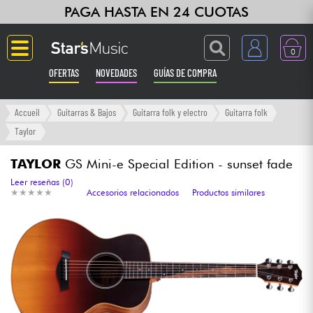
PAGA HASTA EN 24 CUOTAS
0
OFERTAS
NOVEDADES
GUÍAS DE COMPRA
Langue
Accueil
Guitarras & Bajos
Guitarra folk y electro
Guitarra folk
Taylor
Guitarras & Bajos
TAYLOR
GS Mini-e Special Edition - sunset fade
Ampli & Efectos
Leer reseñas (0)
★
★
★
★
★
★
★
★
★
★
Accesorios relacionados
Productos similares
Pianos
Sintetizadores & samplers
Grabación