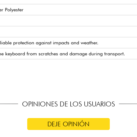
r Polyester
liable protection against impacts and weather.
 the keyboard from scratches and damage during transport.
hylene for optimum protection.
comfortable and easy carrying.
comfortable carrying
ic puller for secure and easy closure.
ly and neatly carry accessories such as cables, power supplies, 
18 keyboard case: 134 x 34 x 15 cm.
OPINIONES DE LOS USUARIOS
DEJE OPINIÓN