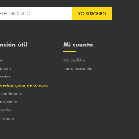
YO SUSCRIBO
ación útil
Mi cuenta
os
Mis pedidos
omos ?
mis direcciones
iendas
uestras guías de compra
 condiciones
frecuentes
onales
 trabajo