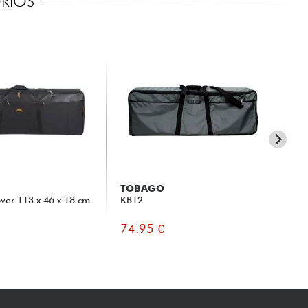
RIOS
TOBAGO
T
ver 113 x 46 x 18 cm
KB12
KB
74.95 €
85