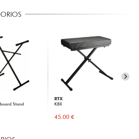
SORIOS
RTX
X-
board Stand
KBX
X10
(M)
45.00 €
14