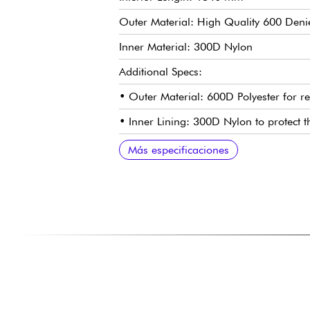
Outer Material: High Quality 600 Denie
Inner Material: 300D Nylon
Additional Specs:
• Outer Material: 600D Polyester for re
• Inner Lining: 300D Nylon to protect
• Padding: Made of 20 mm thick polyet
• Handle: Convenient side handle for 
• Shoulder Strap: Adjustable strap for 
Zipper: 10 mm zipper with orange elast
• Front pocket: With 3 dividers to easi
Internal dimensions of the Tobago AKB
Más especificaciones
music.