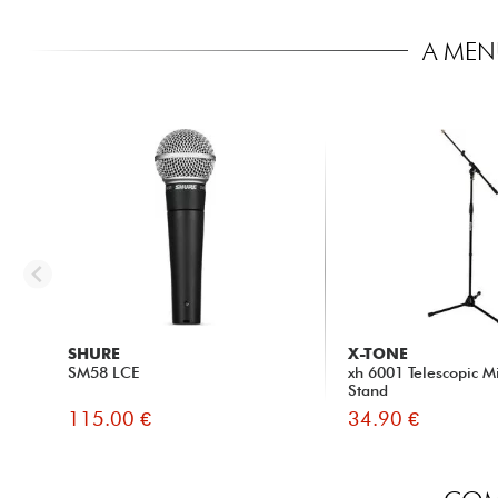
A MEN
SHURE
X-TONE
SM58 LCE
xh 6001 Telescopic 
Stand
115.00 €
34.90 €