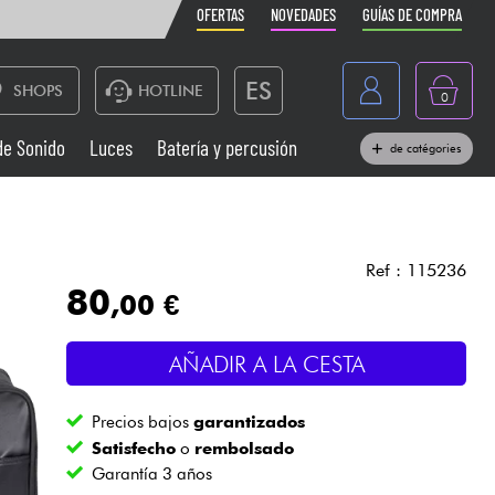
OFERTAS
NOVEDADES
GUÍAS DE COMPRA
ES
SHOPS
HOTLINE
0
France
de Sonido
Luces
Batería y percusión
de catégories
Belgique
Pianos
België
Auriculares
Deutschland
Ref : 115236
80
,00 €
Nederland
Sistemas de Sonido
English
AÑADIR A LA CESTA
Vientos
Precios bajos
garantizados
Cables & Acces.
Satisfecho
o
rembolsado
Garantía 3 años