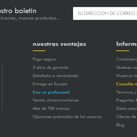
estro boletín
lusivas, nuevos productos...
nuestras ventajas
Inform
Pago seguro
Contácten
3 años de garantía
Quiénes s
Satisfecho o rembolsado
Nuestras t
Entrega en Europa
Consulta n
Eres un profesional
Términos y
Ventas intracomunitarias
Preguntas 
Más de 700 marcas
Datos pers
Opiniones premiados de los usuarios
Ofertas de
Blog