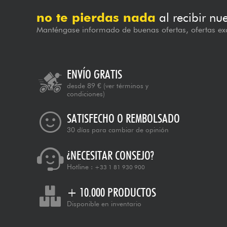
no te pierdas nada
al recibir nu
Manténgase informado de buenas ofertas, ofertas exc
ENVÍO GRATIS
desde 89 €
(ver términos y
condiciones)
SATISFECHO O REMBOLSADO
30 días para cambiar de opinión
¿NECESITAR CONSEJO?
Hotline :
+33 1 81 930 900
+ 10.000 PRODUCTOS
Disponible en inventario