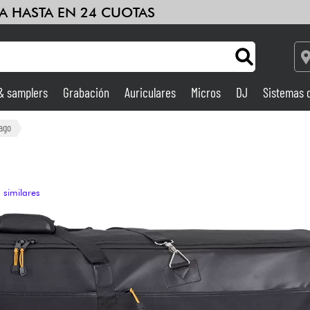
A HASTA EN 24 CUOTAS
 & samplers
Grabación
Auriculares
Micros
DJ
Sistemas 
Ampli & Efectos
ago
Grabación
m
 similares
DJ
Batería y percusión
Niños