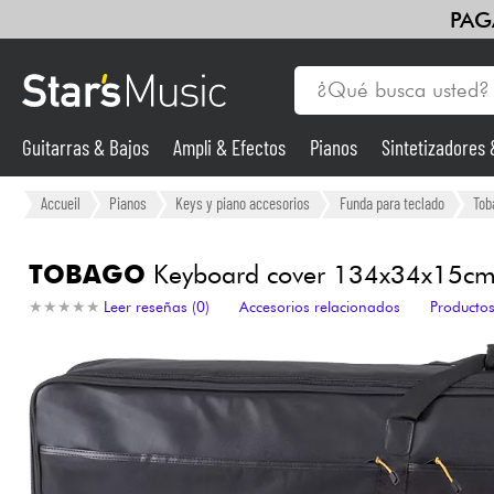
PAG
Guitarras & Bajos
Ampli & Efectos
Pianos
Sintetizadores
Guitarras & Bajos
Accueil
Pianos
Keys y piano accesorios
Funda para teclado
Tob
Sintetizadores & samplers
TOBAGO
Keyboard cover 134x34x15c
★
★
★
★
★
★
★
★
★
★
Leer reseñas (0)
Accesorios relacionados
Productos
Micros
Luces
Violines y cuarteto