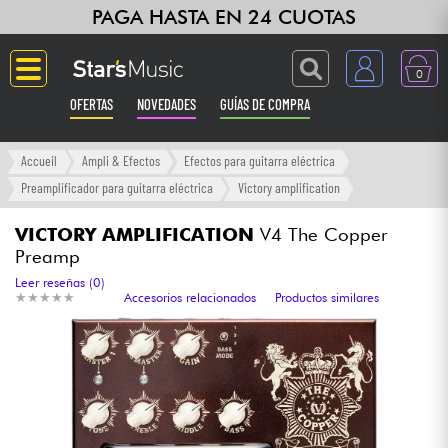
PAGA HASTA EN 24 CUOTAS
0
OFERTAS
NOVEDADES
GUÍAS DE COMPRA
Langue
Accueil
Ampli & Efectos
Efectos para guitarra eléctrica
Preamplificador para guitarra eléctrica
Victory amplification
Guitarras & Bajos
VICTORY AMPLIFICATION
V4 The Copper
Preamp
Ampli & Efectos
Leer reseñas (0)
★
★
★
★
★
★
★
★
★
★
Accesorios relacionados
Productos similares
Pianos
Sintetizadores & samplers
Grabación