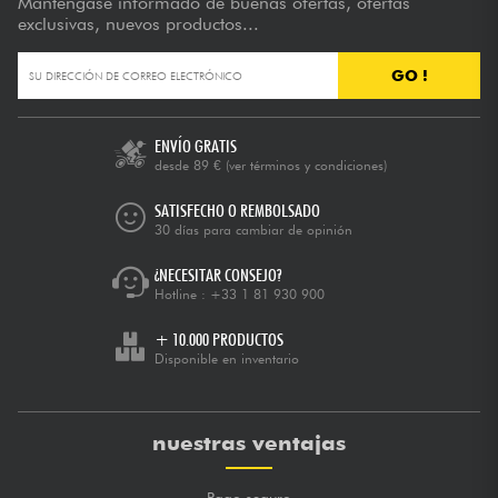
Manténgase informado de buenas ofertas, ofertas
exclusivas, nuevos productos...
GO !
ENVÍO GRATIS
desde 89 €
(ver términos y condiciones)
SATISFECHO O REMBOLSADO
30 días para cambiar de opinión
¿NECESITAR CONSEJO?
Hotline :
+33 1 81 930 900
+ 10.000 PRODUCTOS
Disponible en inventario
nuestras ventajas