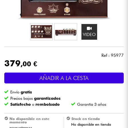
Auriculares
Micros
VIDEO
DJ
Sistemas de Sonido
Ref : 95977
379
,00 €
Luces
AÑADIR A LA CESTA
Batería y percusión
Envío
gratis
Vientos
Precios bajos
garantizados
Satisfecho
o
rembolsado
Garantía 3 años
Violines y cuarteto
No disponible en este
Stock en tienda
momento
No disponible en tienda
Niños
preguntarnos