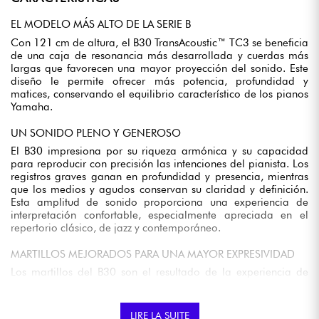
EL MODELO MÁS ALTO DE LA SERIE B
Con 121 cm de altura, el B30 TransAcoustic™ TC3 se beneficia
de una caja de resonancia más desarrollada y cuerdas más
largas que favorecen una mayor proyección del sonido. Este
diseño le permite ofrecer más potencia, profundidad y
matices, conservando el equilibrio característico de los pianos
Yamaha.
UN SONIDO PLENO Y GENEROSO
El B30 impresiona por su riqueza armónica y su capacidad
para reproducir con precisión las intenciones del pianista. Los
registros graves ganan en profundidad y presencia, mientras
que los medios y agudos conservan su claridad y definición.
Esta amplitud de sonido proporciona una experiencia de
interpretación confortable, especialmente apreciada en el
repertorio clásico, de jazz y contemporáneo.
MARTILLOS MEJORADOS PARA UNA MAYOR EXPRESIVIDAD
Los martillos del B30 son el resultado de la experiencia de
Yamaha desarrollada en instrumentos de concierto, ayudando
a producir un timbre puro, estable y uniforme en todo el
teclado. Su diseño permite un control preciso de la
LIRE LA SUITE