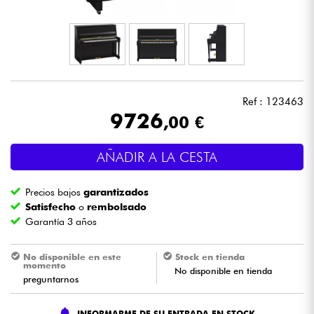
Auriculares
Micros
DJ
Ref : 123463
9726
,00 €
Sistemas de Sonido
AÑADIR A LA CESTA
Luces
Precios bajos
garantizados
Batería y percusión
Satisfecho
o
rembolsado
Garantía 3 años
Vientos
No disponible en este
Stock en tienda
momento
No disponible en tienda
Violines y cuarteto
preguntarnos
Niños
INFORMARME DE SU ENTRADA EN STOCK