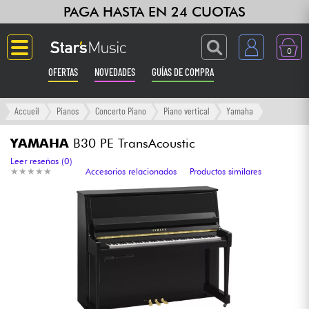
PAGA HASTA EN 24 CUOTAS
0
OFERTAS
NOVEDADES
GUÍAS DE COMPRA
Langue
Accueil
Pianos
Concerto Piano
Piano vertical
Yamaha
Guitarras & Bajos
YAMAHA
B30 PE TransAcoustic
Leer reseñas (0)
★
★
★
★
★
★
★
★
★
★
Accesorios relacionados
Productos similares
Ampli & Efectos
Pianos
Sintetizadores & samplers
Grabación