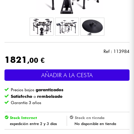
Auriculares
Micros
DJ
Ref : 113984
Sistemas de Sonido
1821
,00 €
Luces
AÑADIR A LA CESTA
Batería y percusión
Precios bajos
garantizados
Satisfecho
o
rembolsado
Vientos
Garantía 3 años
Violines y cuarteto
Stock Internet
Stock en tienda
expedición entre 2 y 3 días
No disponible en tienda
Niños