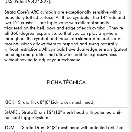
(U.S. Patent 9,424,827).
Strata Core’s ARC cymbals are exceptionally sensitive with a
beautifully lathed surface. All three cymbals - the 14” ride and
two 12” crashes - are triple-zone with different sounds
triggered on the bell, bow, and edge of each cymbal. They’re
all 360-degree responsive, so that you can play anywhere
throughout the cymbal and mount on standard acoustic arm
mounts, which allows them to respond and swing naturally
without restrictions. All cymbals have dual-edge sensors (patent
pending) and profiles that allow incredible expressiveness
without having to adjust your technique.
FICHA TÉCNICA
KICK : Strata Kick 8" (8" kick tower, mesh head)
SNARE : Strata Drum 12" (12" mesh head with patented anti-
hot spot trigger system)
TOM 1 : Strata Drum 8" (8" mesh head with patented anti-hot