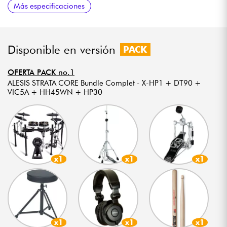
Más especificaciones
triggers)
controllers)
Cymbal Boom Arms, Snare Stand
Disponible en versión
PACK
OFERTA PACK no.1
ALESIS STRATA CORE Bundle Complet - X-HP1 + DT90 +
VIC5A + HH45WN + HP30
x1
x1
x1
x1
x1
x1