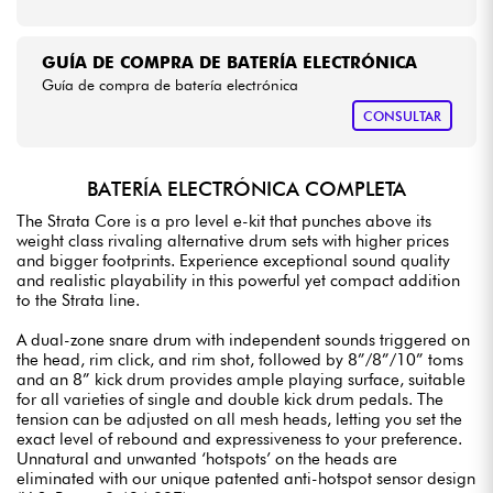
GUÍA DE COMPRA DE BATERÍA ELECTRÓNICA
Guía de compra de batería electrónica
CONSULTAR
BATERÍA ELECTRÓNICA COMPLETA
The Strata Core is a pro level e-kit that punches above its
weight class rivaling alternative drum sets with higher prices
and bigger footprints. Experience exceptional sound quality
and realistic playability in this powerful yet compact addition
to the Strata line.
A dual-zone snare drum with independent sounds triggered on
the head, rim click, and rim shot, followed by 8”/8”/10” toms
and an 8” kick drum provides ample playing surface, suitable
for all varieties of single and double kick drum pedals. The
tension can be adjusted on all mesh heads, letting you set the
exact level of rebound and expressiveness to your preference.
Unnatural and unwanted ‘hotspots’ on the heads are
eliminated with our unique patented anti-hotspot sensor design