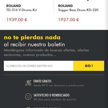
ROLAND
ROLAND
TD-316 V-Drums Kit
Trigger Bass Drum KD-220
1939.00 €
1927.00 €
no te pierdas nada
al recibir nuestro boletín
Manténgase informado de buenas ofertas, ofertas
exclusivas, nuevos productos...
GO !
ENVÍO GRATIS
desde 89 €
(ver términos y condiciones)
SATISFECHO O REMBOLSADO
30 días para cambiar de opinión