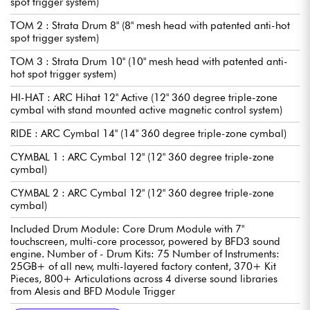
spot trigger system)
TOM 2 : Strata Drum 8" (8" mesh head with patented anti-hot
spot trigger system)
TOM 3 : Strata Drum 10" (10" mesh head with patented anti-
hot spot trigger system)
HI-HAT : ARC Hihat 12" Active (12" 360 degree triple-zone
cymbal with stand mounted active magnetic control system)
RIDE : ARC Cymbal 14" (14" 360 degree triple-zone cymbal)
CYMBAL 1 : ARC Cymbal 12" (12" 360 degree triple-zone
cymbal)
CYMBAL 2 : ARC Cymbal 12" (12" 360 degree triple-zone
cymbal)
Included Drum Module: Core Drum Module with 7"
touchscreen, multi-core processor, powered by BFD3 sound
engine. Number of - Drum Kits: 75 Number of Instruments:
25GB+ of all new, multi-layered factory content, 370+ Kit
Pieces, 800+ Articulations across 4 diverse sound libraries
from Alesis and BFD Module Trigger
Inputs: 9 via cable snake, 2 x 1/4" TRS (drum and cymbal
Module Analog Inputs: Stereo 1/8" TRS
Module Analog Outputs: 2x 1/4" TRS (main)
Headphones: 1 x 1/4" & 1x 1/8" Stereo headphone outputs
Module MIDI I/O: USB MIDI, 5-pin In/Out, Bluetooth
MIDI USB: 1 x Type B (host) & 1x Type A (storage, external MIDI
User Storage: 1GB+ internal drive
Software: Free BFD Player + Core and Dark Mahogany
Expansion Packs Included Hardware: 4-post Steel Rack, 3x