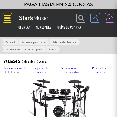
PAGA HASTA EN 24 CUOTAS
0
OFERTAS
NOVEDADES
GUÍAS DE COMPRA
Langue
Accueil
Batería y percusión
Batería electrónica
Batería electrónica completa
Alesis
Guitarras & Bajos
ALESIS
Strata Core
Ampli & Efectos
Leer reseñas (0)
Paquete de
Accesorios
Productos
★
★
★
★
★
★
★
★
★
★
versiones
relacionados
similares
Pianos
Sintetizadores & samplers
Grabación