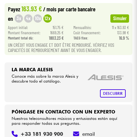
163.93 €
Payez
/ mois
par carte bancaire
Cables & Acces.
3x
4x
10x
12x
en
Simuler
Apport initial:
151.75 €
Mensualités:
11 x 163.93 €
HiFi
Montant financement:
1669.25 €
Coût financement:
133.98 €
Montant total dù:
1803.23 €
TAEG fixe:
16.9 %
UN CRÉDIT VOUS ENGAGE ET DOIT ÊTRE REMBOURSÉ. VÉRIFIEZ VOS
Bundle
CAPACITÉS DE REMBOURSEMENT AVANT DE VOUS ENGAGER.
Ver nuestras marcas
LA MARCA ALESIS
Conoce más sobre la marca Alesis y
descubre todo el catálogo.
DESCUBRIR
PÓNGASE EN CONTACTO CON UN EXPERTO
Nuestros teleconsultores músicos y entusiastas están aquí
para responder todas sus preguntas.
+33 181 930 900
email