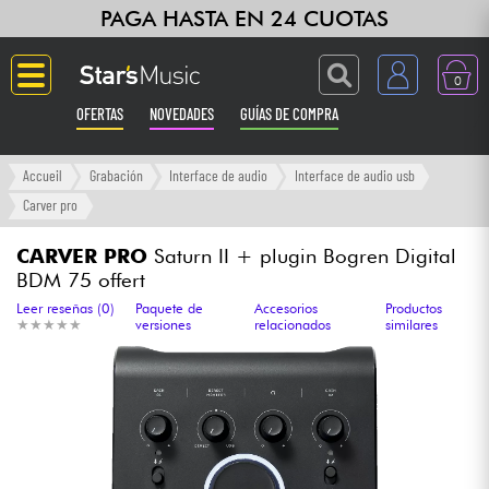
PAGA HASTA EN 24 CUOTAS
0
OFERTAS
NOVEDADES
GUÍAS DE COMPRA
Langue
Accueil
Grabación
Interface de audio
Interface de audio usb
Carver pro
Guitarras & Bajos
CARVER PRO
Saturn II + plugin Bogren Digital
BDM 75 offert
Ampli & Efectos
Leer reseñas (0)
Paquete de
Accesorios
Productos
★
★
★
★
★
★
★
★
★
★
versiones
relacionados
similares
Pianos
Sintetizadores & samplers
Grabación