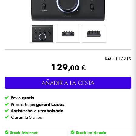
Auriculares
Micros
DJ
Sistemas de Sonido
Ref : 117219
129
,00 €
Luces
AÑADIR A LA CESTA
Batería y percusión
Envío
gratis
Vientos
Precios bajos
garantizados
Satisfecho
o
rembolsado
Garantía 3 años
Violines y cuarteto
Stock Internet
Stock en tienda
Niños