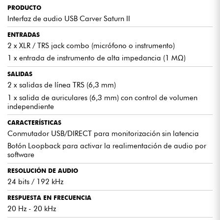
PRODUCTO
El Carver Saturn II cuenta con
2 entradas combo XLR/Jack
para
micrófonos o instrumentos, una entrada de instrumento de alta
Interfaz de audio USB Carver Saturn II
impedancia, dos salidas de línea TRS y una salida de auriculares con
control de volumen independiente. Ideal para uso en estudio o móvil.
ENTRADAS
2 x XLR / TRS jack combo (micrófono o instrumento)
1 x entrada de instrumento de alta impedancia (1 MΩ)
MONITORIZACIÓN SIN LATENCIA
SALIDAS
Gracias al
selector USB/DIRECT
, puedes monitorizar tus
grabaciones en tiempo real, sin latencia. Perfecto para grabaciones
2 x salidas de línea TRS (6,3 mm)
vocales, podcasts o instrumentos en directo.
1 x salida de auriculares (6,3 mm) con control de volumen
independiente
STREAMING SENCILLO CON LOOPBACK
CARACTERÍSTICAS
El botón
Loopback
te permite capturar simultáneamente tu
Conmutador USB/DIRECT para monitorización sin latencia
micrófono y el sonido de tu ordenador, para un streaming fluido en
Botón Loopback para activar la realimentación de audio por
Twitch, YouTube o en un podcast.
software
RESOLUCIÓN DE AUDIO
CALIDAD DE AUDIO PROFESIONAL
24 bits / 192 kHz
Grabación
de 24 bits/192 kHz
, respuesta de frecuencia de 20 Hz-
20 kHz y alta relación señal/ruido (106 dB micrófono/línea, 102 dB
RESPUESTA EN FRECUENCIA
auriculares): el sonido es puro, claro y preciso, por lo que cada
20 Hz - 20 kHz
detalle se reproduce fielmente.