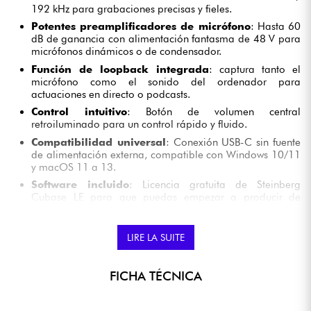
192 kHz para grabaciones precisas y fieles.
Potentes preamplificadores de micrófono
: Hasta 60
dB de ganancia con alimentación fantasma de 48 V para
micrófonos dinámicos o de condensador.
Función de loopback integrada
: captura tanto el
micrófono como el sonido del ordenador para
actuaciones en directo o podcasts.
Control intuitivo
: Botón de volumen central
retroiluminado para un control rápido y fluido.
Compatibilidad universal
: Conexión USB-C sin fuente
de alimentación externa, compatible con Windows 10/11
y macOS 11 a 13.
Software incluido
: Licencia gratuita de Steinberg
Cubase LE para que puedas empezar a producir de
inmediato.
LIRE LA SUITE
CARACTERÍSTICAS PRINCIPALES DEL CARVER
SATURN II
FICHA TÉCNICA
CONECTIVIDAD TOTAL