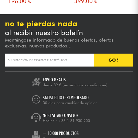
196.00 €
399.00 €
no te pierdas nada
al recibir nuestro boletín
Manténgase informado de buenas ofertas, ofertas
exclusivas, nuevos productos...
GO !
ENVÍO GRATIS
desde 89 €
(ver términos y condiciones)
SATISFECHO O REMBOLSADO
30 días para cambiar de opinión
¿NECESITAR CONSEJO?
Hotline :
+33 1 81 930 900
+ 10.000 PRODUCTOS