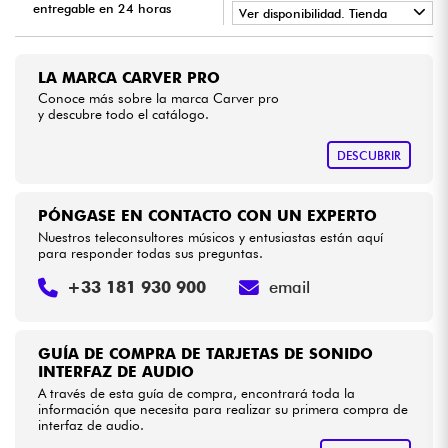
entregable en 24 horas
Ver disponibilidad. Tienda
•
Cables & Acces.
Star
'
S
Music
BRUXELLES
LA MARCA CARVER PRO
•
Star
'
S
Music
LILLE
Conoce más sobre la marca Carver pro
HiFi
y descubre todo el catálogo.
•
Star
'
S
Music
PARIS
Bundle
DESCUBRIR
Ver nuestras marcas
PÓNGASE EN CONTACTO CON UN EXPERTO
Nuestros teleconsultores músicos y entusiastas están aquí
para responder todas sus preguntas.
+33 181 930 900
email
GUÍA DE COMPRA DE TARJETAS DE SONIDO
INTERFAZ DE AUDIO
A través de esta guía de compra, encontrará toda la
información que necesita para realizar su primera compra de
interfaz de audio.