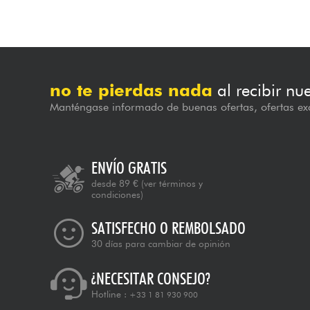
no te pierdas nada
al recibir nu
Manténgase informado de buenas ofertas, ofertas exc
ENVÍO GRATIS
desde 89 €
(ver términos y
condiciones)
SATISFECHO O REMBOLSADO
30 días para cambiar de opinión
¿NECESITAR CONSEJO?
Hotline :
+33 1 81 930 900