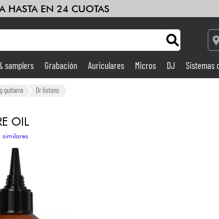
A HASTA EN 24 CUOTAS
 & samplers
Grabación
Auriculares
Micros
DJ
Sistemas 
Ampli & Efectos
g guitarra
Dr listons
Grabación
E OIL
 similares
DJ
Batería y percusión
Niños