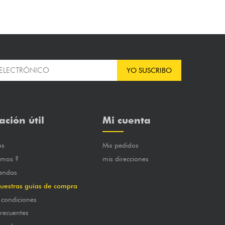
YO SUSCRIBO
ación útil
Mi cuenta
os
Mis pedidos
omos ?
mis direcciones
iendas
uestras guías de compra
 condiciones
frecuentes