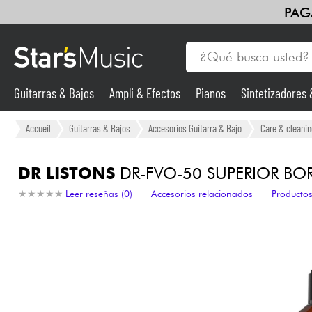
PAG
Guitarras & Bajos
Ampli & Efectos
Pianos
Sintetizadores
Guitarras & Bajos
Accueil
Guitarras & Bajos
Accesorios Guitarra & Bajo
Care & cleanin
Sintetizadores & samplers
DR LISTONS
DR-FVO-50 SUPERIOR BOR
★
★
★
★
★
★
★
★
★
★
Leer reseñas (0)
Accesorios relacionados
Productos
Micros
Luces
Violines y cuarteto