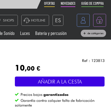
OFERTAS
NOVEDADES
GUÍAS DE COMPRA
ES
SHOPS
HOTLINE
0
France
de Sonido
Luces
Batería y percusión
de catégories
Belgique
Pianos
België
Auriculares
Deutschland
Ref : 123813
10
,00 €
Nederland
Sistemas de Sonido
English
AÑADIR A LA CESTA
Vientos
Precios bajos
garantizados
Cables & Acces.
Garantía contra calquier falta de fabricación
solamente