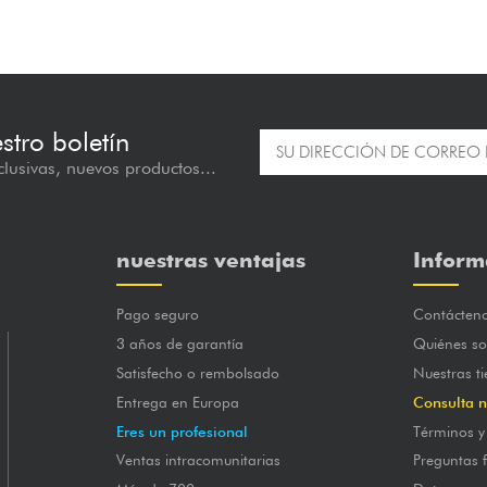
estro boletín
lusivas, nuevos productos...
nuestras ventajas
Inform
Pago seguro
Contácten
3 años de garantía
Quiénes s
Satisfecho o rembolsado
Nuestras t
Entrega en Europa
Consulta n
Eres un profesional
Términos y
Ventas intracomunitarias
Preguntas 