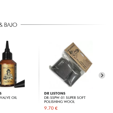
& BAJO
S
DR LISTONS
DR
VALVE OIL
DR-SSPW-01 SUPER SOFT
DR
POLISHING WOOL
9.70 €
10