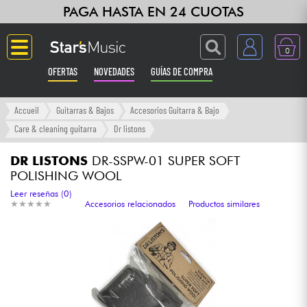
PAGA HASTA EN 24 CUOTAS
0
OFERTAS
NOVEDADES
GUÍAS DE COMPRA
Langue
Accueil
Guitarras & Bajos
Accesorios Guitarra & Bajo
Care & cleaning guitarra
Dr listons
Guitarras & Bajos
DR LISTONS
DR-SSPW-01 SUPER SOFT
POLISHING WOOL
Ampli & Efectos
Leer reseñas (0)
★
★
★
★
★
★
★
★
★
★
Accesorios relacionados
Productos similares
Pianos
Sintetizadores & samplers
Grabación