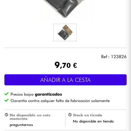
Auriculares
Micros
DJ
Sistemas de Sonido
Ref : 123826
9
,70 €
Luces
AÑADIR A LA CESTA
Batería y percusión
Precios bajos
garantizados
Vientos
Garantía contra calquier falta de fabricación solamente
Violines y cuarteto
No disponible en este
Stock en tienda
momento
No disponible en tienda
preguntarnos
Niños