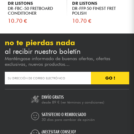
DR LISTONS
DR LISTONS
DR-FBC-50 FRETBOARD
DR-FFP-50 FINEST FRET
CONDITIONER
POLISH
10.70 €
10.70 €
no te pierdas nada
al recibir nuestro boletín
Manténgase informado de buenas ofertas, ofertas
exclusivas, nuevos productos...
GO !
ENVÍO GRATIS
desde 89 €
(ver términos y condiciones)
SATISFECHO O REMBOLSADO
30 días para cambiar de opinión
¿NECESITAR CONSEJO?