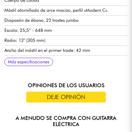
Cuerpo de caoba
Mástil atornillado de arce macizo, perfil «Modern C»
Diapasón de ébano, 22 trastes jumbo
Escala: 25,5” - 648 mm
Radio: 12" (305 mm)
Ancho del mástil en el primer traste: 42 mm
Pastillas humbucker EMG 81 (puente) y 60 (mástil)
Control de volumen
Selector de pastillas de 3 posiciones
Puente fijo / cuerdas pasantes: Fender 6-Saddle String-
Clavijas de bloqueo / clavijas selladas / escalonadas Fender
Acabado del cuerpo brillante
Acabado del mástil satinado
Se vende con estuche rígido Black Tweed Case con interior de
Más especificaciones
Through-Body Hardtail With Block Saddles
Deluxe Staggered Cast/Sealed Locking
felpa roja
OPINIONES DE LOS USUARIOS
DEJE OPINIÓN
A MENUDO SE COMPRA CON GUITARRA
ELÉCTRICA