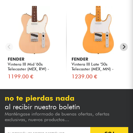
FENDER
FENDER
Vintera III Mid '60s
Vintera III Late '50s
Telecaster (MEX, RW) -
Telecaster (MEX, MN) -
vintag...
butte...
1199.00 €
1239.00 €
no te pierdas nada
al recibir nuestro boletín
Manténgase informado de buenas ofertas, ofertas
exclusivas, nuevos productos...