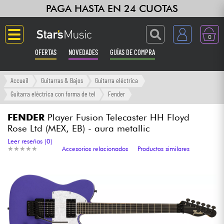
PAGA HASTA EN 24 CUOTAS
0
OFERTAS
NOVEDADES
GUÍAS DE COMPRA
Langue
Accueil
Guitarras & Bajos
Guitarra eléctrica
Guitarra eléctrica con forma de tel
Fender
Guitarras & Bajos
FENDER
Player Fusion Telecaster HH Floyd
Rose Ltd (MEX, EB) - aura metallic
Ampli & Efectos
Leer reseñas (0)
★
★
★
★
★
★
★
★
★
★
Accesorios relacionados
Productos similares
Pianos
Sintetizadores & samplers
Grabación