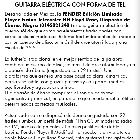
GUITARRA ELÉCTRICA CON FORMA DE TEL
Desarrollada en México, la
FENDER Edición Limitada
Player Fusion Telecaster HH Floyd Rose, Diapasón de
Ébano, Negra (0142821348
) es una guitarra eléctrica de
cuerpo sólido que combina elementos tradicionales con
características modernas. Retoma los fundamentos del modelo
con un cuerpo de aliso, un mástil de arce atornillado y una
escala de 25,5.
La luthería, tradicional en el mejor sentido de la palabra,
combina un cuerpo de aliso, un mástil de arce atornillado y un
diapasón de ébano (engastado con 22 trastes). Una
plataforma que genera una base acústica clara, dinámica,
densa y sensible, con graves precisos y con garra, medios
equilibrados y agudos cristalinos.
El diapasón de ébano comprime el sonido de forma
significativa y musical, un parámetro que puede resultar útil en
determinados contextos musicales.
Actualizada con un diapasón de ébano engastado con 22
trastes (jumbo), un perfil de mástil "Thin C", un moderno radio
de 12", un dúo de potentes y furiosas pastillas de doble
bobina Fender Player II Modified Humbucker y un vibrato de
doble bloque Floyd Rose Special, esta guitarra tiene aptitudes