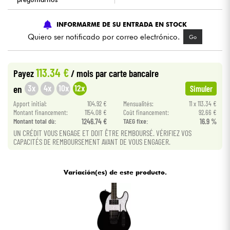
Cables & Acces.
INFORMARME DE SU ENTRADA EN STOCK
Quiero ser notificado por correo electrónico.
Go
HiFi
113.34 €
Payez
/ mois
par carte bancaire
Bundle
3x
4x
10x
12x
en
Simuler
Ver nuestras marcas
Apport initial:
104.92 €
Mensualités:
11 x 113.34 €
Montant financement:
1154.08 €
Coût financement:
92.66 €
Montant total dù:
1246.74 €
TAEG fixe:
16.9 %
UN CRÉDIT VOUS ENGAGE ET DOIT ÊTRE REMBOURSÉ. VÉRIFIEZ VOS
CAPACITÉS DE REMBOURSEMENT AVANT DE VOUS ENGAGER.
Variación(es) de este producto.