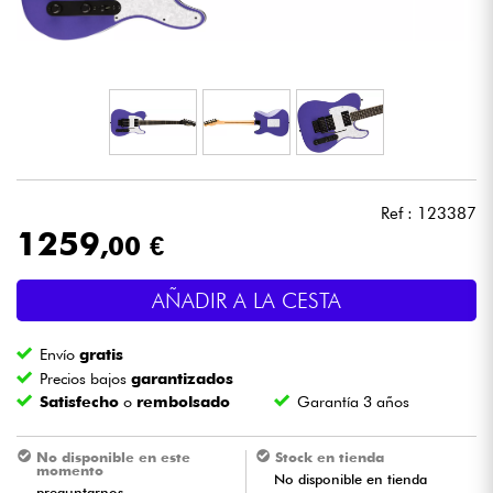
Auriculares
Micros
DJ
Sistemas de Sonido
Ref : 123387
1259
,00 €
Luces
AÑADIR A LA CESTA
Batería y percusión
Envío
gratis
Vientos
Precios bajos
garantizados
Satisfecho
o
rembolsado
Garantía 3 años
Violines y cuarteto
No disponible en este
Stock en tienda
momento
No disponible en tienda
Niños
preguntarnos