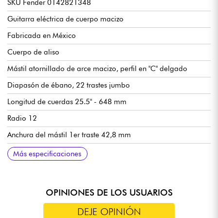
SKU Fender 0142821348
Guitarra eléctrica de cuerpo macizo
Fabricada en México
Cuerpo de aliso
Mástil atornillado de arce macizo, perfil en "C" delgado
Diapasón de ébano, 22 trastes jumbo
Longitud de cuerdas 25.5" - 648 mm
Radio 12
Anchura del mástil 1er traste 42,8 mm
Pastillas de doble bobina Fender Player II Modified
Volumen Master
Tono maestro
Selector de pastillas de 5 posiciones
Vibrato de doble bloque Floyd Rose Special
Fender Standard Cast/Sealed clavijas de afinación
Cejuela de hueso sintético
Acabado brillante del cuerpo
Mástil satinado
Se vende con funda Fender
Calibres de cuerdas recomendados (afinación estándar): 9.42,
Más especificaciones
Humbucker
9.46
OPINIONES DE LOS USUARIOS
DEJE OPINIÓN