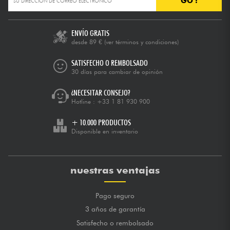
GO !
ENVÍO GRATIS
desde 89 €
(ver términos y condiciones)
SATISFECHO O REMBOLSADO
30 días para cambiar de opinión
¿NECESITAR CONSEJO?
Hotline :
+33 1 81 930 900
+ 10.000 PRODUCTOS
Disponible en inventario
nuestras ventajas
Pago seguro
3 años de garantía
Satisfecho o rembolsado