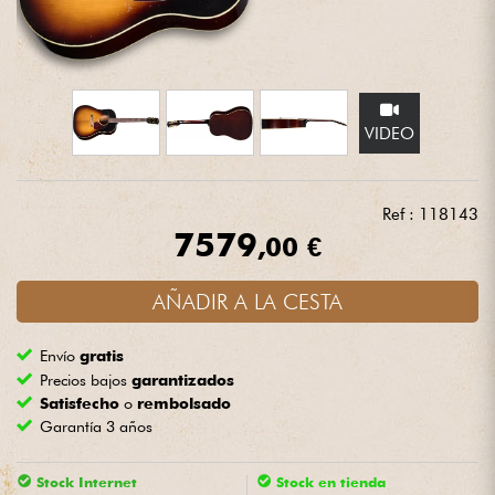
Auriculares
Micros
VIDEO
DJ
Sistemas de Sonido
Ref : 118143
7579
,00 €
Luces
AÑADIR A LA CESTA
Batería y percusión
Envío
gratis
Vientos
Precios bajos
garantizados
Satisfecho
o
rembolsado
Garantía 3 años
Violines y cuarteto
Stock Internet
Stock en tienda
Niños