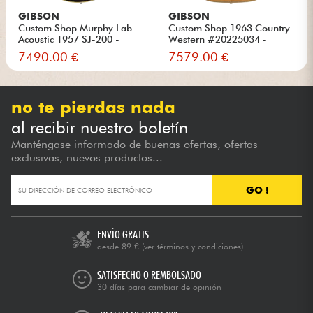
GIBSON
GIBSON
Custom Shop Murphy Lab
Custom Shop 1963 Country
Acoustic 1957 SJ-200 -
Western #20225034 -
Ligh...
Murph...
7490.00 €
7579.00 €
no te pierdas nada
al recibir nuestro boletín
Manténgase informado de buenas ofertas, ofertas
exclusivas, nuevos productos...
GO !
ENVÍO GRATIS
desde 89 €
(ver términos y condiciones)
SATISFECHO O REMBOLSADO
30 días para cambiar de opinión