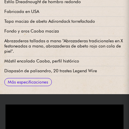
Estilo Dreadnought de hombro redondo
Fabricada en USA
Tapa maciza de abeto Adirondack torrefactado
Fondo y aros Caoba maciza
Abrazaderas talladas a mano "Abrazaderas tradicionales en X
festoneadas a mano, abrazaderas de abeto rojo con cola de
piel".
Mástil encolado Caoba, perfil histórico
Diapasón de palisandro, 20 trastes Legend Wire
Escala de cuerdas 24,75
Radio 12
Anchura del mástil 1er traste 43.81 mm / 1.724 in
Anchura del mástil último traste 5.70cm / 2.245"
Puente de palosanto
Clavijas de afinación Gibson Correa trasera abierta, botón
Cejuela de hueso
Barniz nitrocelulósico
Se vende con estuche rígido Gibson Custom Shop
Más especificaciones
crema