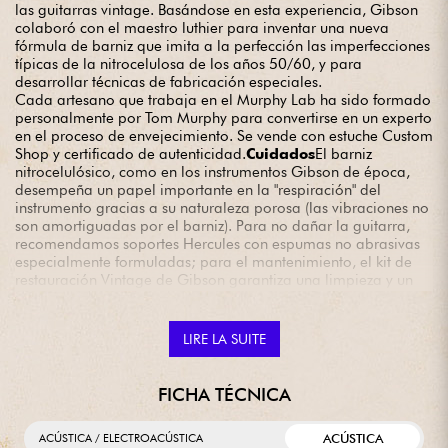
las guitarras vintage. Basándose en esta experiencia, Gibson
colaboró con el maestro luthier para inventar una nueva
fórmula de barniz que imita a la perfección las imperfecciones
típicas de la nitrocelulosa de los años 50/60, y para
desarrollar técnicas de fabricación especiales.
Cada artesano que trabaja en el Murphy Lab ha sido formado
personalmente por Tom Murphy para convertirse en un experto
en el proceso de envejecimiento. Se vende con estuche Custom
Shop y certificado de autenticidad.
Cuidados
El barniz
nitrocelulósico, como en los instrumentos Gibson de época,
desempeña un papel importante en la "respiración" del
instrumento gracias a su naturaleza porosa (las vibraciones no
son amortiguadas por el barniz). Para no dañar la guitarra,
recomendamos soportes Hercules con espumas no abrasivas
especialmente formuladas; para el mantenimiento, el kit de
restauración Vintage de Gibson garantiza una limpieza y un
abrillantado eficaces sin ningún riesgo.
LIRE LA SUITE
FICHA TÉCNICA
ACÚSTICA
ACÚSTICA / ELECTROACÚSTICA