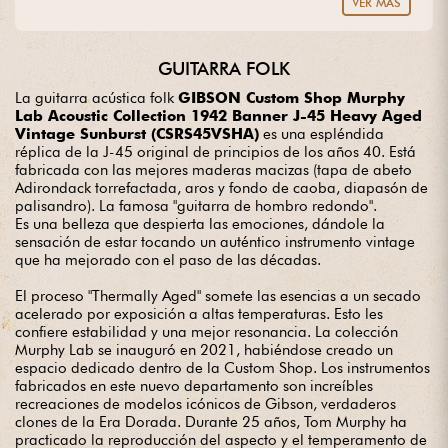
VER MÁS
guitar? Entrust us with your project with complete peace of
mind.
GUITARRA FOLK
La guitarra acústica folk
GIBSON Custom Shop Murphy
Lab Acoustic Collection 1942 Banner J-45 Heavy Aged
Vintage Sunburst (CSRS45VSHA)
es una espléndida
réplica de la J-45 original de principios de los años 40. Está
fabricada con las mejores maderas macizas (tapa de abeto
Adirondack torrefactada, aros y fondo de caoba, diapasón de
palisandro). La famosa "guitarra de hombro redondo".
Es una belleza que despierta las emociones, dándole la
sensación de estar tocando un auténtico instrumento vintage
que ha mejorado con el paso de las décadas.
El proceso "Thermally Aged" somete las esencias a un secado
acelerado por exposición a altas temperaturas. Esto les
confiere estabilidad y una mejor resonancia. La colección
Murphy Lab se inauguró en 2021, habiéndose creado un
espacio dedicado dentro de la Custom Shop. Los instrumentos
fabricados en este nuevo departamento son increíbles
recreaciones de modelos icónicos de Gibson, verdaderos
clones de la Era Dorada. Durante 25 años, Tom Murphy ha
practicado la reproducción del aspecto y el temperamento de