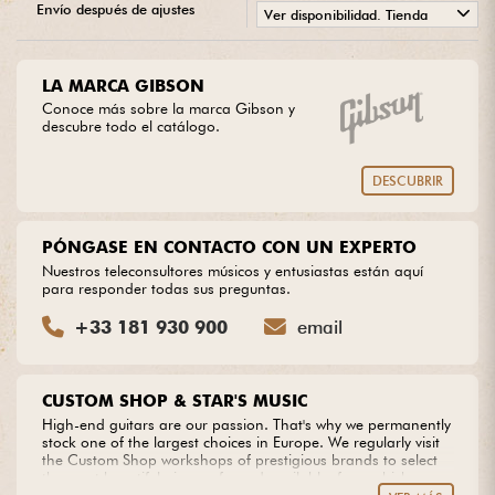
Envío después de ajustes
Ver disponibilidad. Tienda
•
Cables & Acces.
Star
'
S
Music
LYON
LA MARCA GIBSON
Conoce más sobre la marca Gibson y
HiFi
descubre todo el catálogo.
Bundle
DESCUBRIR
Ver nuestras marcas
PÓNGASE EN CONTACTO CON UN EXPERTO
Nuestros teleconsultores músicos y entusiastas están aquí
para responder todas sus preguntas.
+33 181 930 900
email
CUSTOM SHOP & STAR'S MUSIC
High-end guitars are our passion. That's why we permanently
stock one of the largest choices in Europe. We regularly visit
the Custom Shop workshops of prestigious brands to select
the most beautiful pieces of wood available, from which we
create our own models. Do you dream of an extraordinary