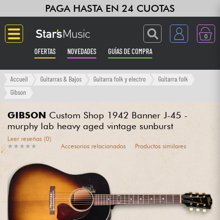
PAGA HASTA EN 24 CUOTAS
0
OFERTAS
NOVEDADES
GUÍAS DE COMPRA
Langue
Accueil
Guitarras & Bajos
Guitarra folk y electro
Guitarra folk
Gibson
Guitarras & Bajos
GIBSON
Custom Shop 1942 Banner J-45 -
murphy lab heavy aged vintage sunburst
Ampli & Efectos
Leer reseñas (0)
★
★
★
★
★
★
★
★
★
★
Accesorios relacionados
Productos similares
Pianos
Sintetizadores & samplers
Grabación