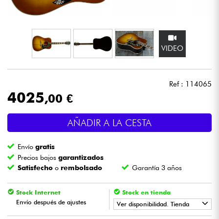
Auriculares
Micros
VIDEO
DJ
Ref : 114065
Sistemas de Sonido
4025
,00 €
Luces
AÑADIR A LA CESTA
Batería y percusión
Envío
gratis
Precios bajos
garantizados
Vientos
Satisfecho
o
rembolsado
Garantía 3 años
Violines y cuarteto
Stock Internet
Stock en tienda
Envío después de ajustes
Ver disponibilidad. Tienda
Niños