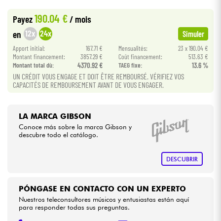
•
ACOUSTIC BY
Star
'
S
Music
190.04 €
Payez
/ mois
•
Cables & Acces.
Star
'
S
Music
BRUXELLES
12x
24x
en
Simuler
Apport initial:
167.71 €
Mensualités:
23 x 190.04 €
HiFi
Montant financement:
3857.29 €
Coût financement:
513.63 €
Montant total dù:
4370.92 €
TAEG fixe:
13.6 %
UN CRÉDIT VOUS ENGAGE ET DOIT ÊTRE REMBOURSÉ. VÉRIFIEZ VOS
Bundle
CAPACITÉS DE REMBOURSEMENT AVANT DE VOUS ENGAGER.
Ver nuestras marcas
LA MARCA GIBSON
Conoce más sobre la marca Gibson y
descubre todo el catálogo.
DESCUBRIR
PÓNGASE EN CONTACTO CON UN EXPERTO
Nuestros teleconsultores músicos y entusiastas están aquí
para responder todas sus preguntas.