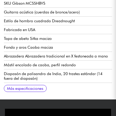
SKU Gibson MCSSHBVS
Guitarra acústica (cuerdas de bronce/acero)
Estilo de hombro cuadrado Dreadnought
Fabricada en USA
Tapa de abeto Sitka macizo
Fondo y aros Caoba maciza
Abrazadera Abrazadera tradicional en X festoneada a mano
Mástil encolado de caoba, perfil redondo
Diapasón de palisandro de India, 20 trastes estándar (14
fuera del diapasón)
Longitud de cuerdas 24.75
Radio 12
Anchura del mástil 1.725", 1er traste
Preamplificador LR Baggs VTC (volumen/tono en la boca)
Puente Reverse Belly de palosanto
Clavijas de afinación Grover Rotomatic
Cejuela de hueso
Acabado nitrocelulósico brillante
Se entrega en estuche rígido Gibson
Más especificaciones