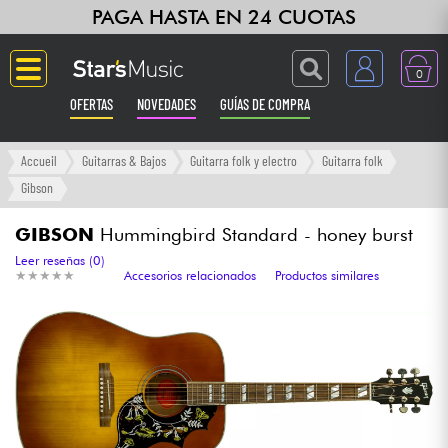
PAGA HASTA EN 24 CUOTAS
0
OFERTAS
NOVEDADES
GUÍAS DE COMPRA
Langue
Accueil
Guitarras & Bajos
Guitarra folk y electro
Guitarra folk
Gibson
Guitarras & Bajos
GIBSON
Hummingbird Standard - honey burst
Ampli & Efectos
Leer reseñas (0)
★
★
★
★
★
★
★
★
★
★
Accesorios relacionados
Productos similares
Pianos
Sintetizadores & samplers
Grabación