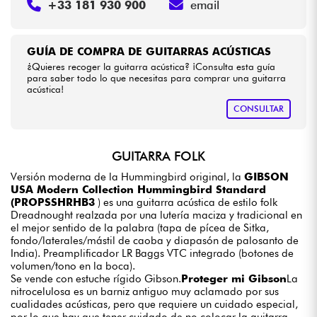
+33 181 930 900
email
GUÍA DE COMPRA DE GUITARRAS ACÚSTICAS
¿Quieres recoger la guitarra acústica? ¡Consulta esta guía
para saber todo lo que necesitas para comprar una guitarra
acústica!
CONSULTAR
GUITARRA FOLK
Versión moderna de la Hummingbird original, la
GIBSON
USA Modern Collection Hummingbird Standard
(PROPSSHRHB3
) es una guitarra acústica de estilo folk
Dreadnought realzada por una lutería maciza y tradicional en
el mejor sentido de la palabra (tapa de pícea de Sitka,
fondo/laterales/mástil de caoba y diapasón de palosanto de
India). Preamplificador LR Baggs VTC integrado (botones de
volumen/tono en la boca).
Se vende con estuche rígido Gibson.
Proteger mi Gibson
La
nitrocelulosa es un barniz antiguo muy aclamado por sus
cualidades acústicas, pero que requiere un cuidado especial,
por lo que hay que tener cuidado de no colocar la guitarra