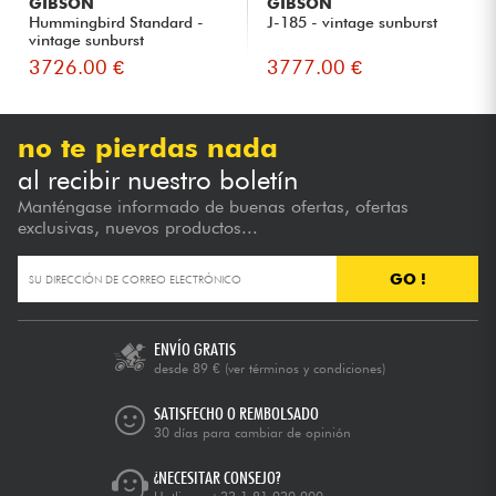
GIBSON
GIBSON
Hummingbird Standard -
J-185 - vintage sunburst
vintage sunburst
3726.00 €
3777.00 €
no te pierdas nada
al recibir nuestro boletín
Manténgase informado de buenas ofertas, ofertas
exclusivas, nuevos productos...
GO !
ENVÍO GRATIS
desde 89 €
(ver términos y condiciones)
SATISFECHO O REMBOLSADO
30 días para cambiar de opinión
¿NECESITAR CONSEJO?