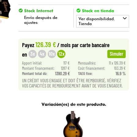
Stock Internet
Stock en tienda
Envío después de
Ver disponibilidad.
ajustes
Tienda
•
Star
'
S
Music
BORDEAUX
126.39 €
Payez
/ mois
par carte bancaire
•
Star
'
S
Music
BRUGES
3x
4x
10x
12x
en
Simuler
Apport initial:
117 €
Mensualités:
11 x 126.39 €
Montant financement:
1287 €
Coût financement:
103.29 €
Montant total dù:
1390.29 €
TAEG fixe:
16.9 %
UN CRÉDIT VOUS ENGAGE ET DOIT ÊTRE REMBOURSÉ. VÉRIFIEZ
VOS CAPACITÉS DE REMBOURSEMENT AVANT DE VOUS ENGAGER.
Variación(es) de este producto.