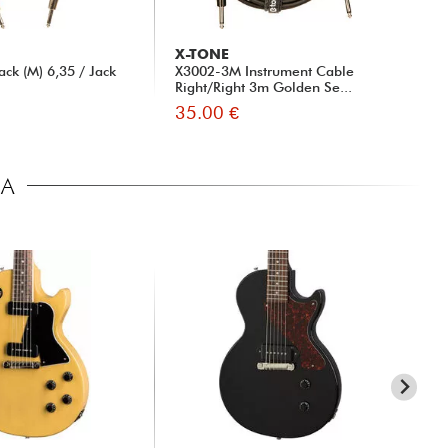
X-TONE
X-
ck (M) 6,35 / Jack
X3002-3M Instrument Cable
XG
Right/Right 3m Golden Se...
35.00 €
9.
CA