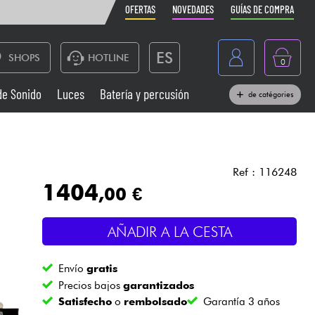
OFERTAS
NOVEDADES
GUÍAS DE COMPRA
ES
SHOPS
HOTLINE
0
France
de Sonido
Luces
Batería y percusión
de catégories
Belgique
Pianos
België
Auriculares
Deutschland
Ref : 116248
1404
,00 €
Nederland
Sistemas de Sonido
English
AÑADIR A LA CESTA
Vientos
Envío
gratis
Cables & Acces.
Precios bajos
garantizados
Satisfecho
o
rembolsado
Garantía 3 años