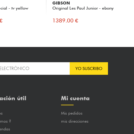
GIBSON
GI
cial - tv yellow
Original Les Paul Junior - ebony
Mod
(Bu
€
1389.00 €
13
YO SUSCRIBO
ación útil
Mi cuenta
os
Mis pedidos
omos ?
mis direcciones
iendas