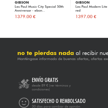
GIBSON
GIBSON
Les Paul Music City Special 50th
Les Paul Modern Lite 
Anniversar - ebon...
red
1379.00 €
1397.00 €
no te pierdas nada
al recibir nu
Manténgase informado de buenas ofertas, ofertas exc
ENVÍO GRATIS
desde 89 €
(ver términos y
condiciones)
SATISFECHO O REMBOLSADO
30 días para cambiar de opinión