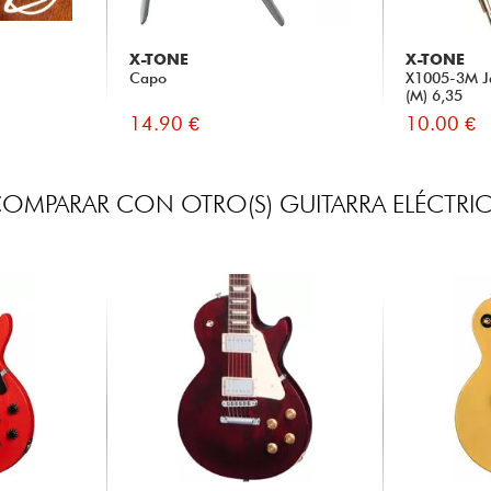
X-TONE
X-TONE
Capo
X1005-3M Ja
(M) 6,35
14.90 €
10.00 €
OMPARAR CON OTRO(S) GUITARRA ELÉCTRI