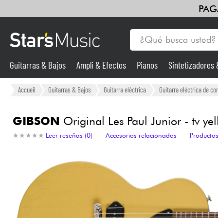
PAG
Guitarras & Bajos
Ampli & Efectos
Pianos
Sintetizadores
Guitarras & Bajos
Accueil
Guitarras & Bajos
Guitarra eléctrica
Guitarra eléctrica de cor
Sintetizadores & samplers
GIBSON
Original Les Paul Junior - tv ye
★
★
★
★
★
★
★
★
★
★
Leer reseñas (0)
Accesorios relacionados
Productos
Micros
Luces
Violines y cuarteto