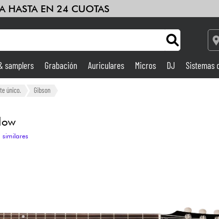
A HASTA EN 24 CUOTAS
 & samplers
Grabación
Auriculares
Micros
DJ
Sistemas 
Ampli & Efectos
te único.
Gibson
Grabación
llow
 similares
DJ
Batería y percusión
Niños