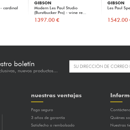
GIBSON
GIBSON
- cardinal
Modern Les Paul Studio
Les Paul Spe
(Burstbucker Pro) - wine re...
1397.00 €
1542.00 
estro boletín
lusivas, nuevos productos...
nuestras ventajas
Inform
Pago seguro
Contácten
3 años de garantía
Quiénes s
Satisfecho o rembolsado
Nuestras t