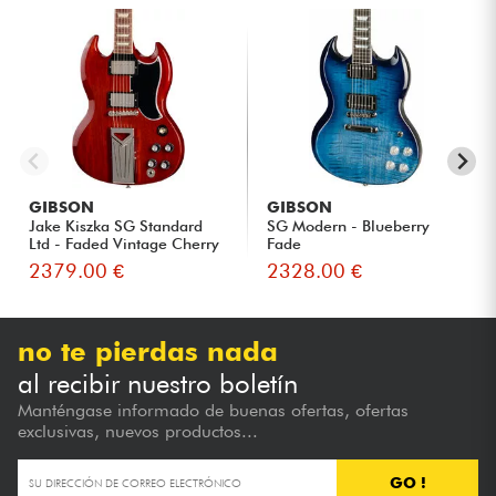
GIBSON
GIBSON
Jake Kiszka SG Standard
SG Modern - Blueberry
Ltd - Faded Vintage Cherry
Fade
2379.00 €
2328.00 €
no te pierdas nada
al recibir nuestro boletín
Manténgase informado de buenas ofertas, ofertas
exclusivas, nuevos productos...
GO !