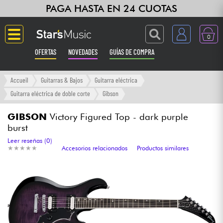
PAGA HASTA EN 24 CUOTAS
0
OFERTAS
NOVEDADES
GUÍAS DE COMPRA
Langue
Accueil
Guitarras & Bajos
Guitarra eléctrica
Guitarra eléctrica de doble corte
Gibson
Guitarras & Bajos
GIBSON
Victory Figured Top - dark purple
burst
Ampli & Efectos
Leer reseñas (0)
★
★
★
★
★
★
★
★
★
★
Accesorios relacionados
Productos similares
Pianos
Sintetizadores & samplers
Grabación