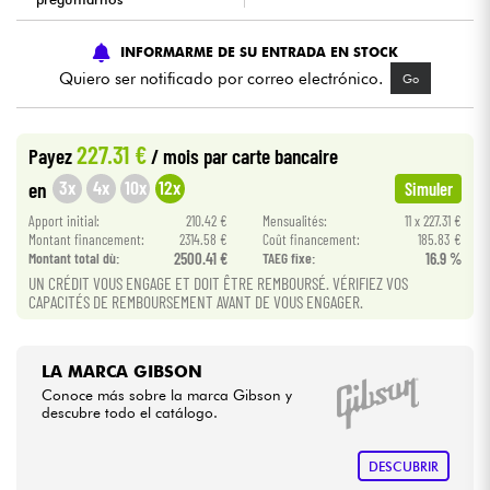
Cables & Acces.
INFORMARME DE SU ENTRADA EN STOCK
Quiero ser notificado por correo electrónico.
Go
HiFi
227.31 €
Payez
/ mois
par carte bancaire
Bundle
3x
4x
10x
12x
en
Simuler
Ver nuestras marcas
Apport initial:
210.42 €
Mensualités:
11 x 227.31 €
Montant financement:
2314.58 €
Coût financement:
185.83 €
Montant total dù:
2500.41 €
TAEG fixe:
16.9 %
UN CRÉDIT VOUS ENGAGE ET DOIT ÊTRE REMBOURSÉ. VÉRIFIEZ VOS
CAPACITÉS DE REMBOURSEMENT AVANT DE VOUS ENGAGER.
LA MARCA GIBSON
Conoce más sobre la marca Gibson y
descubre todo el catálogo.
DESCUBRIR