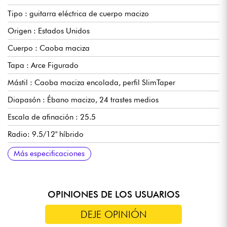
Tipo : guitarra eléctrica de cuerpo macizo
Origen : Estados Unidos
Cuerpo : Caoba maciza
Tapa : Arce Figurado
Mástil : Caoba maciza encolada, perfil SlimTaper
Diapasón : Ébano macizo, 24 trastes medios
Escala de afinación : 25.5
Radio: 9.5/12" híbrido
Anchura mástil 1er traste : 4.3053cm / 1.695"
Anchura mástil final diapasón: 5.7404cm / 2.260"
Pastillas: pastillas Gibson 80's Tribute Humbucker de doble
Controles: Volumen Master con división de bobina Push/Pull,
Selección de bobina interna/externa, selector de pastillas de 3
Puente/cordial: Nashville Tune-O-Matic & Stopbar de
Clavijas de afinación: Grover Mini Rotomatic
Sillín: Graptech
Acabado : Nitrocelulosa brillante
Se vende con : Estuche rígido Gibson
Calibre de cuerdas recomendado: 10.46
Más especificaciones
bobina
Tono Master con Push/Pull
posiciones
aluminio
OPINIONES DE LOS USUARIOS
DEJE OPINIÓN