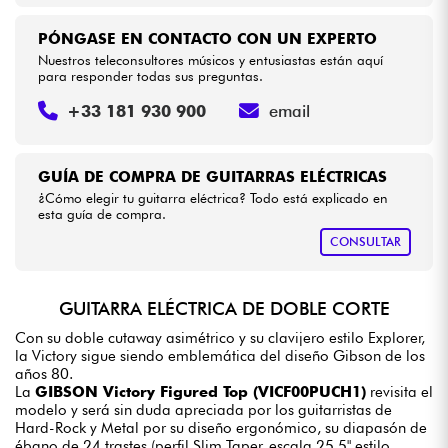
PÓNGASE EN CONTACTO CON UN EXPERTO
Nuestros teleconsultores músicos y entusiastas están aquí
para responder todas sus preguntas.
+33 181 930 900
email
GUÍA DE COMPRA DE GUITARRAS ELÉCTRICAS
¿Cómo elegir tu guitarra eléctrica? Todo está explicado en
esta guía de compra.
CONSULTAR
GUITARRA ELÉCTRICA DE DOBLE CORTE
Con su doble cutaway asimétrico y su clavijero estilo Explorer,
la Victory sigue siendo emblemática del diseño Gibson de los
años 80.
La
GIBSON Victory Figured Top (VICF00PUCH1)
revisita el
modelo y será sin duda apreciada por los guitarristas de
Hard-Rock y Metal por su diseño ergonómico, su diapasón de
ébano de 24 trastes (perfil Slim Taper, escala 25,5" estilo