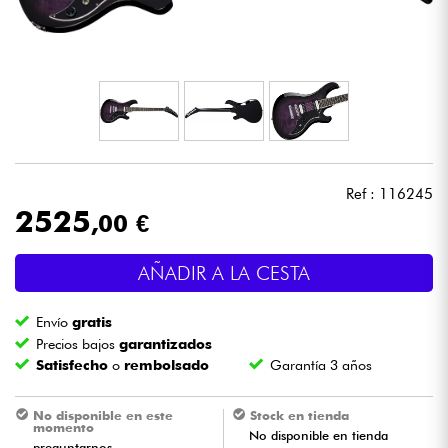
Auriculares
Micros
DJ
Sistemas de Sonido
Ref : 116245
2525
,00 €
Luces
AÑADIR A LA CESTA
Batería y percusión
Envío
gratis
Vientos
Precios bajos
garantizados
Satisfecho
o
rembolsado
Garantía 3 años
Violines y cuarteto
No disponible en este
Stock en tienda
momento
No disponible en tienda
Niños
preguntarnos