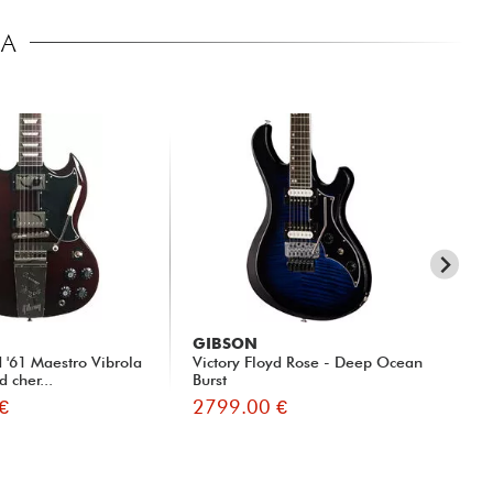
CA
GIBSON
PR
 '61 Maestro Vibrola
Victory Floyd Rose - Deep Ocean
US
d cher...
Burst
As
€
2799.00 €
25