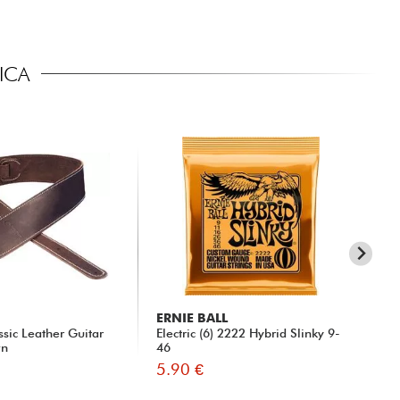
ICA
ERNIE BALL
X-
ssic Leather Guitar
Electric (6) 2222 Hybrid Slinky 9-
XG
wn
46
5.90 €
9.