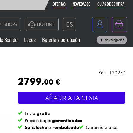
OFERTAS
NOVEDADES
GUÍAS DE COMPRA
ES
SHOPS
HOTLINE
0
France
de Sonido
Luces
Batería y percusión
de catégories
Belgique
Pianos
België
Auriculares
Deutschland
Ref : 120977
2799
,00 €
Nederland
Sistemas de Sonido
English
AÑADIR A LA CESTA
Vientos
Envío
gratis
Cables & Acces.
Precios bajos
garantizados
Satisfecho
o
rembolsado
Garantía 3 años