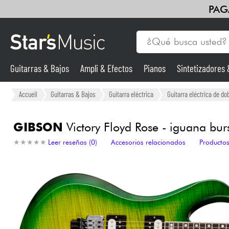
PAG
Guitarras & Bajos
Ampli & Efectos
Pianos
Sintetizadores
Guitarras & Bajos
Accueil
Guitarras & Bajos
Guitarra eléctrica
Guitarra eléctrica de do
Sintetizadores & samplers
GIBSON
Victory Floyd Rose - iguana bur
★
★
★
★
★
★
★
★
★
★
Leer reseñas (0)
Accesorios relacionados
Productos
Micros
Luces
Violines y cuarteto