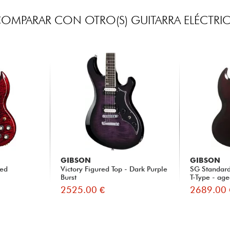
OMPARAR CON OTRO(S) GUITARRA ELÉCTRI
GIBSON
GIBSON
red
Victory Figured Top - Dark Purple
SG Standard
Burst
T-Type - age
2525.00 €
2689.00 