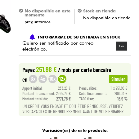
No disponible en este
Stock en tienda
momento
No disponible en tienda
preguntarnos
INFORMARME DE SU ENTRADA EN STOCK
Quiero ser notificado por correo
Go
electrónico.
251.98 €
Payez
/ mois
par carte bancaire
3x
4x
10x
12x
en
Simuler
Apport initial:
233.25 €
Mensualités:
11 x 251.98 €
Montant financement:
2565.75 €
Coût financement:
206.03 €
Montant total dù:
2771.78 €
TAEG fixe:
16.9 %
UN CRÉDIT VOUS ENGAGE ET DOIT ÊTRE REMBOURSÉ. VÉRIFIEZ
VOS CAPACITÉS DE REMBOURSEMENT AVANT DE VOUS ENGAGER.
Variación(es) de este producto.