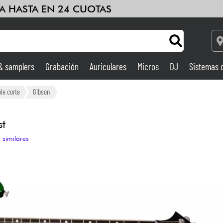
A HASTA EN 24 CUOTAS
 & samplers
Grabación
Auriculares
Micros
DJ
Sistemas 
Ampli & Efectos
ble corte
Gibson
Grabación
st
 similares
DJ
Batería y percusión
Niños