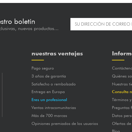
estro boletín
lusivas, nuevos productos...
nuestras ventajas
Inform
Pago seguro
Contácten
3 años de garantía
Quiénes s
Satisfecho o rembolsado
Nuestras t
Entrega en Europa
Consulta n
Eres un profesional
Términos y
Ventas intracomunitarias
Preguntas 
Más de 700 marcas
Datos pers
Opiniones premiados de los usuarios
Ofertas de
Blog