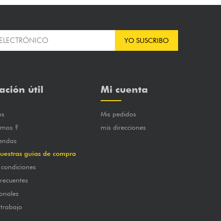
YO SUSCRIBO
ación útil
Mi cuenta
os
Mis pedidos
omos ?
mis direcciones
iendas
uestras guías de compra
 condiciones
frecuentes
onales
 trabajo