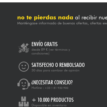
no te pierdas nada
al recibir nu
Manténgase informado de buenas ofertas, ofertas exc
ENVÍO GRATIS
desde 89 €
(ver términos y
condiciones)
SATISFECHO O REMBOLSADO
30 días para cambiar de opinión
¿NECESITAR CONSEJO?
Hotline :
+33 1 81 930 900
+ 10.000 PRODUCTOS
Disponible en inventario