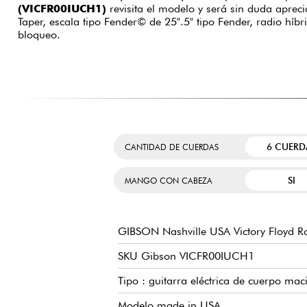
(VICFR00IUCH1)
revisita el modelo y será sin duda apreci
Taper, escala tipo Fender© de 25".5" tipo Fender, radio híbr
bloqueo.
6 CUERD
CANTIDAD DE CUERDAS
SI
MANGO CON CABEZA
GIBSON Nashville USA Victory Floyd R
SKU Gibson VICFR00IUCH1
Tipo : guitarra eléctrica de cuerpo mac
Modelo made in USA