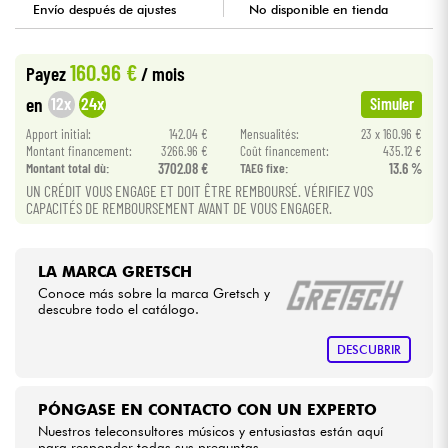
Envío después de ajustes
No disponible en tienda
Cables & Acces.
160.96 €
Payez
/ mois
12x
24x
en
HiFi
Simuler
Apport initial:
142.04 €
Mensualités:
23 x 160.96 €
Montant financement:
3266.96 €
Coût financement:
435.12 €
Bundle
Montant total dù:
3702.08 €
TAEG fixe:
13.6 %
UN CRÉDIT VOUS ENGAGE ET DOIT ÊTRE REMBOURSÉ. VÉRIFIEZ VOS
Ver nuestras marcas
CAPACITÉS DE REMBOURSEMENT AVANT DE VOUS ENGAGER.
LA MARCA GRETSCH
Conoce más sobre la marca Gretsch y
descubre todo el catálogo.
DESCUBRIR
PÓNGASE EN CONTACTO CON UN EXPERTO
Nuestros teleconsultores músicos y entusiastas están aquí
para responder todas sus preguntas.