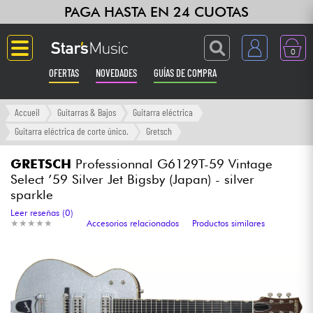
PAGA HASTA EN 24 CUOTAS
0
OFERTAS
NOVEDADES
GUÍAS DE COMPRA
Langue
Accueil
Guitarras & Bajos
Guitarra eléctrica
Guitarra eléctrica de corte único.
Gretsch
Guitarras & Bajos
GRETSCH
Professionnal G6129T-59 Vintage
Select ’59 Silver Jet Bigsby (Japan) - silver
Ampli & Efectos
sparkle
Leer reseñas (0)
Pianos
★
★
★
★
★
★
★
★
★
★
Accesorios relacionados
Productos similares
Sintetizadores & samplers
Grabación