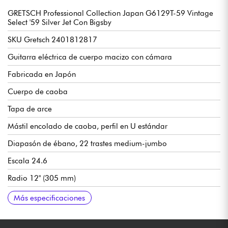
GRETSCH Professional Collection Japan G6129T-59 Vintage
Select '59 Silver Jet Con Bigsby
SKU Gretsch 2401812817
Guitarra eléctrica de cuerpo macizo con cámara
Fabricada en Japón
Cuerpo de caoba
Tapa de arce
Mástil encolado de caoba, perfil en U estándar
Diapasón de ébano, 22 trastes medium-jumbo
Escala 24.6
Radio 12" (305 mm)
Anchura de cejuela 1.6875" (42.86 mm)
Pastillas de doble bobina TV Jones® Filter'Tron Classic
Volumen 1 (pastilla de mástil)
Volumen 2 (pastilla de puente)
Volumen Master
Tono Master
Selector de pastillas 3x posiciones
Selector de tono 3x posiciones
Puente Gretsch Adjusto-Matic Space Control
Cordal vibrato Bigsby B3CB
Clavijas de afinación Grover Imperial
Barniz nitrocelulósico
Se vende con estuche rígido Gretsch Deluxe
Más especificaciones