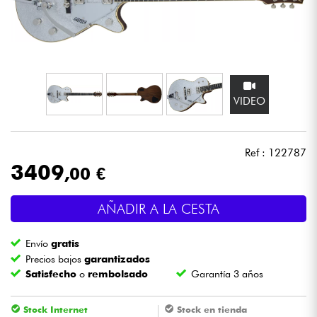
Auriculares
Micros
DJ
VIDEO
Sistemas de Sonido
Ref : 122787
Luces
3409
,00 €
Batería y percusión
AÑADIR A LA CESTA
Vientos
Envío
gratis
Precios bajos
garantizados
Satisfecho
o
rembolsado
Garantía 3 años
Violines y cuarteto
Stock Internet
Stock en tienda
Niños