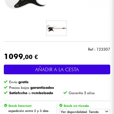
Auriculares
Micros
DJ
Sistemas de Sonido
Ref : 123307
1099
,00 €
Luces
AÑADIR A LA CESTA
Batería y percusión
Envío
gratis
Vientos
Precios bajos
garantizados
Satisfecho
o
rembolsado
Garantía 3 años
Violines y cuarteto
Stock Internet
Stock en tienda
expedición entre 2 y 3 días
Ver disponibilidad. Tienda
Niños