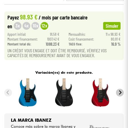
•
Star
'
S
Music
TOULOUSE
Cables & Acces.
98.93 €
Payez
/ mois
par carte bancaire
3x
4x
10x
12x
en
Simuler
HiFi
Apport initial:
91.58 €
Mensualités:
11 x 98.93 €
Montant financement:
1007.42 €
Coût financement:
80.81 €
Montant total dù:
1088.23 €
TAEG fixe:
16.9 %
Bundle
UN CRÉDIT VOUS ENGAGE ET DOIT ÊTRE REMBOURSÉ. VÉRIFIEZ VOS
CAPACITÉS DE REMBOURSEMENT AVANT DE VOUS ENGAGER.
Ver nuestras marcas
Variación(es) de este producto.
LA MARCA IBANEZ
Conoce más sobre la marca Ibanez y