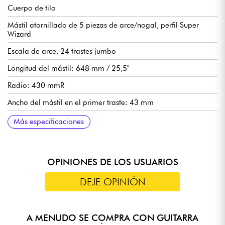
Cuerpo de tilo
Mástil atornillado de 5 piezas de arce/nogal, perfil Super
Wizard
Escala de arce, 24 trastes jumbo
Longitud del mástil: 648 mm / 25,5"
Radio: 430 mmR
Ancho del mástil en el primer traste: 43 mm
Ancho del mástil en el último traste: 58 mm
Grosor del mástil en el primer traste: 17 mm
Grosor del mástil en el duodécimo traste: 19 mm
Configuración de pastillas HSH Ibanez V7/S1/V8 (imanes de
Volumen general
Tono general
Selector de pastillas de 5 posiciones
Vibrato de doble bloqueo Ibanez Edge
Clavijas de afinación Ibanez selladas
Clavijas de afinación Ibanez selladas
Más especificaciones
cerámica/alnico/alnico)
OPINIONES DE LOS USUARIOS
DEJE OPINIÓN
A MENUDO SE COMPRA CON GUITARRA