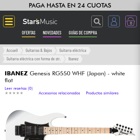
PAGA HASTA EN 24 CUOTAS
0
OFERTAS
NOVEDADES
GUÍAS DE COMPRA
Langue
Accueil
Guitarras & Bajos
Guitarra eléctrica
Guitarra eléctrica con forma de str.
Ibanez
Guitarras & Bajos
IBANEZ
Genesis RG550 WHF (Japan) - white
flat
Ampli & Efectos
Leer reseñas (0)
★
★
★
★
★
★
★
★
★
★
Accesorios relacionados
Productos similares
Pianos
Sintetizadores & samplers
Grabación