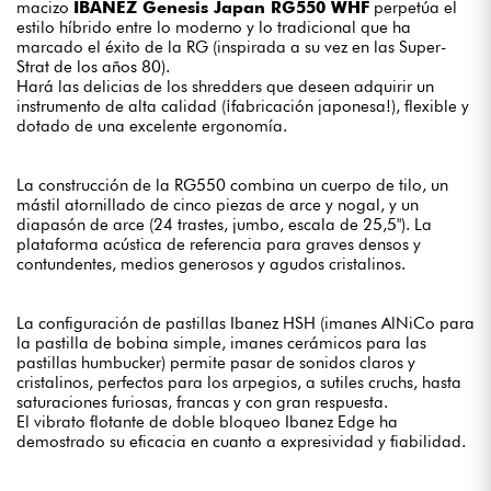
macizo
IBANEZ Genesis Japan RG550 WHF
perpetúa el
estilo híbrido entre lo moderno y lo tradicional que ha
marcado el éxito de la RG (inspirada a su vez en las Super-
Strat de los años 80).
Hará las delicias de los shredders que deseen adquirir un
instrumento de alta calidad (¡fabricación japonesa!), flexible y
dotado de una excelente ergonomía.
La construcción de la RG550 combina un cuerpo de tilo, un
mástil atornillado de cinco piezas de arce y nogal, y un
diapasón de arce (24 trastes, jumbo, escala de 25,5"). La
plataforma acústica de referencia para graves densos y
contundentes, medios generosos y agudos cristalinos.
La configuración de pastillas Ibanez HSH (imanes AlNiCo para
la pastilla de bobina simple, imanes cerámicos para las
pastillas humbucker) permite pasar de sonidos claros y
cristalinos, perfectos para los arpegios, a sutiles cruchs, hasta
saturaciones furiosas, francas y con gran respuesta.
El vibrato flotante de doble bloqueo Ibanez Edge ha
demostrado su eficacia en cuanto a expresividad y fiabilidad.