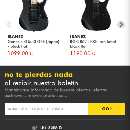
IBANEZ
IBANEZ
Genesis RG550 GRF (Japan)
RGRTB621 BKF Iron label -
- black flat
black flat
1099.00 €
1190.00 €
no te pierdas nada
al recibir nuestro boletín
Manténgase informado de buenas ofertas, ofertas
exclusivas, nuevos productos...
GO !
ENVÍO GRATIS