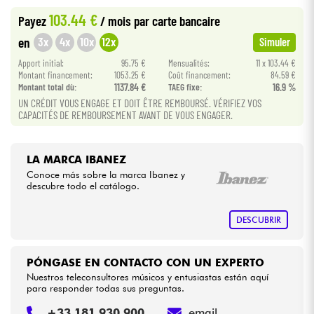
103.44 €
Payez
/ mois
par carte bancaire
Cables & Acces.
3x
4x
10x
12x
en
Simuler
Apport initial:
95.75 €
Mensualités:
11 x 103.44 €
HiFi
Montant financement:
1053.25 €
Coût financement:
84.59 €
Montant total dù:
1137.84 €
TAEG fixe:
16.9 %
UN CRÉDIT VOUS ENGAGE ET DOIT ÊTRE REMBOURSÉ. VÉRIFIEZ VOS
Bundle
CAPACITÉS DE REMBOURSEMENT AVANT DE VOUS ENGAGER.
Ver nuestras marcas
LA MARCA IBANEZ
Conoce más sobre la marca Ibanez y
descubre todo el catálogo.
DESCUBRIR
PÓNGASE EN CONTACTO CON UN EXPERTO
Nuestros teleconsultores músicos y entusiastas están aquí
para responder todas sus preguntas.
+33 181 930 900
email