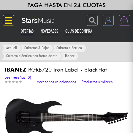
PAGA HASTA EN 24 CUOTAS
0
OFERTAS
NOVEDADES
GUÍAS DE COMPRA
Langue
Accueil
Guitarras & Bajos
Guitarra eléctrica
Guitarra eléctrica con forma de str.
Ibanez
Guitarras & Bajos
IBANEZ
RGRB720 Iron Label - black flat
Ampli & Efectos
Leer reseñas (0)
★
★
★
★
★
★
★
★
★
★
Accesorios relacionados
Productos similares
Pianos
Sintetizadores & samplers
Grabación