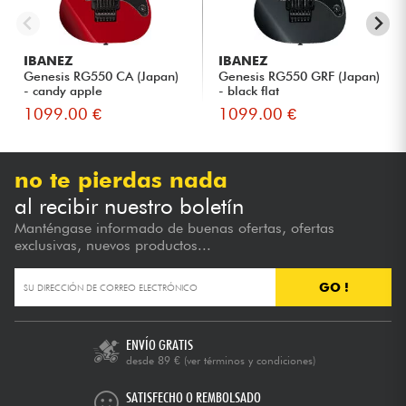
IBANEZ
IBANEZ
Genesis RG550 CA (Japan)
Genesis RG550 GRF (Japan)
- candy apple
- black flat
1099.00 €
1099.00 €
no te pierdas nada
al recibir nuestro boletín
Manténgase informado de buenas ofertas, ofertas
exclusivas, nuevos productos...
GO !
ENVÍO GRATIS
desde 89 €
(ver términos y condiciones)
SATISFECHO O REMBOLSADO