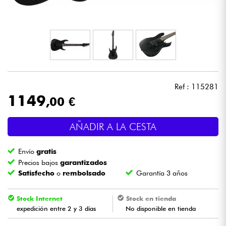
Auriculares
Micros
DJ
Ref : 115281
Sistemas de Sonido
1149
,00 €
Luces
AÑADIR A LA CESTA
Batería y percusión
Envío
gratis
Precios bajos
garantizados
Vientos
Satisfecho
o
rembolsado
Garantía 3 años
Violines y cuarteto
Stock Internet
Stock en tienda
expedición entre 2 y 3 días
No disponible en tienda
Niños