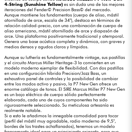
4-String (Sunshine Yellow)
es sin duda una de las mejores
iteraciones del Fender© Precision Bass© del mercado.
Aunque mantiene los fundamentos (cuerpo de aliso, mástil
atornillado de arce, escala de 34"), destaca en términos de
relación calidad-precio, con una combinación de cuerpo de
aliso americano, mástil atornillado de arce y diapasón de
arce. Una plataforma positivamente tradicional y atemporal.
Genera una base acústica completa y dinámica, con graves y
medios densos y agudos claros y límpidos.
Aunque su luthería es fundamentalmente vintage, sus pastillas
y el circuito Marcus Miller Heritage-3 la convierten en un
modelo moderno ejemplar de flexibilidad. Con dos pastillas
en una configuración híbrida Precision/Jazz Bass, un
exhaustivo panel de controles y la posibilidad de cambiar
entre los modos activo y pasivo, la P7 New Gen ofrece un
enorme catálogo de tonos. El SIRE Marcus Miller P7 New Gen
es un bajo eléctrico de cuerpo sólido perfectamente
elaborado, cada uno de cuyos componentes ha sido
rigurosamente seleccionado. Su meticulosa artesanía es
realmente notable.
Si a esto le añadimos la innegable comodidad para tocar
(perfil del mástil muy agradable, radio moderno de 9,5",
bordes de los trastes achaflanados), tenemos un modelo
francamente ideal para un principiante exigente, pero que