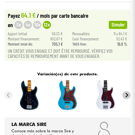
64.1 €
Cables & Acces.
Payez
/ mois
par carte bancaire
3x
4x
10x
12x
en
Simuler
HiFi
Apport initial:
59.33 €
Mensualités:
11 x 64.1 €
Montant financement:
652.67 €
Coût financement:
52.43 €
Montant total dù:
705.1 €
TAEG fixe:
16.9 %
Bundle
UN CRÉDIT VOUS ENGAGE ET DOIT ÊTRE REMBOURSÉ. VÉRIFIEZ VOS
CAPACITÉS DE REMBOURSEMENT AVANT DE VOUS ENGAGER.
Ver nuestras marcas
Variación(es) de este producto.
LA MARCA SIRE
Conoce más sobre la marca Sire y