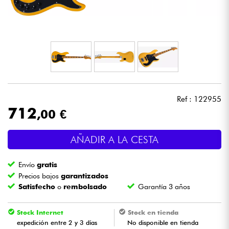
Auriculares
Micros
DJ
Sistemas de Sonido
Ref : 122955
712
,00 €
Luces
AÑADIR A LA CESTA
Batería y percusión
Envío
gratis
Vientos
Precios bajos
garantizados
Satisfecho
o
rembolsado
Garantía 3 años
Violines y cuarteto
Stock Internet
Stock en tienda
expedición entre 2 y 3 días
No disponible en tienda
Niños