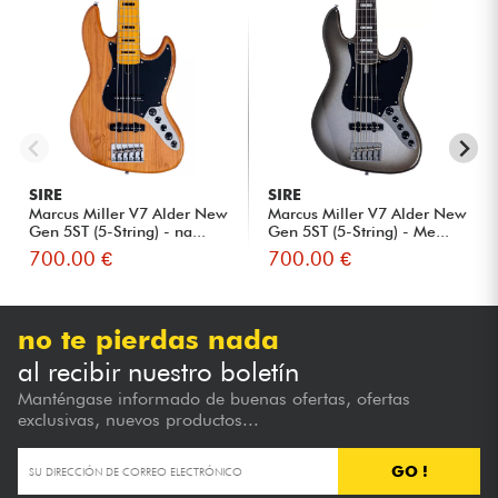
SIRE
SIRE
Marcus Miller V7 Alder New
Marcus Miller V7 Alder New
Gen 5ST (5-String) - na...
Gen 5ST (5-String) - Me...
700.00 €
700.00 €
no te pierdas nada
al recibir nuestro boletín
Manténgase informado de buenas ofertas, ofertas
exclusivas, nuevos productos...
GO !