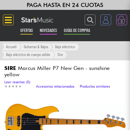
PAGA HASTA EN 24 CUOTAS
0
OFERTAS
NOVEDADES
GUÍAS DE COMPRA
Langue
Accueil
Guitarras & Bajos
Bajo eléctrico
Bajo eléctrico de cuerpo sólido
Sire
Guitarras & Bajos
SIRE
Marcus Miller P7 New Gen - sunshine
yellow
Ampli & Efectos
Leer reseñas (0)
★
★
★
★
★
★
★
★
★
★
Accesorios relacionados
Productos similares
Pianos
Sintetizadores & samplers
Grabación