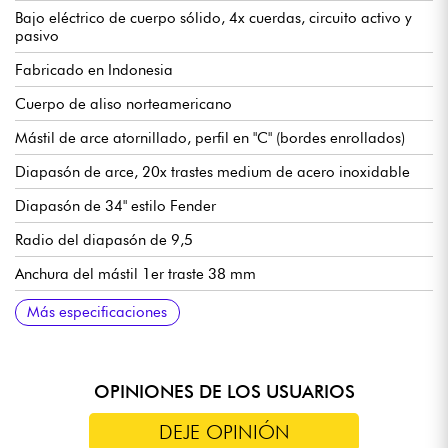
Bajo eléctrico de cuerpo sólido, 4x cuerdas, circuito activo y
pasivo
Fabricado en Indonesia
Cuerpo de aliso norteamericano
Mástil de arce atornillado, perfil en "C" (bordes enrollados)
Diapasón de arce, 20x trastes medium de acero inoxidable
Diapasón de 34" estilo Fender
Radio del diapasón de 9,5
Anchura del mástil 1er traste 38 mm
Juego de pastillas Sire Super-PJ Revolution
Preamplificador Sire Marcus Heritage-3, conmutable
Control de volumen
Tono (potenciómetro concéntrico)
Balance de micrófono
Agudos
Medios / frecuencia de medios (potenciómetro concéntrico)
Graves
Mini selector (modos activo / pasivo)
Puente Sire Marcus Miller Modern-S Bass
Clavijas de afinación Sire Premium Light Weight Open Gear
Cejuela de hueso
Acabado brillante del cuerpo
Mástil satinado
Más especificaciones
activo/pasivo (18v mediante 2 pilas de 9v)
OPINIONES DE LOS USUARIOS
DEJE OPINIÓN