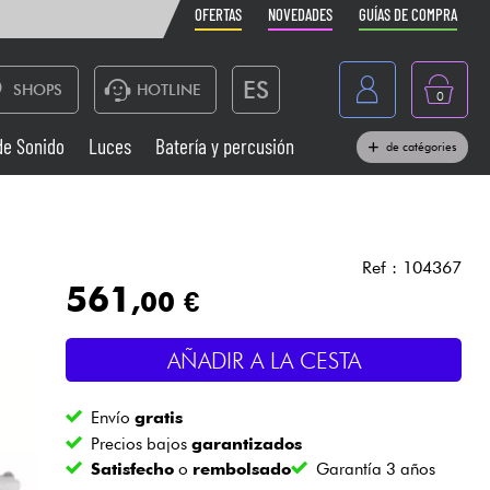
OFERTAS
NOVEDADES
GUÍAS DE COMPRA
ES
SHOPS
HOTLINE
0
France
de Sonido
Luces
Batería y percusión
de catégories
Belgique
Pianos
België
Auriculares
Deutschland
Ref : 104367
561
,00 €
Nederland
Sistemas de Sonido
English
AÑADIR A LA CESTA
Vientos
Envío
gratis
Cables & Acces.
Precios bajos
garantizados
Satisfecho
o
rembolsado
Garantía 3 años