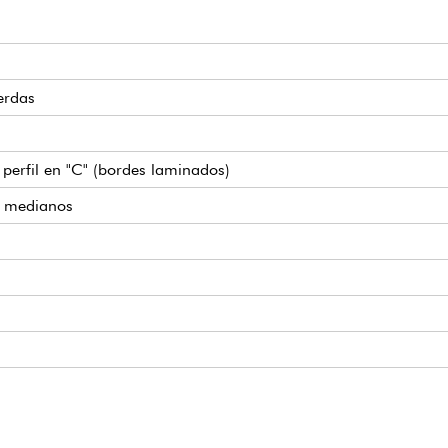
erdas
, perfil en "C" (bordes laminados)
es medianos
n Alnico
ono
pen-Gear