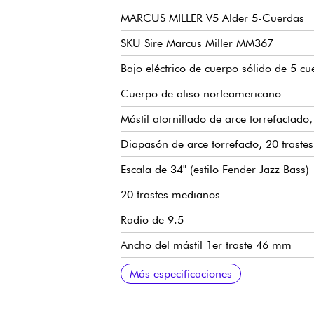
MARCUS MILLER V5 Alder 5-Cuerdas
SKU Sire Marcus Miller MM367
Bajo eléctrico de cuerpo sólido de 5 cu
Cuerpo de aliso norteamericano
Mástil atornillado de arce torrefactado
Diapasón de arce torrefacto, 20 trast
Escala de 34" (estilo Fender Jazz Bass)
20 trastes medianos
Radio de 9.5
Ancho del mástil 1er traste 46 mm
Pastillas Sire Custom Super-J Revolutio
Volumen (mástil), Volumen (puente), T
Puente Marcus Miller Vintage -S
Clavijas de afinación Sire Premium O
Cejuela de hueso
Acabado brillante del cuerpo
Mástil satinado
Más especificaciones