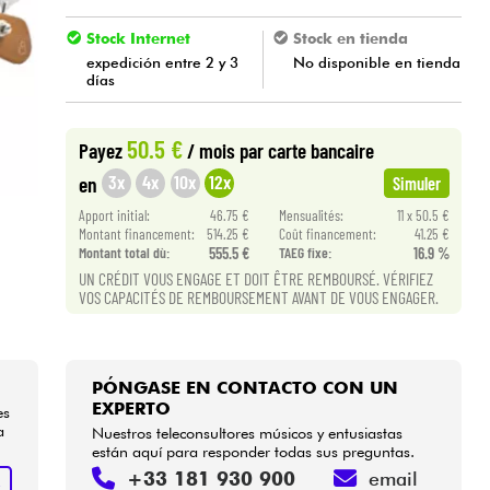
Stock Internet
Stock en tienda
expedición entre 2 y 3
No disponible en tienda
días
50.5 €
Payez
/ mois
par carte bancaire
3x
4x
10x
12x
en
Simuler
Apport initial:
46.75 €
Mensualités:
11 x 50.5 €
Montant financement:
514.25 €
Coût financement:
41.25 €
Montant total dù:
555.5 €
TAEG fixe:
16.9 %
UN CRÉDIT VOUS ENGAGE ET DOIT ÊTRE REMBOURSÉ. VÉRIFIEZ
VOS CAPACITÉS DE REMBOURSEMENT AVANT DE VOUS ENGAGER.
PÓNGASE EN CONTACTO CON UN
EXPERTO
es
a
Nuestros teleconsultores músicos y entusiastas
están aquí para responder todas sus preguntas.
+33 181 930 900
email
R