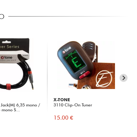
CO
X-TONE
RT
Jack(M) 6,35 mono /
3110 Clip-On Tuner
TR
5 mono S...
15.00 €
5.