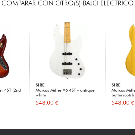
COMPARAR CON OTRO(S) BAJO ELÉCTRICO
SIRE
SIRE
er 4ST (2nd
Marcus Miller V6 4ST - antique
Marcus Mill
white
butterscotch
548.00 €
548.00 €