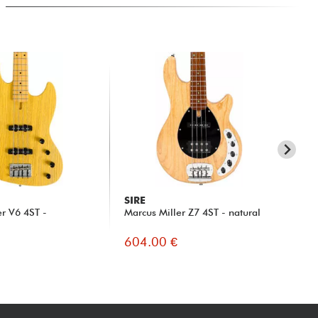
SIRE
SI
er V6 4ST -
Marcus Miller Z7 4ST - natural
Mar
sun
604.00 €
50