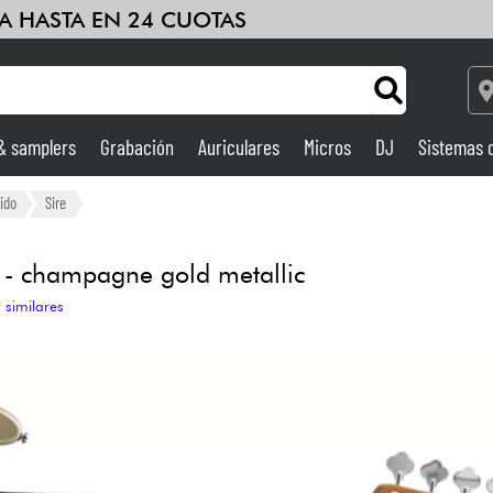
A HASTA EN 24 CUOTAS
 & samplers
Grabación
Auriculares
Micros
DJ
Sistemas 
Ampli & Efectos
ido
Sire
Grabación
 - champagne gold metallic
 similares
DJ
Batería y percusión
Niños