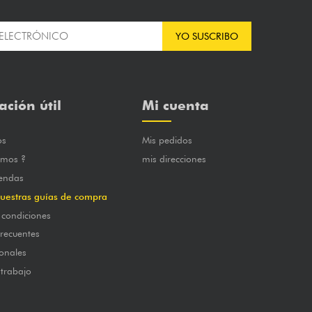
YO SUSCRIBO
ación útil
Mi cuenta
os
Mis pedidos
omos ?
mis direcciones
iendas
uestras guías de compra
 condiciones
frecuentes
onales
 trabajo