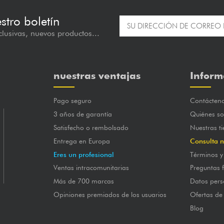
estro boletín
lusivas, nuevos productos...
nuestras ventajas
Inform
Pago seguro
Contácten
3 años de garantía
Quiénes s
Satisfecho o rembolsado
Nuestras t
Entrega en Europa
Consulta n
Eres un profesional
Términos y
Ventas intracomunitarias
Preguntas 
Más de 700 marcas
Datos pers
Opiniones premiados de los usuarios
Ofertas de
Blog