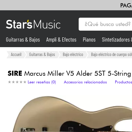
PAG
Guitarras & Bajos
Ampli & Efectos
Pianos
Sintetizadores
Guitarras & Bajos
Accueil
Guitarras & Bajos
Bajo eléctrico
Bajo eléctrico de cuerpo sól
Sintetizadores & samplers
SIRE
Marcus Miller V5 Alder 5ST 5-String
★
★
★
★
★
★
★
★
★
★
Leer reseñas (0)
Accesorios relacionados
Productos
Micros
Luces
Violines y cuarteto