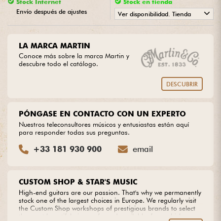
Stock Internet
Stock en tienda
Envío después de ajustes
Ver disponibilidad. Tienda
Cables & Acces.
•
ACOUSTIC BY
Star
'
S
Music
LA MARCA MARTIN
HiFi
Conoce más sobre la marca Martin y
descubre todo el catálogo.
Bundle
DESCUBRIR
Ver nuestras marcas
PÓNGASE EN CONTACTO CON UN EXPERTO
Nuestros teleconsultores músicos y entusiastas están aquí
para responder todas sus preguntas.
+33 181 930 900
email
CUSTOM SHOP & STAR'S MUSIC
High-end guitars are our passion. That's why we permanently
stock one of the largest choices in Europe. We regularly visit
the Custom Shop workshops of prestigious brands to select
the most beautiful pieces of wood available, from which we