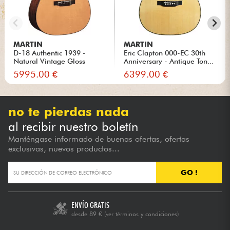
MARTIN
MARTIN
D-18 Authentic 1939 -
Eric Clapton 000-EC 30th
Natural Vintage Gloss
Anniversary - Antique Ton...
5995.00 €
6399.00 €
no te pierdas nada
al recibir nuestro boletín
Manténgase informado de buenas ofertas, ofertas
exclusivas, nuevos productos...
GO !
ENVÍO GRATIS
desde 89 €
(ver términos y condiciones)