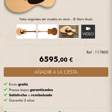
Auriculares
Micros
Fotos originales del modelo en stock - © Star's Music
DJ
VIDEO
Sistemas de Sonido
Ref : 117800
6595
Luces
,00 €
Batería y percusión
AÑADIR A LA CESTA
Envío
gratis
Vientos
Precios bajos
garantizados
Satisfecho
o
rembolsado
Violines y cuarteto
Garantía 3 años
Niños