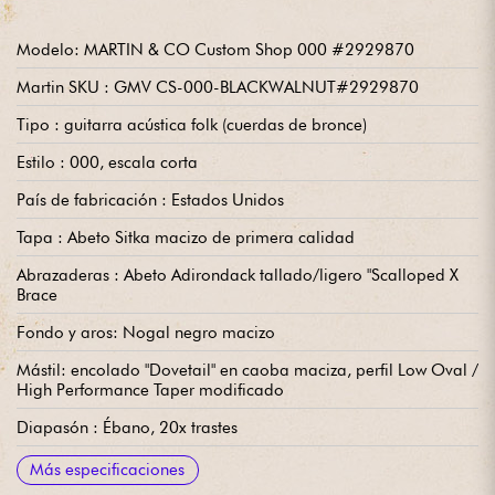
Modelo: MARTIN & CO Custom Shop 000 #2929870
Martin SKU : GMV CS-000-BLACKWALNUT#2929870
Tipo : guitarra acústica folk (cuerdas de bronce)
Estilo : 000, escala corta
País de fabricación : Estados Unidos
Tapa : Abeto Sitka macizo de primera calidad
Abrazaderas : Abeto Adirondack tallado/ligero "Scalloped X
Brace
Fondo y aros: Nogal negro macizo
Mástil: encolado "Dovetail" en caoba maciza, perfil Low Oval /
High Performance Taper modificado
Diapasón : Ébano, 20x trastes
Escala de afinación : 24.9
Radio: 16
Anchura del mástil 1er traste : 1.3/4'' ~ 4,445 cm
Anchura mástil 12º traste : 2.1/8'' ~ 5,40 cm
Puente : Ébano
Clavijas de afinación: Grover Gold V97-18GA StaTite 18:1
Se vende con : Estuche rígido Martin
Más especificaciones
Vintage Button