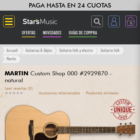
PAGA HASTA EN 24 CUOTAS
0
OFERTAS
NOVEDADES
GUÍAS DE COMPRA
Langue
Accueil
Guitarras & Bajos
Guitarra folk y electro
Guitarra folk
Martin
Guitarras & Bajos
MARTIN
Custom Shop 000 #2929870 -
natural
Ampli & Efectos
Leer reseñas (0)
★
★
★
★
★
★
★
★
★
★
Accesorios relacionados
Productos similares
Pianos
Sintetizadores & samplers
Grabación