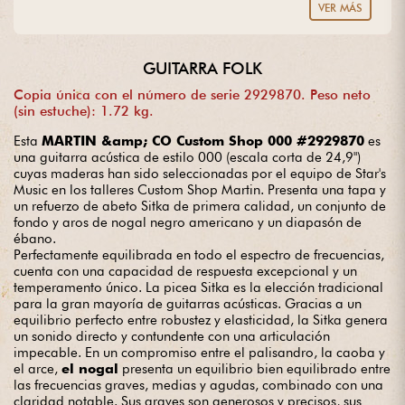
create our own models. Do you dream of an extraordinary
VER MÁS
guitar? Entrust us with your project with complete peace of
mind.
GUITARRA FOLK
Copia única con el número de serie 2929870. Peso neto
(sin estuche): 1.72 kg.
Esta
MARTIN &amp; CO Custom Shop 000 #2929870
es
una guitarra acústica de estilo 000 (escala corta de 24,9")
cuyas maderas han sido seleccionadas por el equipo de Star's
Music en los talleres Custom Shop Martin. Presenta una tapa y
un refuerzo de abeto Sitka de primera calidad, un conjunto de
fondo y aros de nogal negro americano y un diapasón de
ébano.
Perfectamente equilibrada en todo el espectro de frecuencias,
cuenta con una capacidad de respuesta excepcional y un
temperamento único. La picea Sitka es la elección tradicional
para la gran mayoría de guitarras acústicas. Gracias a un
equilibrio perfecto entre robustez y elasticidad, la Sitka genera
un sonido directo y contundente con una articulación
impecable. En un compromiso entre el palisandro, la caoba y
el arce,
el nogal
presenta un equilibrio bien equilibrado entre
las frecuencias graves, medias y agudas, combinado con una
claridad notable. Sus graves son generosos y precisos, sus